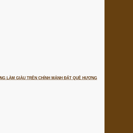
ỌNG LÀM GIÀU TRÊN CHÍNH MẢNH ĐẤT QUÊ HƯƠNG