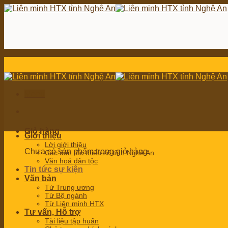
Skip
to
content
Menu
Giỏ hàng
Giới thiệu
Lời giới thiệu
Chưa có sản phẩm trong giỏ hàng.
Các dân tộc thiểu số tỉnh Nghệ An
Văn hoá dân tộc
Tin tức sự kiện
Văn bản
Từ Trung ương
Từ Bộ ngành
Từ Liên minh HTX
Tư vấn, Hỗ trợ
Tài liệu tập huấn