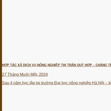
HỢP TÁC XÃ DỊCH VỤ NÔNG NGHIỆP THỊ TRẤN QUỲ HỢP – CHÀNG 
27 Tháng Mười Một, 2024
Sau 4 năm học tập tại trường Đại học nông nghiệp Hà Nội – k