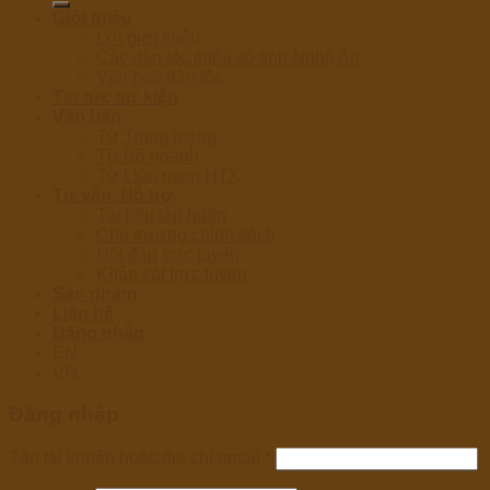
Giới thiệu
Lời giới thiệu
Các dân tộc thiểu số tỉnh Nghệ An
Văn hoá dân tộc
Tin tức sự kiện
Văn bản
Từ Trung ương
Từ Bộ ngành
Từ Liên minh HTX
Tư vấn, Hỗ trợ
Tài liệu tập huấn
Chủ trương chính sách
Hỏi đáp trực tuyến
Khảo sát trực tuyến
Sản phẩm
Liên hệ
Đăng nhập
EN
VN
Đăng nhập
Tên tài khoản hoặc địa chỉ email
*