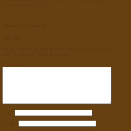
cho nhiều người dân.
Liên minh HTX Nghệ An
Trả lời
Email của bạn sẽ không được hiển thị công khai.
Các
trường bắt buộc được đánh dấu
*
Bình luận
*
Tên
*
Email
*