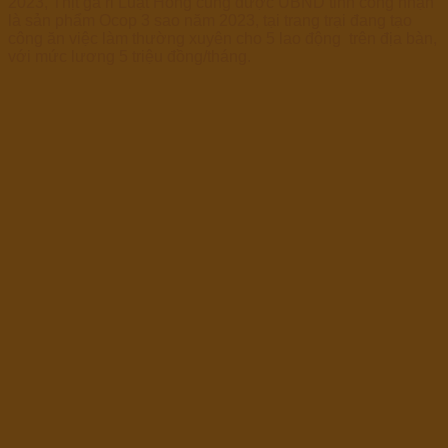
2023, Thịt gà ri Luật Hồng cũng được UBND tỉnh công nhận
là sản phẩm Ocop 3 sao năm 2023, tại trang trại đang tạo
công ăn việc làm thường xuyên cho 5 lao động trên địa bàn,
với mức lương 5 triệu đồng/tháng.