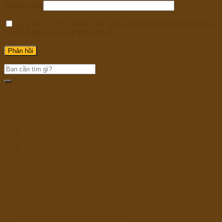
Trang web
Lưu tên của tôi, email, và trang web trong trình duyệt này
cho lần bình luận kế tiếp của tôi.
Online Harbors Play 5000+ Free Slot Video game
Immediately
Una éxtasis para casinos referente a diferentes sitios
Bachillerato Bi+
La fascinación de los casinos sobre otras zonas
Bachillerato Bi+
Mr Bet App Download: Die beste Casino Lesen Sie
dies weiter App je Android & iOS
Hollandse sjoel inside Antwerpen
https://www.hungerkillers.net/menu/
https://www.avenirguinee.org/contact/