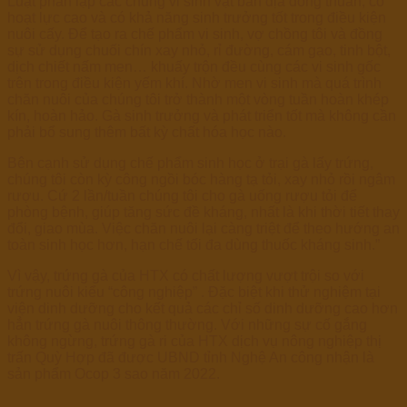
Luật phân lập các chủng vi sinh vật bản địa dòng thuần, có
hoạt lực cao và có khả năng sinh trưởng tốt trong điều kiện
nuôi cấy. Để tạo ra chế phẩm vi sinh, vợ chồng tôi và đồng
sự sử dụng chuối chín xay nhỏ, rỉ đường, cám gạo, tinh bột,
dịch chiết nấm men… khuấy trộn đều cùng các vi sinh gốc
trên trong điều kiện yếm khí. Nhờ men vi sinh mà quá trình
chăn nuôi của chúng tôi trở thành một vòng tuần hoàn khép
kín, hoàn hảo. Gà sinh trưởng và phát triển tốt mà không cần
phải bổ sung thêm bất kỳ chất hóa học nào.
Bên cạnh sử dụng chế phẩm sinh học ở trại gà lấy trứng,
chúng tôi còn kỳ công ngồi bóc hàng tạ tỏi, xay nhỏ rồi ngâm
rượu. Cứ 2 lần/tuần chúng tôi cho gà uống rượu tỏi để
phòng bệnh, giúp tăng sức đề kháng, nhất là khi thời tiết thay
đổi, giao mùa. Việc chăn nuôi lại càng triệt để theo hướng an
toàn sinh học hơn, hạn chế tối đa dùng thuốc kháng sinh.”
Vì vậy, trứng gà của HTX có chất lượng vượt trội so với
trứng nuôi kiểu “công nghiệp” . Đặc biệt khi thử nghiệm tại
viện dinh dưỡng cho kết quả các chỉ số dinh dưỡng cao hơn
hẳn trứng gà nuôi thông thường. Với những sự cố gắng
không ngừng, trứng gà ri của HTX dịch vụ nông nghiệp thị
trấn Quỳ Hợp đã được UBND tỉnh Nghệ An công nhận là
sản phẩm Ocop 3 sao năm 2022.