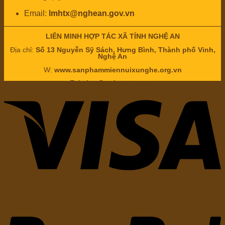
Email:
lmhtx@nghean.gov.vn
LIÊN MINH HỢP TÁC XÃ TỈNH NGHỆ AN
Địa chỉ:
Số 13 Nguyễn Sỹ Sách, Hưng Bình, Thành phố Vinh,
Nghệ An
W:
www.sanphammiennuixunghe.org.vn
E:
lmhtx@nghean.gov.vn
H:
02383.842.858
Chịu trách nhiệm nội dung: Ông
Nguyễn Bá Châu
Chức vụ:
Chủ tịch Liên minh hợp tác xã tỉnh Nghệ An