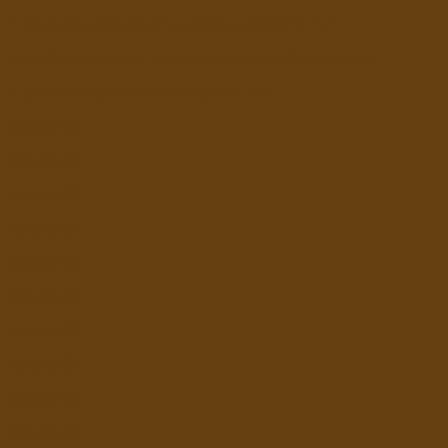
https://www.codecguinee.org/category/affiche/
https://www.nahlaty-wazayt.com/produit/le-pistachio/
https://imeccarelimited.uk/contact-us/
bolaslot88
bolaslot99
bolaslot99
bolaslot99
bolaslot99
bolaslot99
bolaslot88
bolaslot88
bolaslot88
bolaslot88