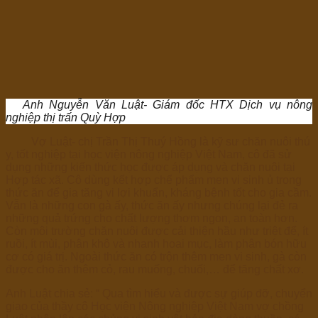
Anh Nguyễn Văn Luật- Giám đốc HTX Dịch vụ nông
nghiệp thị trấn Quỳ Hợp
Vợ Luật- chị Trần Thị Thuý Hồng là kỹ sư chăn nuôi thú
y, tốt nghiệp tại học viện nông nghiệp Việt Nam, cô đã sử
dụng những kiến thức học được áp dụng và chăn nuôi tại
Hợp tác xã. Cô dùng kết hợp chế phẩm men vi sinh ủ trong
thức ăn để gia tăng vi lợi khuẩn, kháng bệnh tốt cho gia cầm.
Vẫn là những con gà ấy, thức ăn ấy nhưng chúng lại đẻ ra
những quả trứng cho chất lượng thơm ngon, an toàn hơn.
Còn môi trường chăn nuôi được cải thiện hầu như triệt để, ít
ruồi, ít mùi, phân khô và nhanh hoai mục, làm phân bón hữu
cơ có giá trị. Ngoài thức ăn có trộn thêm men vi sinh, gà còn
được cho ăn thêm cỏ, rau muống, chuối,… để tăng chất xơ.
Anh Luật chia sẻ: “ Qua tìm hiểu và được sự giúp đỡ, chuyển
giao của thầy cô Học viện Nông nghiệp Việt Nam vợ chồng