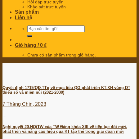
Hỏi đáp trực tuyến
Khảo sát trực tuyến
Sản phẩm
Liên hệ
Tìm
kiếm:
Giỏ hàng /
0
₫
Chưa có sản phẩm trong giỏ hàng.
deposit by phone bill
Quyết định 1719/QĐ-TTg về mục tiêu QG phát triển KT-XH vùng DT
thiểu số và miền núi (2021-2030)
7 Tháng Chín, 2023
...
Nghị quyết 20-NQ/TW của TW Đảng khóa XIII về tiếp tục đổi mới,
phát triển và nâng cao hiệu quả KT tập thể trong giai đoạn mới