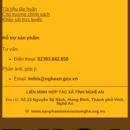
Tài liệu tập huấn
Chủ trương chính sách
Khảo sát trực tuyến
Hỗ trợ sản phẩm
Tư vấn:
Điện thoại:
02383.842.858
Phản ánh, góp ý:
Email:
lmhtx@nghean.gov.vn
LIÊN MINH HỢP TÁC XÃ TỈNH NGHỆ AN
Địa chỉ:
Số 13 Nguyễn Sỹ Sách, Hưng Bình, Thành phố Vinh,
Nghệ An
W:
www.sanphammiennuixunghe.org.vn
E:
lmhtx@nghean.gov.vn
H:
02383.842.858