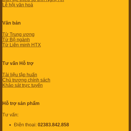
Lễ hội văn hoá
Văn bản
Từ Trung ương
Từ Bộ ngành
Từ Liên minh HTX
Tư vấn Hỗ trợ
Tài liệu tập huấn
Chủ trương chính sách
Khảo sát trực tuyến
Hỗ trợ sản phẩm
Tư vấn:
Điện thoại:
02383.842.858