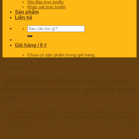
Hỏi đáp trực tuyến
Khảo sát trực tuyến
Sản phẩm
Liên hệ
Tìm
kiếm:
Giỏ hàng /
0
₫
Chưa có sản phẩm trong giỏ hàng.
Tin tức sự kiện
16/06/2023 Ban Dân tộc tỉnh tổ chức
Hội nghị tuyên truyền, phổ biến pháp
luật …
Thực hiện Chương trình công tác năm 2023, Ban Dân tộc
tỉnh phối hợp với UBND, Phòng Dân tộc huyện Quỳ Hợp tổ
chức Hội nghị tuyên truyền, phổ biến chính sách, pháp luật
năm 2023.