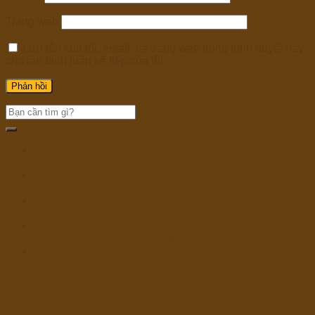
Trang web
Lưu tên của tôi, email, và trang web trong trình duyệt này
cho lần bình luận kế tiếp của tôi.
Online Harbors Play 5000+ Free Slot Video game
Immediately
Una éxtasis para casinos referente a diferentes sitios
Bachillerato Bi+
La fascinación de los casinos sobre otras zonas
Bachillerato Bi+
Mr Bet App Download: Die beste Casino Lesen Sie
dies weiter App je Android & iOS
Hollandse sjoel inside Antwerpen
https://www.hungerkillers.net/menu/