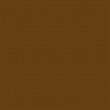
chuyển biến tích cực trong thực hiện bình đẳng giới và nâng
cao vị thế của phụ nữ ở vùng dân tộc thiểu số, góp phần thúc
đẩy thực hiện thành công các mục tiêu của Chiến lược quốc
gia bình đẳng giới. theo đó, 100% cán bộ làm công tác dân
tộc ở địa phương, 50% cán bộ làm công tác liên quan đến
bình đẳng giới ở cấp huyện, cấp xã và người có uy tín, già
làng, trưởng bản vùng dân tộc thiểu số có đồng bào dân tộc
thiểu số rất ít người sinh sống được phổ biến pháp luật về
bình đẳng giới và tập huấn, bồi dưỡng kiến thức, nâng cao
năng lực tổ chức triển khai thực hiện chính sách, pháp luật
về bình đẳng giới; Phấn đấu 80% số hộ gia đình đồng bào
dân tộc thiểu số rất ít người được tiếp cận thông tin về giới
và pháp luật về bình đẳng giới; 100% các trường, lớp bán trú
và dân tộc nội trú được tuyên truyền kỹ năng sống, về giới và
bình đẳng giới với nội dung và thời lượng phù hợp với lứa
tuổi.
Qua buổi tuyên truyền giúp đại biểu nâng cao nhận thức, ý
thức chấp hành pháp luật, chuyển đổi hành vi trong đồng
bào DTTS về bình đẳng giới, tiến tới dần xóa bỏ bạo lực trên
cơ sở giới, định kiến giới và các quan niệm lạc hậu về giới
trong cộng đồng các DTTS. Đồng thời, nâng cao vị thế, vai
trò của phụ nữ dân tộc thiểu số trong gia đình, xã hội, giảm
khoảng cách về giới, góp phần vào sự phát triển, tiến bộ của
nữ giới trong vùng DTTS trên địa bàn.