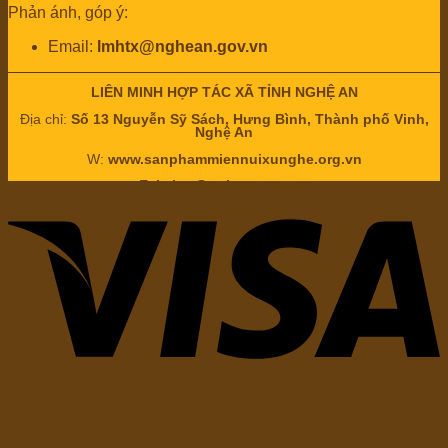
Phản ánh, góp ý:
Email:
lmhtx@nghean.gov.vn
LIÊN MINH HỢP TÁC XÃ TỈNH NGHỆ AN
Địa chỉ:
Số 13 Nguyễn Sỹ Sách, Hưng Bình, Thành phố Vinh,
Nghệ An
W:
www.sanphammiennuixunghe.org.vn
E:
lmhtx@nghean.gov.vn
H:
02383.842.858
Chịu trách nhiệm nội dung: Ông
Nguyễn Bá Châu
Chức vụ:
Chủ tịch Liên minh hợp tác xã tỉnh Nghệ An