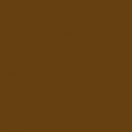
https://www.avenirguinee.org/contact/
https://www.codecguinee.org/category/affiche/
https://www.nahlaty-wazayt.com/produit/le-pistachio/
https://imeccarelimited.uk/contact-us/
bolaslot88
bolaslot99
bolaslot99
bolaslot99
bolaslot99
bolaslot99
bolaslot88
bolaslot88
bolaslot88