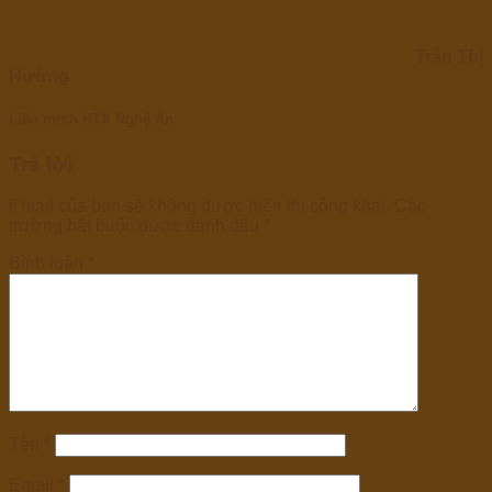
Trần Thị
Hường
Liên minh HTX Nghệ An
Trả lời
Email của bạn sẽ không được hiển thị công khai.
Các
trường bắt buộc được đánh dấu
*
Bình luận
*
Tên
*
Email
*