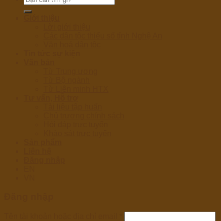
kiếm:
Giới thiệu
Lời giới thiệu
Các dân tộc thiểu số tỉnh Nghệ An
Văn hoá dân tộc
Tin tức sự kiện
Văn bản
Từ Trung ương
Từ Bộ ngành
Từ Liên minh HTX
Tư vấn, Hỗ trợ
Tài liệu tập huấn
Chủ trương chính sách
Hỏi đáp trực tuyến
Khảo sát trực tuyến
Sản phẩm
Liên hệ
Đăng nhập
EN
VN
Đăng nhập
Tên tài khoản hoặc địa chỉ email
*