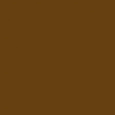
https://www.codecguinee.org/category/affiche/
https://www.nahlaty-wazayt.com/produit/le-pistachio/
https://imeccarelimited.uk/contact-us/
bolaslot88
bolaslot99
bolaslot99
bolaslot99
bolaslot99
bolaslot99
bolaslot88
bolaslot88
bolaslot88
bolaslot88