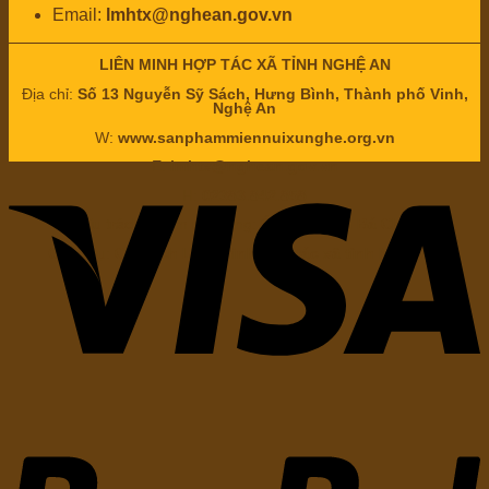
Email:
lmhtx@nghean.gov.vn
LIÊN MINH HỢP TÁC XÃ TỈNH NGHỆ AN
Địa chỉ:
Số 13 Nguyễn Sỹ Sách, Hưng Bình, Thành phố Vinh,
Nghệ An
W:
www.sanphammiennuixunghe.org.vn
E:
lmhtx@nghean.gov.vn
H:
02383.842.858
Chịu trách nhiệm nội dung: Ông
Nguyễn Bá Châu
Chức vụ:
Chủ tịch Liên minh hợp tác xã tỉnh Nghệ An