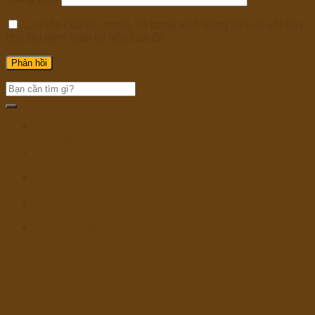
Lưu tên của tôi, email, và trang web trong trình duyệt này
cho lần bình luận kế tiếp của tôi.
Online Harbors Play 5000+ Free Slot Video game
Immediately
Una éxtasis para casinos referente a diferentes sitios
Bachillerato Bi+
La fascinación de los casinos sobre otras zonas
Bachillerato Bi+
Mr Bet App Download: Die beste Casino Lesen Sie
dies weiter App je Android & iOS
Hollandse sjoel inside Antwerpen
https://www.hungerkillers.net/menu/
https://www.avenirguinee.org/contact/