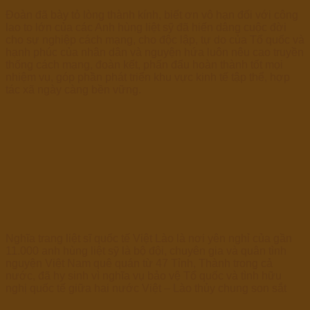
Đoàn đã bày tỏ lòng thành kính, biết ơn vô hạn đối với công
lao to lớn của các Anh hùng liệt sỹ đã hiến dâng cuộc đời
cho sự nghiệp cách mạng, cho độc lập, tự do của Tổ quốc và
hạnh phúc của nhân dân và nguyện hứa luôn nêu cao truyền
thống cách mạng, đoàn kết, phấn đấu hoàn thành tốt mọi
nhiệm vụ, góp phần phát triển khu vực kinh tế tập thể, hợp
tác xã ngày càng bền vững.
Nghĩa trang liệt sĩ quốc tế Việt Lào là nơi yên nghỉ của gần
11.000 anh hùng liệt sỹ là bộ đội, chuyên gia và quân tình
nguyện Việt Nam quê quán từ 47 Tỉnh, Thành trong cả
nước, đã hy sinh vì nghĩa vụ bảo vệ Tổ quốc và tình hữu
nghị quốc tế giữa hai nước Việt – Lào thủy chung son sắt