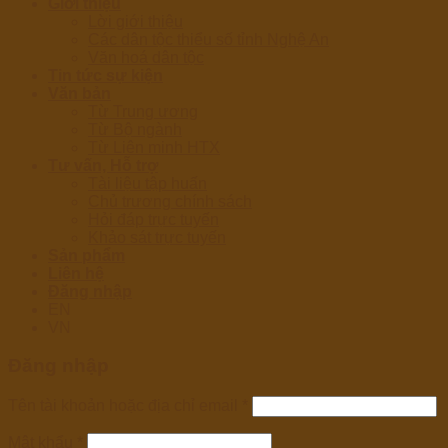
Giới thiệu
Lời giới thiệu
Các dân tộc thiểu số tỉnh Nghệ An
Văn hoá dân tộc
Tin tức sự kiện
Văn bản
Từ Trung ương
Từ Bộ ngành
Từ Liên minh HTX
Tư vấn, Hỗ trợ
Tài liệu tập huấn
Chủ trương chính sách
Hỏi đáp trực tuyến
Khảo sát trực tuyến
Sản phẩm
Liên hệ
Đăng nhập
EN
VN
Đăng nhập
Tên tài khoản hoặc địa chỉ email
*
Mật khẩu
*