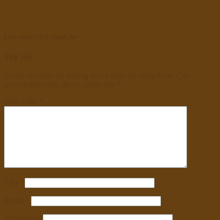
Liên minh HTX Nghệ An
Trả lời
Email của bạn sẽ không được hiển thị công khai.
Các
trường bắt buộc được đánh dấu
*
Bình luận
*
Tên
*
Email
*
Trang web