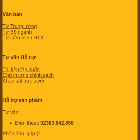
Văn bản
Từ Trung ương
Từ Bộ ngành
Từ Liên minh HTX
Tư vấn Hỗ trợ
Tài liệu tập huấn
Chủ trương chính sách
Khảo sát trực tuyến
Hỗ trợ sản phẩm
Tư vấn:
Điện thoại:
02383.842.858
Phản ánh, góp ý: