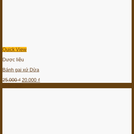
Quick View
Dược liệu
Bánh gai xứ Dừa
25.000
₫
20.000
₫
Giảm giá!