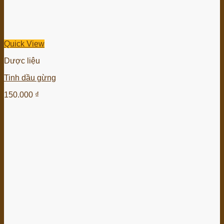
Quick View
Dược liệu
Tinh dầu gừng
150.000
₫