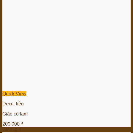
Quick View
Dược liệu
Giảo cổ lam
200.000
₫
Giảm giá!