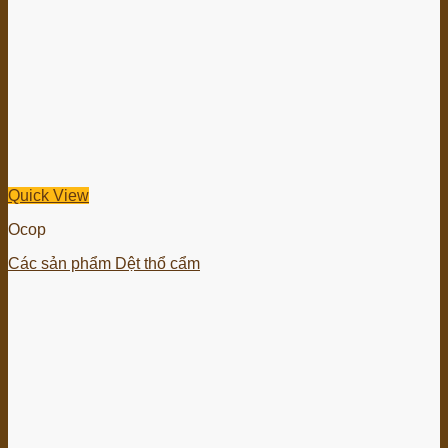
Quick View
Ocop
Các sản phẩm Dệt thổ cẩm