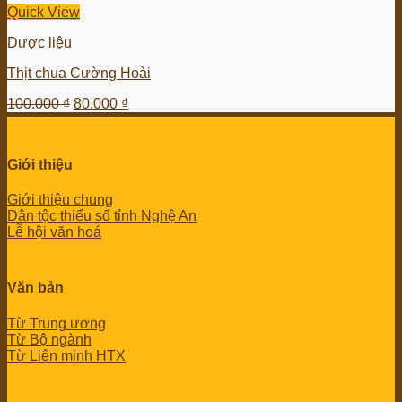
Quick View
Dược liệu
Thịt chua Cường Hoài
100.000
₫
80.000
₫
paypal casino not on gamstop
best credit card casino
instant
non gamstop casinos uk paypal
credit card casino uk
fast
pay by mobile casino uk
harry casino withdrawal time
withdrawal casino canada
bitcoin casino
online casino
withdrawal casino
best crypto casino
bitcoin casinos
casino
bitcoin
skrill casino bonus
non gamstop uk casino
paysafecard
skrill
non gamstop casino uk
casino paysafecard
Giới thiệu
casino online
Giới thiệu chung
Dân tộc thiểu số tỉnh Nghệ An
Lễ hội văn hoá
Văn bản
Từ Trung ương
Từ Bộ ngành
Từ Liên minh HTX