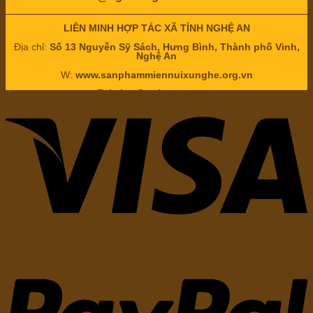
LIÊN MINH HỢP TÁC XÃ TỈNH NGHỆ AN
Địa chỉ:
Số 13 Nguyễn Sỹ Sách, Hưng Bình, Thành phố Vinh,
Nghệ An
W:
www.sanphammiennuixunghe.org.vn
E:
lmhtx@nghean.gov.vn
H:
02383.842.858
Chịu trách nhiệm nội dung: Ông
Nguyễn Bá Châu
Chức vụ:
Chủ tịch Liên minh hợp tác xã tỉnh Nghệ An