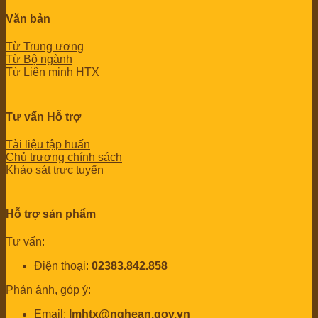
Văn bản
Từ Trung ương
Từ Bộ ngành
Từ Liên minh HTX
Tư vấn Hỗ trợ
Tài liệu tập huấn
Chủ trương chính sách
Khảo sát trực tuyến
Hỗ trợ sản phẩm
Tư vấn:
Điện thoại:
02383.842.858
Phản ánh, góp ý:
Email:
lmhtx@nghean.gov.vn