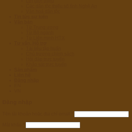
Lời giới thiệu
Các dân tộc thiểu số tỉnh Nghệ An
Văn hoá dân tộc
Tin tức sự kiện
Văn bản
Từ Trung ương
Từ Bộ ngành
Từ Liên minh HTX
Tư vấn, Hỗ trợ
Tài liệu tập huấn
Chủ trương chính sách
Hỏi đáp trực tuyến
Khảo sát trực tuyến
Sản phẩm
Liên hệ
Đăng nhập
EN
VN
Đăng nhập
Tên tài khoản hoặc địa chỉ email
*
Mật khẩu
*