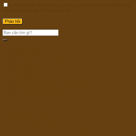
Lưu tên của tôi, email, và trang web trong trình duyệt này
cho lần bình luận kế tiếp của tôi.
Online Harbors Play 5000+ Free Slot Video game
Immediately
Una éxtasis para casinos referente a diferentes sitios
Bachillerato Bi+
La fascinación de los casinos sobre otras zonas
Bachillerato Bi+
Mr Bet App Download: Die beste Casino Lesen Sie
dies weiter App je Android & iOS
Hollandse sjoel inside Antwerpen
https://www.hungerkillers.net/menu/
https://www.avenirguinee.org/contact/
https://www.codecguinee.org/category/affiche/