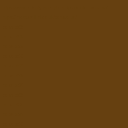
https://www.nahlaty-wazayt.com/produit/le-pistachio/
https://imeccarelimited.uk/contact-us/
bolaslot88
bolaslot99
bolaslot99
bolaslot99
bolaslot99
bolaslot99
bolaslot88
bolaslot88
bolaslot88
bolaslot88
bolaslot99