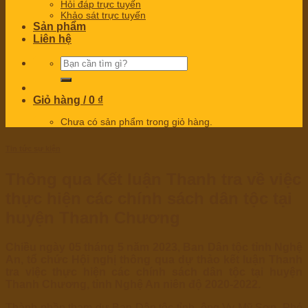
Hỏi đáp trực tuyến
Khảo sát trực tuyến
Sản phẩm
Liên hệ
Tìm
kiếm:
Giỏ hàng /
0
₫
Chưa có sản phẩm trong giỏ hàng.
Tin tức sự kiện
Thông qua Kết luận Thanh tra về việc
thực hiện các chính sách dân tộc tại
huyện Thanh Chương
Chiều ngày 05 tháng 5 năm 2023, Ban Dân tộc tỉnh Nghệ
An, tổ chức Hội nghị thông qua dự thảo kết luận Thanh
tra việc thực hiện các chính sách dân tộc tại huyện
Thanh Chương, tỉnh Nghệ An niên độ 2020-2022.
Thành phần tham dự Ban Dân tộc tỉnh, ông Vy Mỹ Sơn, Phó