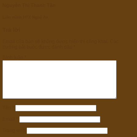
Nguyễn Thị Thanh Tần
Liên minh HTX Nghệ An
Trả lời
Email của bạn sẽ không được hiển thị công khai.
Các
trường bắt buộc được đánh dấu
*
Bình luận
*
Tên
*
Email
*
Trang web