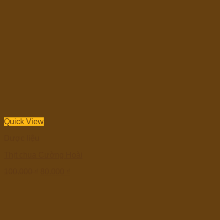
Quick View
Dược liệu
Thịt chua Cường Hoài
100.000
₫
80.000
₫