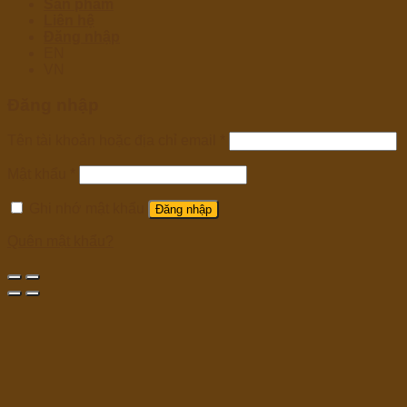
Sản phẩm
Liên hệ
Đăng nhập
EN
VN
Đăng nhập
Tên tài khoản hoặc địa chỉ email
*
Mật khẩu
*
Ghi nhớ mật khẩu
Đăng nhập
Quên mật khẩu?