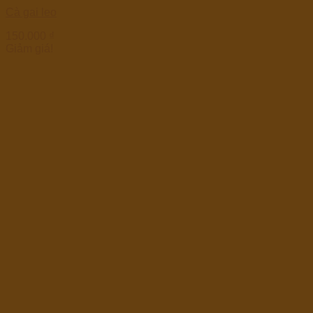
Cà gai leo
150.000
₫
Giảm giá!