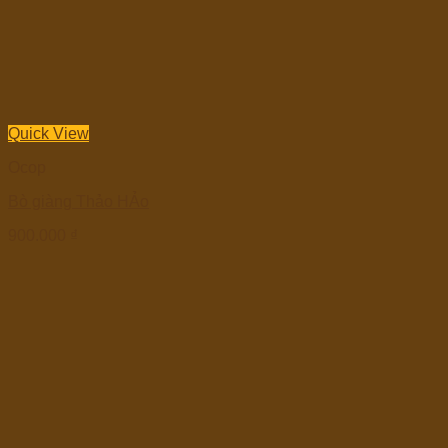
Quick View
Ocop
Bò giàng Thảo HẢo
900.000
₫