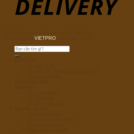
Nguồn Liên minh Hợp tác xã tỉnh Nghệ An
Technology by
VIETPRO
Copyright © 2026
Tìm
kiếm:
Giới thiệu
Lời giới thiệu
Các dân tộc thiểu số tỉnh Nghệ An
Văn hoá dân tộc
Tin tức sự kiện
Văn bản
Từ Trung ương
Từ Bộ ngành
Từ Liên minh HTX
Tư vấn, Hỗ trợ
Tài liệu tập huấn
Chủ trương chính sách
Hỏi đáp trực tuyến
Khảo sát trực tuyến