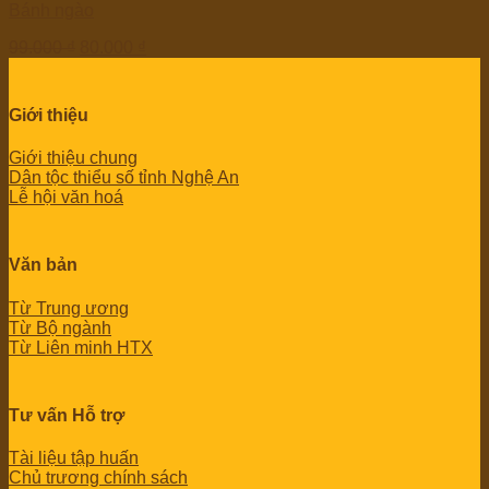
Bánh ngào
99.000
₫
80.000
₫
Giới thiệu
Giới thiệu chung
Dân tộc thiểu số tỉnh Nghệ An
Lễ hội văn hoá
Văn bản
Từ Trung ương
Từ Bộ ngành
Từ Liên minh HTX
Tư vấn Hỗ trợ
Tài liệu tập huấn
Chủ trương chính sách