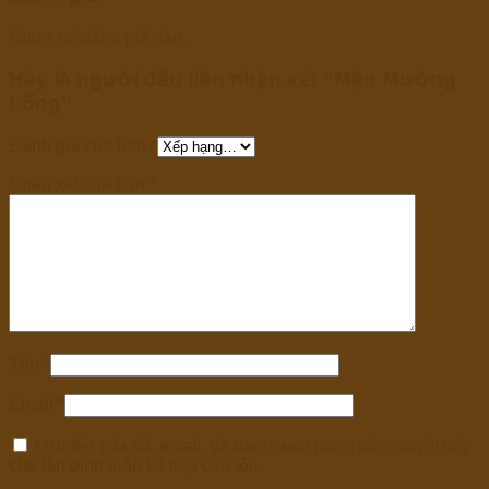
Chưa có đánh giá nào.
Hãy là người đầu tiên nhận xét “Mận Mường
Lống”
Đánh giá của bạn
*
Nhận xét của bạn
*
Tên
*
Email
*
Lưu tên của tôi, email, và trang web trong trình duyệt này
cho lần bình luận kế tiếp của tôi.