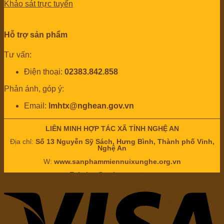
Khảo sát trực tuyến
Hỗ trợ sản phẩm
Tư vấn:
Điện thoại:
02383.842.858
Phản ánh, góp ý:
Email:
lmhtx@nghean.gov.vn
LIÊN MINH HỢP TÁC XÃ TỈNH NGHỆ AN
Địa chỉ:
Số 13 Nguyễn Sỹ Sách, Hưng Bình, Thành phố Vinh,
Nghệ An
W:
www.sanphammiennuixunghe.org.vn
E:
lmhtx@nghean.gov.vn
H:
02383.842.858
Chịu trách nhiệm nội dung: Ông
Nguyễn Bá Châu
Chức vụ:
Chủ tịch Liên minh hợp tác xã tỉnh Nghệ An