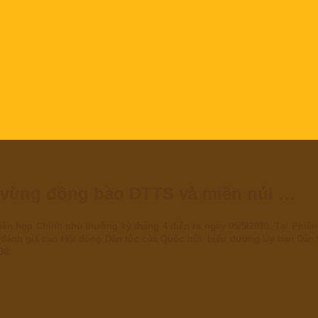
 vùng đồng bào DTTS và miền núi …
 họp Chính phủ thường kỳ tháng 4 diễn ra ngày 05/5/2020. Tại Phiên h
 đánh giá cao Hội đồng Dân tộc của Quốc hội, biểu dương Ủy ban Dân 
30.