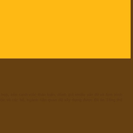
ọp, bên cạnh việc thảo luận, đánh giá nhiều vấn đề về tình hình
tộc và các bộ, ngành liên quan đã xây dựng được Đề án Tổng thể