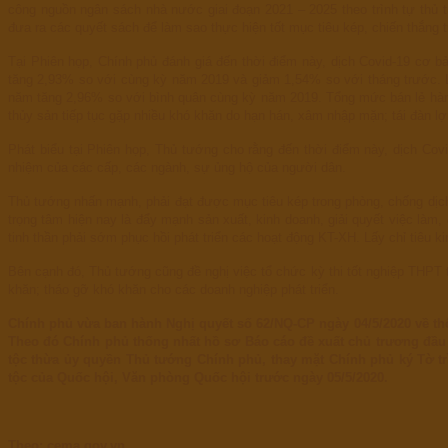
công nguồn ngân sách nhà nước giai đoạn 2021 – 2025 theo trình tự thủ
đưa ra các quyết sách để làm sao thực hiện tốt mục tiêu kép, chiến thắng t
Tại Phiên họp, Chính phủ đánh giá đến thời điểm này, dịch Covid-19 cơ bả
tăng 2,93% so với cùng kỳ năm 2019 và giảm 1,54% so với tháng trước. 
năm tăng 2,96% so với bình quân cùng kỳ năm 2019. Tổng mức bán lẻ hàng
thủy sản tiếp tục gặp nhiều khó khăn do hạn hán, xâm nhập mặn; tái đàn 
Phát biểu tại Phiên họp, Thủ tướng cho rằng đến thời điểm này, dịch Cov
nhiệm của các cấp, các ngành, sự ủng hộ của người dân.
Thủ tướng nhấn mạnh, phải đạt được mục tiêu kép trong phòng, chống dịch 
trọng tâm hiện nay là đẩy mạnh sản xuất, kinh doanh, giải quyết việc làm
tinh thần phải sớm phục hồi phát triển các hoạt động KT-XH. Lấy chỉ tiêu 
Bên cạnh đó, Thủ tướng cũng đề nghị việc tổ chức kỳ thi tốt nghiệp THPT 
khăn; tháo gỡ khó khăn cho các doanh nghiệp phát triển.
Chính phủ vừa ban hành Nghị quyết số 62/NQ-CP ngày 04/5/2020 về th
Theo đó Chính phủ thống nhất hồ sơ Báo cáo đề xuất chủ trương đầu
tộc thừa ủy quyền Thủ tướng Chính phủ, thay mặt Chính phủ ký Tờ tr
tộc của Quốc hội, Văn phòng Quốc hội trước ngày 05/5/2020.
Theo: cema.gov.vn