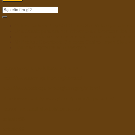
Online Harbors Play 5000+ Free Slot Video game Immed
Una éxtasis para casinos referente a diferentes sitios Ba
La fascinación de los casinos sobre otras zonas Bachille
Mr Bet App Download: Die beste Casino Lesen Sie dies 
Hollandse sjoel inside Antwerpen
https://www.hungerkillers.net/menu/
https://www.avenirguinee.org/contact/
https://www.codecguinee.org/category/affiche/
https://www.nahlaty-wazayt.com/produit/le-pistachio/
https://imeccarelimited.uk/contact-us/
bolaslot88
bolaslot99