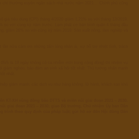
 toán chi thường xuyên ngân sách nhà nước năm 2021… Chính phủ cũng
số giá tiêu dùng (CPI) tháng 4/2020 giảm 1,21% so với tháng 12/2019,
% so với cùng kỳ năm trước. Lạm phát cơ bản bình quân 4 tháng đầu
ồng, giảm 26% so với cùng kỳ năm 2019. Sản xuất nông, lâm nghiệp và
 lần nữa cảm ơn những tấm lòng nhân ái, sự hỗ trợ nhiệt tình, trách
 05/5 là 19 ngày không có ca nhiễm mới trong cộng đồng) thì nhiệm vụ
đói giảm nghèo, bảo đảm an sinh xã hội tốt nhất. Thủ tướng nhấn mạnh
tốt nhất.
nghiệp giảm mạnh; các dịch vụ như hàng không, lữ hành, khách sạn khó
iển KT-XH vùng đồng bào DTTS và miền núi giai đoạn 2021 – 2030.
úi giai đoạn 2021 – 2030; giao Bộ trưởng, Chủ nhiệm Ủy ban Dân
g trình theo quy định của pháp luật; gửi hồ sơ đến Hội đồng Dân