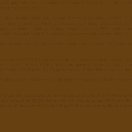
 tục rút gọn; tình hình phòng, chống dịch Covid-19; định mức phân bổ dự
rên tất các cả mặt trận.
n được đẩy lùi. 4 tháng qua, nền kinh tế nước ta gặp nhiều khó khăn. Chỉ 
Lạm phát cơ bản tháng 4/2020 giảm 0,15% so với tháng trước và tăng 2,17
 hóa và doanh thu dịch vụ tiêu dùng trong tháng ước đạt 293,9 nghìn tỷ đ
lợn còn chậm; dịch Covid-19 ảnh hưởng nghiêm trọng đến đời sống Nhân dân.
id-19 cơ bản được đẩy lùi, tuy nhiên, không được chủ quan. Thủ tướng một
và phát triển KT-XH. Trong bối cảnh đã kiểm soát được dịch (tính đến ngày
, đời sống, tăng trưởng. Có tăng trưởng mới giải quyết được việc làm, xóa 
kinh tế năm 2020 để phấn đấu. Có quyết tâm cao để thực hiện những mục tiêu 
tốt nhất, an toàn, chất lượng. Có giải pháp khắc phục khó khăn như: Công 
ông qua Báo cáo đề xuất chủ trương đầu tư Chương trình MTQG phát tr
 tư Chương trình MTQG phát triển KT-XH vùng đồng bào DTTS và miền n
ình của Chính phủ trình Quốc hội quyết định chủ trương đầu tư Chươn