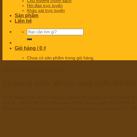
Chủ trương chính sách
Hỏi đáp trực tuyến
Khảo sát trực tuyến
Sản phẩm
Liên hệ
Tìm
kiếm:
Giỏ hàng /
0
₫
Chưa có sản phẩm trong giỏ hàng.
Chủ trương chính sách
,
Tư vấn, Hỗ trợ
Chương trình MTQG phát triển KT-XH
Đó là khẳng định của Thủ tướng Chính phủ Nguyễn Xuân Phúc tại Phiên
kinh tế – xã hội (KT-XH), Thủ tướng Chính phủ Nguyễn Xuân Phúc đã
Phát triển KT-XH vùng đồng bào DTTS và miền núi giai đoạn 2021 – 20