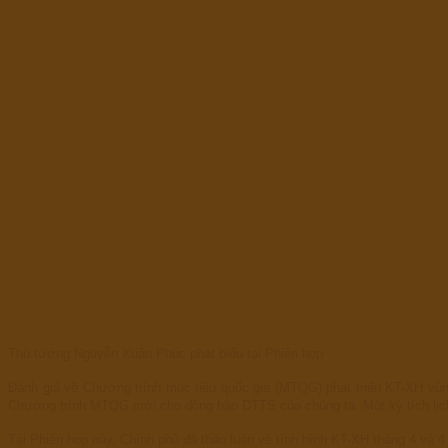
Thủ tướng Nguyễn Xuân Phúc phát biểu tại Phiên họp
Đánh giá về Chương trình mục tiêu quốc gia (MTQG) phát triển KT-XH vùn
Chương trình MTQG mới cho đồng bào DTTS của chúng ta. Một kỳ tích lịc
Tại Phiên họp này, Chính phủ đã thảo luận về tình hình KT-XH tháng 4 và 