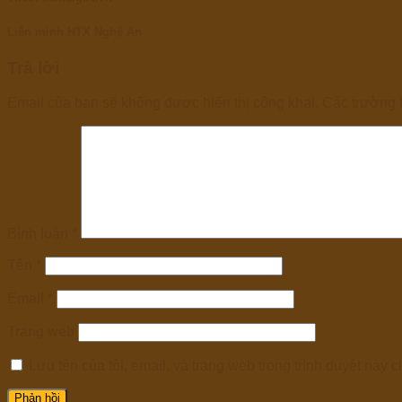
Liên minh HTX Nghệ An
Trả lời
Email của bạn sẽ không được hiển thị công khai.
Các trường 
Bình luận
*
Tên
*
Email
*
Trang web
Lưu tên của tôi, email, và trang web trong trình duyệt này ch