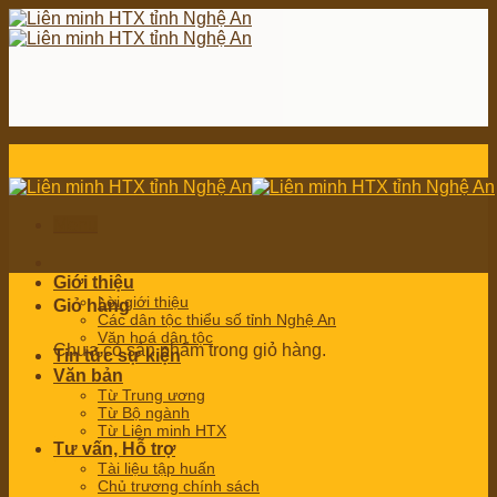
Skip
to
content
Menu
Giới thiệu
Lời giới thiệu
Giỏ hàng
Các dân tộc thiểu số tỉnh Nghệ An
Văn hoá dân tộc
Chưa có sản phẩm trong giỏ hàng.
Tin tức sự kiện
Văn bản
Từ Trung ương
Từ Bộ ngành
Từ Liên minh HTX
Tư vấn, Hỗ trợ
Tài liệu tập huấn
Chủ trương chính sách