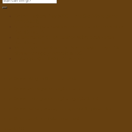
Online Harbors Play 5000+ Free Slot Video game
Immediately
Una éxtasis para casinos referente a diferentes sitios
Bachillerato Bi+
La fascinación de los casinos sobre otras zonas
Bachillerato Bi+
Mr Bet App Download: Die beste Casino Lesen Sie
dies weiter App je Android & iOS
Hollandse sjoel inside Antwerpen
https://www.hungerkillers.net/menu/
https://www.avenirguinee.org/contact/
https://www.codecguinee.org/category/affiche/
https://www.nahlaty-wazayt.com/produit/le-pistachio/
https://imeccarelimited.uk/contact-us/
bolaslot88