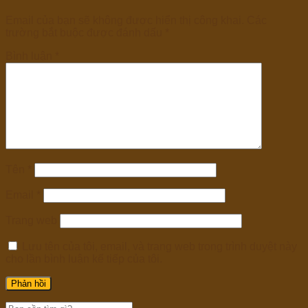
Email của bạn sẽ không được hiển thị công khai.
Các
trường bắt buộc được đánh dấu
*
Bình luận
*
Tên
*
Email
*
Trang web
Lưu tên của tôi, email, và trang web trong trình duyệt này
cho lần bình luận kế tiếp của tôi.