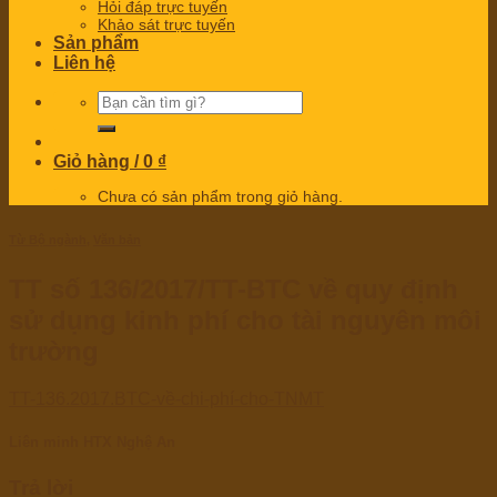
Hỏi đáp trực tuyến
Khảo sát trực tuyến
Sản phẩm
Liên hệ
Tìm
kiếm:
Giỏ hàng /
0
₫
Chưa có sản phẩm trong giỏ hàng.
Từ Bộ ngành
,
Văn bản
TT số 136/2017/TT-BTC về quy định
sử dụng kinh phí cho tài nguyên môi
trường
TT-136.2017.BTC-về-chi-phí-cho-TNMT
Liên minh HTX Nghệ An
Trả lời