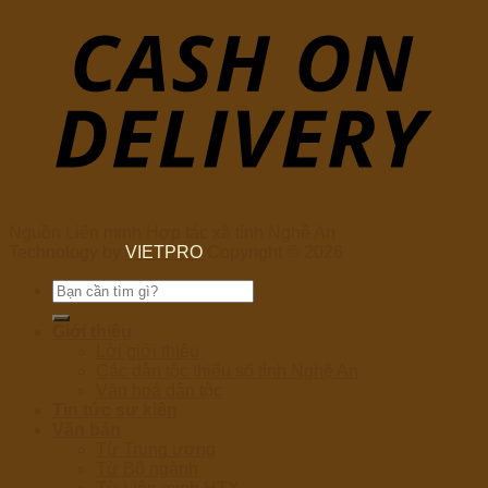
Nguồn Liên minh Hợp tác xã tỉnh Nghệ An
Technology by
VIETPRO
Copyright © 2026
Tìm
kiếm:
Giới thiệu
Lời giới thiệu
Các dân tộc thiểu số tỉnh Nghệ An
Văn hoá dân tộc
Tin tức sự kiện
Văn bản
Từ Trung ương
Từ Bộ ngành