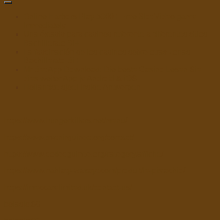
Online Harbors Play 5000+ Free Slot Video game
Immediately
Una éxtasis para casinos referente a diferentes sitios
Bachillerato Bi+
La fascinación de los casinos sobre otras zonas
Bachillerato Bi+
Mr Bet App Download: Die beste Casino Lesen Sie
dies weiter App je Android & iOS
Hollandse sjoel inside Antwerpen
https://www.hungerkillers.net/menu/
https://www.avenirguinee.org/contact/
https://www.codecguinee.org/category/affiche/
https://www.nahlaty-wazayt.com/produit/le-pistachio/
https://imeccarelimited.uk/contact-us/
bolaslot88