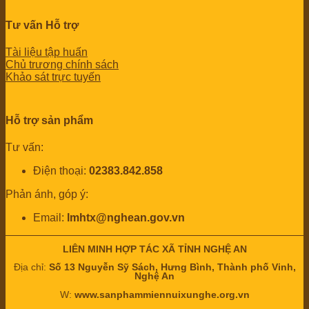
Tư vấn Hỗ trợ
Tài liệu tập huấn
Chủ trương chính sách
Khảo sát trực tuyến
Hỗ trợ sản phẩm
Tư vấn:
Điện thoại:
02383.842.858
Phản ánh, góp ý:
Email:
lmhtx@nghean.gov.vn
LIÊN MINH HỢP TÁC XÃ TỈNH NGHỆ AN
Địa chỉ:
Số 13 Nguyễn Sỹ Sách, Hưng Bình, Thành phố Vinh,
Nghệ An
W:
www.sanphammiennuixunghe.org.vn