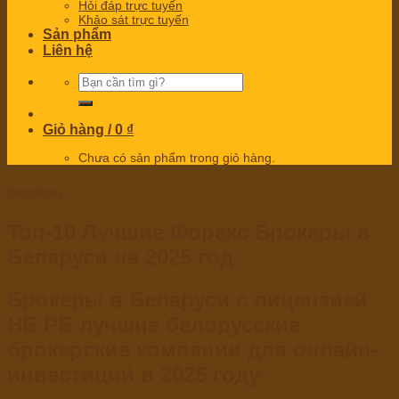
Hỏi đáp trực tuyến
Khảo sát trực tuyến
Sản phẩm
Liên hệ
Tìm
kiếm:
Giỏ hàng /
0
₫
Chưa có sản phẩm trong giỏ hàng.
Forex News
Топ-10 Лучшие Форекс Брокеры в
Беларуси на 2025 год
Брокеры в Беларуси с лицензией
НБ РБ лучшие белорусские
брокерские компании для онлайн-
инвестиций в 2025 году