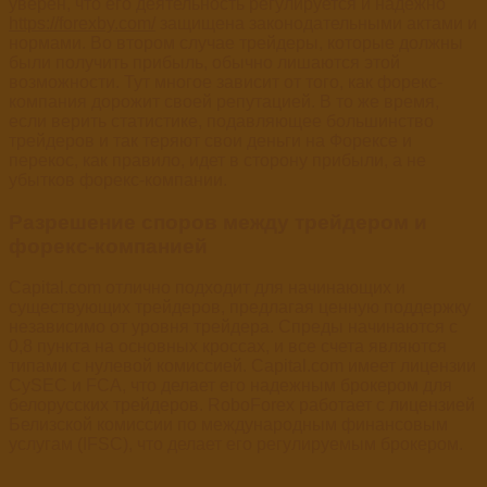
уверен, что его деятельность регулируется и надёжно
https://forexby.com/
защищена законодательными актами и
нормами. Во втором случае трейдеры, которые должны
были получить прибыль, обычно лишаются этой
возможности. Тут многое зависит от того, как форекс-
компания дорожит своей репутацией. В то же время,
если верить статистике, подавляющее большинство
трейдеров и так теряют свои деньги на Форексе и
перекос, как правило, идет в сторону прибыли, а не
убытков форекс-компании.
Разрешение споров между трейдером и
форекс-компанией
Capital.com отлично подходит для начинающих и
существующих трейдеров, предлагая ценную поддержку
независимо от уровня трейдера. Спреды начинаются с
0,8 пункта на основных кроссах, и все счета являются
типами с нулевой комиссией. Capital.com имеет лицензии
CySEC и FCA, что делает его надежным брокером для
белорусских трейдеров. RoboForex работает с лицензией
Белизской комиссии по международным финансовым
услугам (IFSC), что делает его регулируемым брокером.