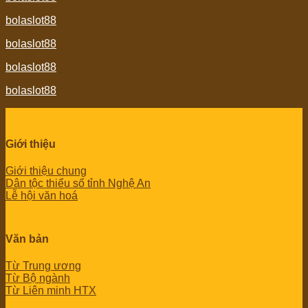
bolaslot88
bolaslot88
bolaslot88
bolaslot88
Giới thiệu
Giới thiệu chung
Dân tộc thiểu số tỉnh Nghệ An
Lễ hội văn hoá
Văn bản
Từ Trung ương
Từ Bộ ngành
Từ Liên minh HTX