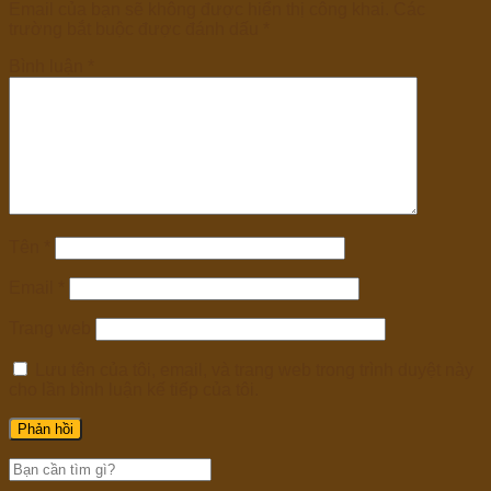
Email của bạn sẽ không được hiển thị công khai.
Các
trường bắt buộc được đánh dấu
*
Bình luận
*
Tên
*
Email
*
Trang web
Lưu tên của tôi, email, và trang web trong trình duyệt này
cho lần bình luận kế tiếp của tôi.