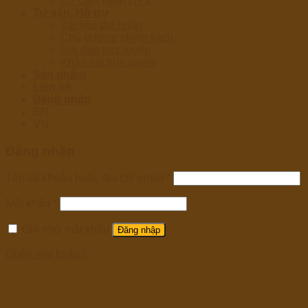
Từ Liên minh HTX
Tư vấn, Hỗ trợ
Tài liệu tập huấn
Chủ trương chính sách
Hỏi đáp trực tuyến
Khảo sát trực tuyến
Sản phẩm
Liên hệ
Đăng nhập
EN
VN
Đăng nhập
Tên tài khoản hoặc địa chỉ email
*
Mật khẩu
*
Ghi nhớ mật khẩu
Đăng nhập
Quên mật khẩu?