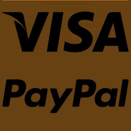
E:
lmhtx@nghean.gov.vn
H:
02383.842.858
Chịu trách nhiệm nội dung: Ông
Nguyễn Bá Châu
Chức vụ:
Chủ tịch Liên minh hợp tác xã tỉnh Nghệ An