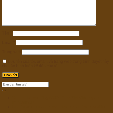
Tên
*
Email
*
Trang web
Lưu tên của tôi, email, và trang web trong trình duyệt này
cho lần bình luận kế tiếp của tôi.
Online Harbors Play 5000+ Free Slot Video game
Immediately
Una éxtasis para casinos referente a diferentes sitios
Bachillerato Bi+