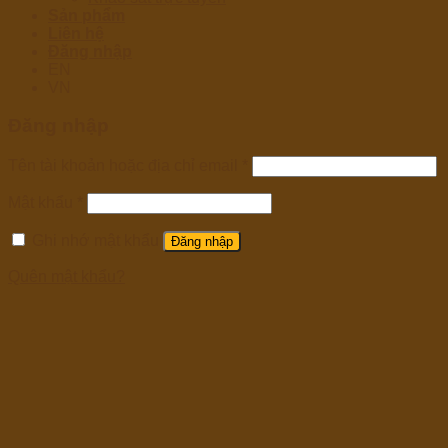
Sản phẩm
Liên hệ
Đăng nhập
EN
VN
Đăng nhập
Tên tài khoản hoặc địa chỉ email
*
Mật khẩu
*
Ghi nhớ mật khẩu
Đăng nhập
Quên mật khẩu?