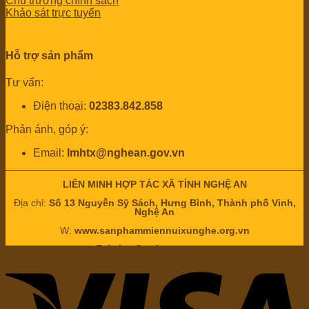
Chủ trương chính sách
Khảo sát trực tuyến
Hỗ trợ sản phẩm
Tư vấn:
Điện thoại:
02383.842.858
Phản ánh, góp ý:
Email:
lmhtx@nghean.gov.vn
LIÊN MINH HỢP TÁC XÃ TỈNH NGHỆ AN
Địa chỉ:
Số 13 Nguyễn Sỹ Sách, Hưng Bình, Thành phố Vinh,
Nghệ An
W:
www.sanphammiennuixunghe.org.vn
E:
lmhtx@nghean.gov.vn
H:
02383.842.858
Chịu trách nhiệm nội dung: Ông
Nguyễn Bá Châu
Chức vụ:
Chủ tịch Liên minh hợp tác xã tỉnh Nghệ An