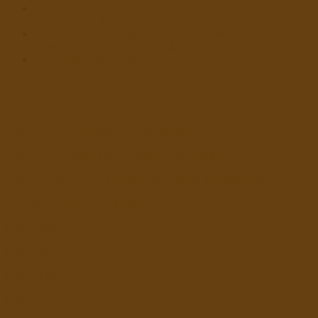
La fascinación de los casinos sobre otras zonas
Bachillerato Bi+
Mr Bet App Download: Die beste Casino Lesen Sie
dies weiter App je Android & iOS
Hollandse sjoel inside Antwerpen
https://www.hungerkillers.net/menu/
https://www.avenirguinee.org/contact/
https://www.codecguinee.org/category/affiche/
https://www.nahlaty-wazayt.com/produit/le-pistachio/
https://imeccarelimited.uk/contact-us/
bolaslot88
bolaslot99
bolaslot99
bolaslot99