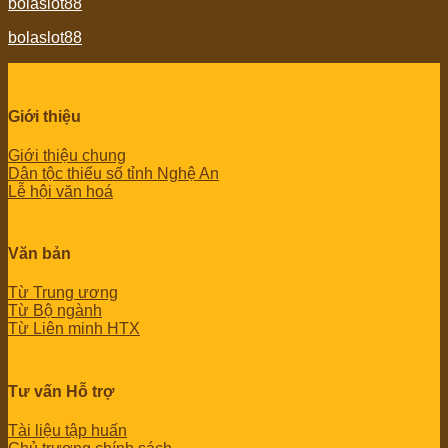
bolaslot88
bolaslot88
Giới thiệu
Giới thiệu chung
Dân tộc thiểu số tỉnh Nghệ An
Lễ hội văn hoá
Văn bản
Từ Trung ương
Từ Bộ ngành
Từ Liên minh HTX
Tư vấn Hỗ trợ
Tài liệu tập huấn