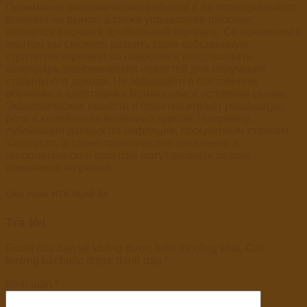
Понимание экономических событий и их потенциального
влияния на рынок, а также управление рисками,
являются ключом к прибыльной торговле. Со временем и
опытом вы сможете развить свою собственную
стратегию торговли на новостях и использовать
календарь экономических новостей для получения
стабильного дохода. Не забывайте о постоянном
обучении и адаптации к меняющимся условиям рынка.
Экономические новости и события играют решающую
роль в колебаниях валютных курсов. Например,
публикации данных по инфляции, процентным ставкам,
занятости, а также политические заявления и
геополитические события могут вызвать резкие
изменения на рынке.
Liên minh HTX Nghệ An
Trả lời
Email của bạn sẽ không được hiển thị công khai.
Các
trường bắt buộc được đánh dấu
*
Bình luận
*