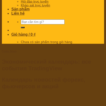
Hỏi đáp trực tuyến
Khảo sát trực tuyến
Sản phẩm
Liên hệ
Tìm
kiếm:
Giỏ hàng /
0
₫
Chưa có sản phẩm trong giỏ hàng.
Forex News
Экономический календарь: все
события TradingView
Календарь новостей форекс,
фьючерсов и акций