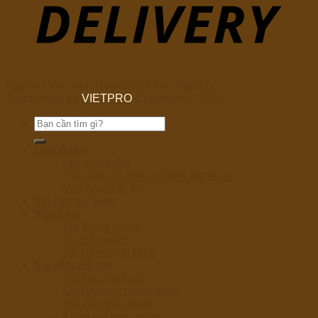
Nguồn Liên minh Hợp tác xã tỉnh Nghệ An
Technology by
VIETPRO
Copyright © 2026
Tìm
kiếm:
Giới thiệu
Lời giới thiệu
Các dân tộc thiểu số tỉnh Nghệ An
Văn hoá dân tộc
Tin tức sự kiện
Văn bản
Từ Trung ương
Từ Bộ ngành
Từ Liên minh HTX
Tư vấn, Hỗ trợ
Tài liệu tập huấn
Chủ trương chính sách
Hỏi đáp trực tuyến
Khảo sát trực tuyến