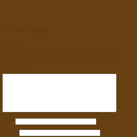
Liên minh HTX Nghệ An
Trả lời
Email của bạn sẽ không được hiển thị công khai.
Các
trường bắt buộc được đánh dấu
*
Bình luận
*
Tên
*
Email
*