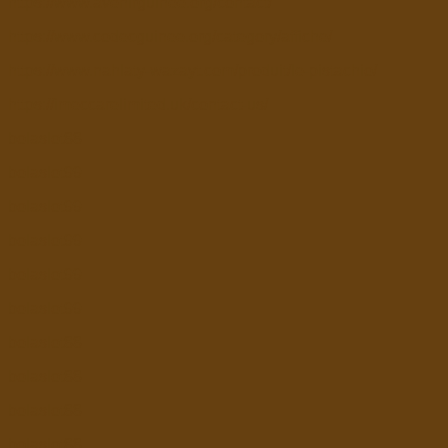
https://www.avenirguinee.org/contact/
https://www.codecguinee.org/category/affiche/
https://www.nahlaty-wazayt.com/produit/le-pistachio/
https://imeccarelimited.uk/contact-us/
bolaslot88
bolaslot99
bolaslot99
bolaslot99
bolaslot99
bolaslot99
bolaslot88
bolaslot88
bolaslot88
bolaslot88