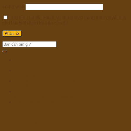
Trang web
Lưu tên của tôi, email, và trang web trong trình duyệt này
cho lần bình luận kế tiếp của tôi.
Online Harbors Play 5000+ Free Slot Video game
Immediately
Una éxtasis para casinos referente a diferentes sitios
Bachillerato Bi+
La fascinación de los casinos sobre otras zonas
Bachillerato Bi+
Mr Bet App Download: Die beste Casino Lesen Sie
dies weiter App je Android & iOS
Hollandse sjoel inside Antwerpen
https://www.hungerkillers.net/menu/