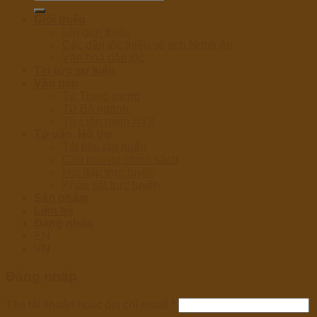
kiếm:
Giới thiệu
Lời giới thiệu
Các dân tộc thiểu số tỉnh Nghệ An
Văn hoá dân tộc
Tin tức sự kiện
Văn bản
Từ Trung ương
Từ Bộ ngành
Từ Liên minh HTX
Tư vấn, Hỗ trợ
Tài liệu tập huấn
Chủ trương chính sách
Hỏi đáp trực tuyến
Khảo sát trực tuyến
Sản phẩm
Liên hệ
Đăng nhập
EN
VN
Đăng nhập
Tên tài khoản hoặc địa chỉ email
*