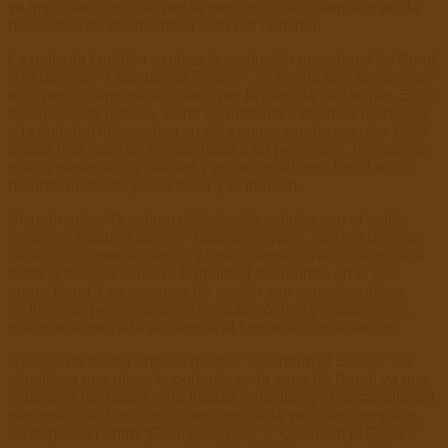
ve impulsado no solo por la venganza, sino también por la
necesidad de desmantelar esta red criminal.
La película también explora la evolución emocional de Bond.
A lo largo de “Quantum of Solace”, se revela que su carácter
está profundamente afectado por la pérdida de Vesper. En su
búsqueda de justicia, Bond se enfrenta a dilemas morales y
a la soledad inherente a su vida como agente secreto. Esto
añade una capa de complejidad a su personaje, mostrando
que, a pesar de su frialdad y profesionalismo, Bond es un
hombre marcado por el dolor y la traición.
Visualmente, “Quantum of Solace” continúa con el estilo
moderno establecido por “Casino Royale”, con secuencias
de acción impresionantes y una cinematografía que resalta
tanto la belleza como la brutalidad del mundo en el que
opera Bond. Las escenas de acción son espectaculares,
incluyendo persecuciones en automóviles y explosiones,
que mantienen a la audiencia al borde de sus asientos.
A pesar de recibir críticas mixtas, “Quantum of Solace” se
considera una pieza importante en la saga de Bond, ya que
establece las bases para futuras películas y el desarrollo del
personaje de Bond en un entorno cada vez más complejo.
La transición entre “Casino Royale” y “Quantum of Solace”