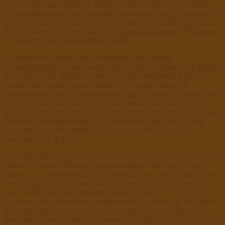
con el enfrentamiento de Bond contra el villano Le Chiffre, y
el descubrimiento de la traición de Vesper Lynd, lo que deja
al agente 007 con un profundo sentido de pérdida y traición.
Esta narrativa se continúa en la siguiente entrega, “Quantum
of Solace”, que se estrenó en 2008.
“Quantum of Solace” es una película que sigue
inmediatamente a los eventos de “Casino Royale”. La trama
se centra en la búsqueda de Bond por venganza tras la
muerte de Vesper Lynd. Desde el principio, Bond se
encuentra en una misión personal que lo lleva a confrontar a
aquellos que manipulan el mundo desde las sombras. La
película abre con una intensa secuencia de acción en la que
Bond es perseguido por las autoridades italianas, lo que
establece el tono frenético y lleno de adrenalina que
caracterizará al filme.
A medida que avanza la trama, Bond se enfrenta a un nuevo
villano, Dominic Greene, interpretado por Mathieu Amalric,
quien es un miembro de una organización secreta conocida
como Quantum. Greene planea controlar el suministro de
agua en Bolivia para obtener poder y riqueza, lo que refleja
los temas de corrupción y explotación de recursos naturales
que son relevantes en el contexto global actual. Bond, al
descubrir la conexión de Greene con Vesper y su traición, se