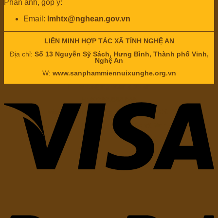
Phản ánh, góp ý:
Email:
lmhtx@nghean.gov.vn
LIÊN MINH HỢP TÁC XÃ TỈNH NGHỆ AN
Địa chỉ:
Số 13 Nguyễn Sỹ Sách, Hưng Bình, Thành phố Vinh,
Nghệ An
W:
www.sanphammiennuixunghe.org.vn
E:
lmhtx@nghean.gov.vn
H:
02383.842.858
Chịu trách nhiệm nội dung: Ông
Nguyễn Bá Châu
Chức vụ:
Chủ tịch Liên minh hợp tác xã tỉnh Nghệ An