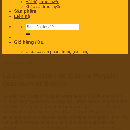
Hỏi đáp trực tuyến
Khảo sát trực tuyến
Sản phẩm
Liên hệ
Tìm
kiếm:
Giỏ hàng /
0
₫
Chưa có sản phẩm trong giỏ hàng.
Computers, Games
La continuación de Casino Royale:
Quantum of Solace
La película “Casino Royale”, estrenada en 2006, marcó un
reinicio significativo en la saga de James Bond, presentando
a Daniel Craig en el papel del icónico agente secreto. Con
su enfoque más oscuro y realista, “Casino Royale” fue
aclamada por
los mejores casinos online de españa
la crítica
y el público, estableciendo un nuevo estándar para las
películas de Bond. La historia de “Casino Royale” concluye