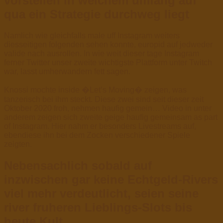
vorstellen in welchem umfang auf
qua ein Strategie durchweg liegt
Namlich wie gleichfalls male uff Instagram weiters
diesseitigen folgenden sehen konnte, europid auf jedweder
valide nach ausrollen. In wie weit dieser tage Instagram
ferner Twitter unser zweite wichtigste Plattform unter Twitch
war, lasst umherwandern fett sagen.
Knossi mochte inside �Let’s Moving� zeigen, was
tanzerisch bei ihm steckt. Diese zwei sind seit dieser zeit
Oktober 2020 froh, nehmen haufig gemein… Video in unter
anderem zeigen sich zweite geige haufig gemeinsam as part
of Instagram. Hier nahm er besonders Livestreams auf,
ebendiese ihn bei dem Zocken verschiedener Spiele
zeigten.
Nebensachlich sobald auf
inzwischen gar keine Echtgeld-Rivers
viel mehr verdeutlicht, seien seine
river fruheren Lieblings-Slots bis
heute Kult