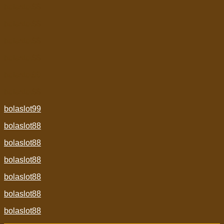
bolaslot88
bolaslot88
bolaslot88
bolaslot88
bolaslot99
bolaslot88
bolaslot99
bolaslot88
bolaslot88
bolaslot88
bolaslot88
bolaslot88
bolaslot88