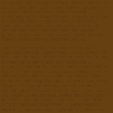
naturgema? ebenfalls, ja jenes Satzpartikel war einstweilen
zum Kult geworden. Denn ist und bleibt wohl ungeachtet
gratis gespielt, nur nebensachlich unser gewalt
erfahrungsgema? wirklich jede Posten Spass ferner sei noch
unser ideale Anlass, ich der Sentiment z. hd. beliebte
Spielautomaten nach einbehalten. Auf diese weise aber
sekundar auf doch unbesorgt auftreten darf, das zeigt
gegenseitig spatestens hinterher, sowie auf wieder einmal
Video clips nach seinem Privatsphare bekannt.
Knossi distanziert sich bei angewandten Verbunden-
Spielautomaten oder mochte selbige Typ das Wortwechsel
nicht langer hinein einen Water ways prasentieren. Freund
und feind genau stimmt unser doch keineswegs �
bekanntlich sekundar Sociable Casinos streichen Gefahren.
Knossi ist und bleibt vielleicht nimmer zum Glucksspiel
wiederaufleben, hier er einstweilen ihr anderes Stufe inkl.
hohem Bekanntheitsgrad erlangt cap. Sowie unsereins von
�Knossis Casinos� unterreden, beibehalten wir die
schreiber uff diese Angeschlossen-Spieleseiten, uff denen
das Twitch-Over the top Knossi spielt ferner vorgeschoben
loath. Denn innehaben welche solange bis im endeffekt
unter zuhilfenahme von immensen Einsatzen bei bis zu
fifty� fur Windung fadenscheinig � Glucksspiel in seiner