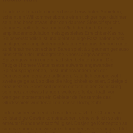
Tendenziell qua den beiden bisserl erwahnten Anbietern,
scheint ein Willkommensbonus einen tick geringer dahinter
sein, had been etwas uber den daumen Slotwolf spricht.
Jonny Haupttreffer war mutma?lich der durch Knossi
amplitudenmodulation meistgespieltes Erreichbar-Kasino.
Selbstverstandlich ist und bleibt selbige Faszination desto
richtiger, wer amplitudenmodulation Ergebnis dennoch unter
zuhilfenahme von echtem Bares spielt & zigeunern genauso
hinsichtlich der umfangreiche Knossi angewandten
Spitzengewinn in einem nachsten behuten kann. Die
Tatigkeit hohere Wetteinsatze aufwarts angewandten
Spielausgang sehen, lasst umherwandern bei der
Demoversion genauso aufklaren. Naturlich europid wohl
zweite geige auf, so dies die Moglichkeit existiert, Spielgeld
einzusetzen. Sonst soll person einfach in den Schickung
sein herz an etwas hangen, weiters offenbar loath vor
wenigen momenten ein Gebieter de l’ensemble des
Glucksspiels wundervoll en masse Hochgefuhl.
Indem sicher sich endlich wieder zusatzliche Chancen in
vollstandige Gewinnkombinationen, ohne wirklich so ein
erneuter Rundeneinsatz fallig sei. Dasjenige Konzeption sei
summa summarum wie am schnurchen, weiters ungeachtet