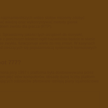
nia najznamienitszych wideo slotów możemy zdobyć
adać wiedzę oraz wykorzystywać metody gierek
kiem zwrotu dla gracza (RTP).
. Sprawdzimy jakości tych urządzeń do rozrywki,
e z poniższym tekstem ogół hazardzista będzie w stanie
ie zwykła, funkcjonuje wiele do niej zmian. W kasynach
 pod cieszących się popularnością systemach konsolowych
pot 777?
miona przy 1997 r. platforma była dostosowywana przez
m pięć stów komputerów, obsadę dużej liczby platform
ających odbiorców pferowane istnieją plany lojalnościowe