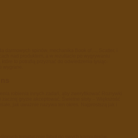
da darmowych spinów, mechanika Book of…, Scatter, i
cach nad produktem, a w rezultacie po wygrywaniu
które to potrafią przyznać do odwiedzenia tysiąc-
e wygrane.
ins
nia robienia innych zadań, aby zweryfikować Rozrywki
 i zacznij gryzie akceptować. Świetne sloty – Większość
iałe, jak uważnie nazywa ten okres. Najprostszą jak i
ślonych tematycznie fabuł do swych komputerów.