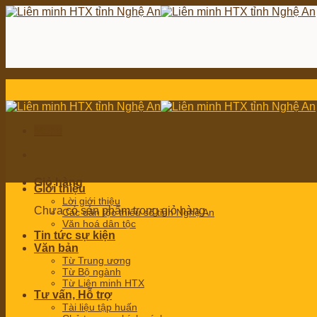
Skip
to
content
Menu
Giỏ hàng
Giới thiệu
Lời giới thiệu
Chưa có sản phẩm trong giỏ hàng.
Các dân tộc thiểu số tỉnh Nghệ An
Văn hoá dân tộc
Tin tức sự kiện
Văn bản
Từ Trung ương
Từ Bộ ngành
Từ Liên minh HTX
Tư vấn, Hỗ trợ
Tài liệu tập huấn