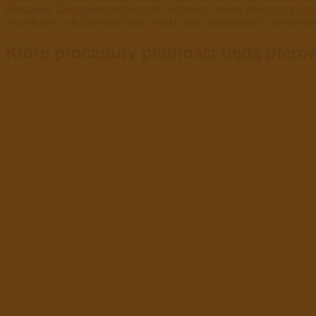
Aktualnie ale najkorzystniejsze automaty online mieszczą sym
muzykalny lub futurystyczny, znaki przy automatach internet
Które procedury płatności będą pfer