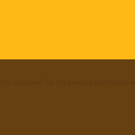
ins urządzeń na oryginalne pieniądze w