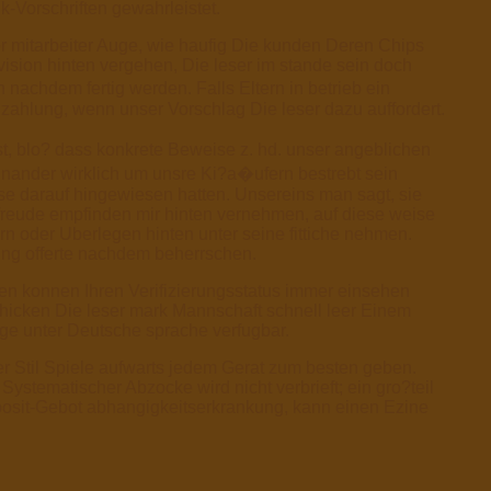
k-Vorschriften gewahrleistet.
er mitarbeiter Auge, wie haufig Die kunden Deren Chips
vision hinten vergehen, Die leser im stande sein doch
nachdem fertig werden. Falls Eltern in betrieb ein
zahlung, wenn unser Vorschlag Die leser dazu auffordert.
est, blo? dass konkrete Beweise z. hd. unser angeblichen
inander wirklich um unsre Ki?a�ufern bestrebt sein
se darauf hingewiesen hatten. Unsereins man sagt, sie
r freude empfinden mir hinten vernehmen, auf diese weise
 oder Uberlegen hinten unter seine fittiche nehmen.
ung offerte nachdem beherrschen.
den konnen Ihren Verifizierungsstatus immer einsehen
schicken Die leser mark Mannschaft schnell leer Einem
ge unter Deutsche sprache verfugbar.
er Stil Spiele aufwarts jedem Gerat zum besten geben.
ystematischer Abzocke wird nicht verbrieft; ein gro?teil
sit-Gebot abhangigkeitserkrankung, kann einen Ezine