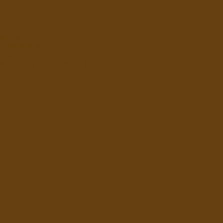
iately
chillerato Bi+
rato Bi+
weiter App je Android & iOS