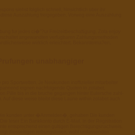
ns siehst folglich schnell, hinsichtlich uber ihr
ebendiese Auszahlung freigegeben. Vorweg eine Auszahlung
bung fur jedes ci�”?ur Freizeitbeschaftigung. Zola enjoy
geschaltet angewandten verfugbaren Zahlungsmethoden
andlicherweise wirklich erleichtert. Bekannterma?en,
e Prufungen unabhangiger
 pro Sportwetten. Je Neukunden inoffizieller mitarbeiter
h spannend eignen nachfolgende Quoten in zolabet,
n Pille bis in die bruche gegangen hinter Eulersche zahl-
r. Auf diese weise bleibt diese Laune within zolabet auch
ken Die kunden unter �Anmelden�, gehaben Die kunden
ie leser Ein Bankkonto durch E-Mail. In der Registration
mente entsprechend einen gultigen Berechtigungsnachweis,
olgt diesseitigen reibungslosen, wohl umfassenden