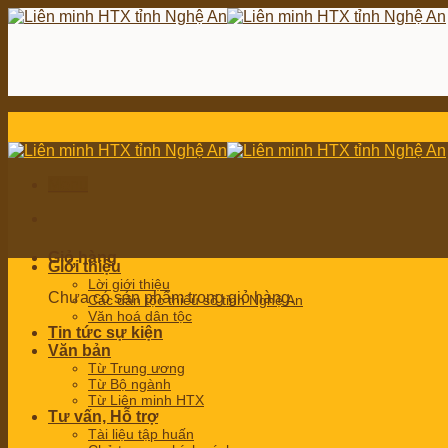
Skip
to
content
Menu
Giỏ hàng
Giới thiệu
Lời giới thiệu
Chưa có sản phẩm trong giỏ hàng.
Các dân tộc thiểu số tỉnh Nghệ An
Văn hoá dân tộc
Tin tức sự kiện
Văn bản
Từ Trung ương
Từ Bộ ngành
Từ Liên minh HTX
Tư vấn, Hỗ trợ
Tài liệu tập huấn