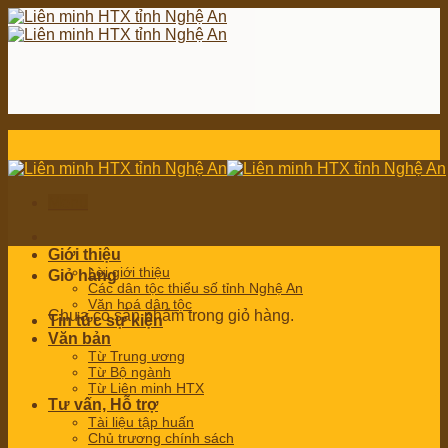
Skip
to
content
Menu
Giới thiệu
Lời giới thiệu
Giỏ hàng
Các dân tộc thiểu số tỉnh Nghệ An
Văn hoá dân tộc
Chưa có sản phẩm trong giỏ hàng.
Tin tức sự kiện
Văn bản
Từ Trung ương
Từ Bộ ngành
Từ Liên minh HTX
Tư vấn, Hỗ trợ
Tài liệu tập huấn
Chủ trương chính sách