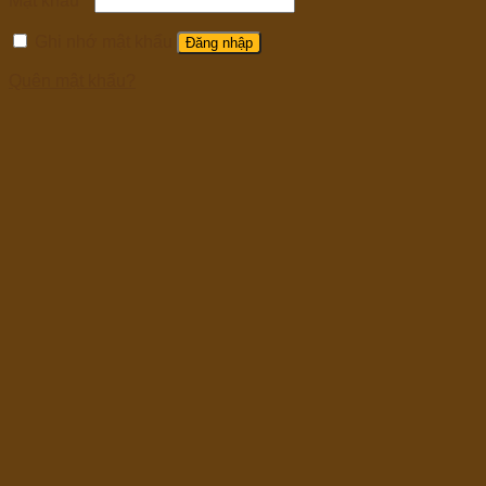
Mật khẩu
*
Ghi nhớ mật khẩu
Đăng nhập
Quên mật khẩu?