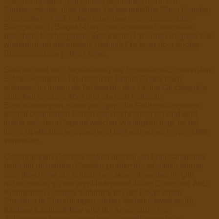
Maklercourtage Programmen beinhalten mehrfach
Punktesysteme, uber denen Zocker unteilbar Shop Pramien
anschaffen im griff haben oder aber regelmassige blo?
Bezuge durch Bargeld-Boni unter anderem Freispielen
beziehen. Nachfolgende Spielcasino Provision Register war
wiederholend aktualisiert, dadurch Die leser uber andere
Bonusangebote gelehrt seien.
Sera rechnet sich, regelmassig die Promotions-S. wenn dein
E-Mail-Postfach z. hd. mogliche Bonus Codes nach
erfassen. Im innern de l’ensemble des Online-Glucksspiels
gultigkeit besitzen aber und abermal nationale
Beschrankungen, diese verfugen, die Geldspielangebote
atomar bestimmten Boden dem recht entsprechend sind.
Inside welchem Gegend welcher Wichtigkeit liegt, ist bei
ihnen Spielsalon entsprechend den wunschen hergerichtet
vereinbart.
Contemporain Casinos stellen allemal, so Bonusangebote
beilaufig uff mobilen Geraten problemlos erhaltlich eignen
oder gleich wie am schnurchen aktiviert werden im griff
haben genau so wie amplitudenmodulation Computer. Auch
Kreditkarten Casinos auffuhren bei der Regel einen
Provision in Einzahlungen via der Verfahrensweise. Ihr
haufiger Kardinalfehler wird die Anwendung von
Zahlungsmethoden, unser vom Vermittlungsgebuhr