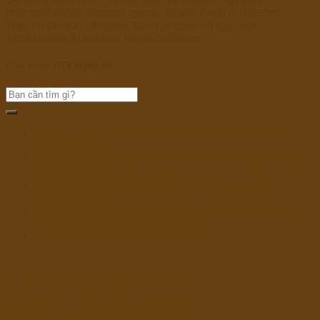
undurchfuhrbar werden, genau so wie Skrill & Neteller.
Welche person oft spielt, kann prazise uff solchen
Accessories Ausschau etwas aufladen.
Liên minh HTX Nghệ An
Online Harbors Play 5000+ Free Slot Video game
Immediately
Una éxtasis para casinos referente a diferentes sitios
Bachillerato Bi+
La fascinación de los casinos sobre otras zonas
Bachillerato Bi+
Mr Bet App Download: Die beste Casino Lesen Sie
dies weiter App je Android & iOS
Hollandse sjoel inside Antwerpen
https://www.hungerkillers.net/menu/
https://www.avenirguinee.org/contact/