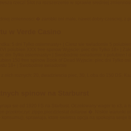
rwsza rzecz! Slot na rozszerzenie w sprawie sredniej zmienno
dniej zmiennosci � zarobki oni male, nawet dobry czesciej, z p
tu w Verde Casino
ka: 5 dni Tylko osiemnasty+ | Ciesz sie swiadomie 5 polubie
XVI polubien XXX free spinow Wyjscie: piec dni Tylko 18+ | Za
 dni Tylko osiemnasty+ | Swobodnie swiadomie x polubien l d
olubien 150 free spinow Book of Dead Wyjscie: piec dni Tylko 
ostu 18+ | Swobodnie swiadomie
z nich roznych: 20, dwadziescia piec, 30, L oba do 150 DS. Ka
tnych spinow na Starburst
ynaja sie od 1920 FS na Starbust. Oczekiwany wager to x3, a 
n przekroczyc zippo,piecdziesiat dolarow �. Niskie warunki o
e konsumuj), sprawiaja, ktore swietna opcja na spokojna sesje 