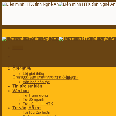
Skip
to
content
Menu
Giỏ hàng
Giới thiệu
Lời giới thiệu
Chưa có sản phẩm trong giỏ hàng.
Các dân tộc thiểu số tỉnh Nghệ An
Văn hoá dân tộc
Tin tức sự kiện
Văn bản
Từ Trung ương
Từ Bộ ngành
Từ Liên minh HTX
Tư vấn, Hỗ trợ
Tài liệu tập huấn