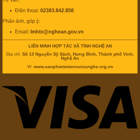
Điện thoại:
02383.842.858
Phản ánh, góp ý:
Email:
lmhtx@nghean.gov.vn
LIÊN MINH HỢP TÁC XÃ TỈNH NGHỆ AN
Địa chỉ:
Số 13 Nguyễn Sỹ Sách, Hưng Bình, Thành phố Vinh,
Nghệ An
W:
www.sanphammiennuixunghe.org.vn
E:
lmhtx@nghean.gov.vn
H:
02383.842.858
Chịu trách nhiệm nội dung: Ông
Nguyễn Bá Châu
Chức vụ:
Chủ tịch Liên minh hợp tác xã tỉnh Nghệ An