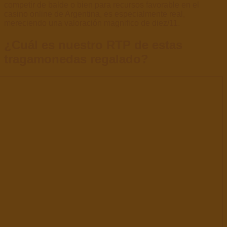
competir de balde o bien para recursos favorable en el
casino online de Argentina, es especialmente real,
mereciendo una valoración magnifico de diez/11.
¿Cuál es nuestro RTP de estas
tragamonedas regalado?