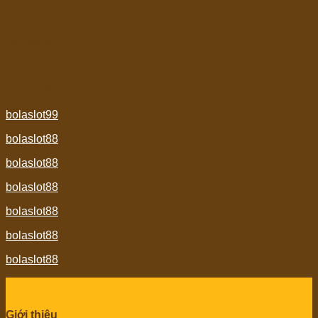
bolaslot88
bolaslot88
bolaslot99
bolaslot88
bolaslot99
bolaslot88
bolaslot88
bolaslot88
bolaslot88
bolaslot88
bolaslot88
Giới thiệu