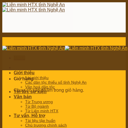
Skip
to
content
Menu
Giới thiệu
Lời giới thiệu
Giỏ hàng
Các dân tộc thiểu số tỉnh Nghệ An
Văn hoá dân tộc
Chưa có sản phẩm trong giỏ hàng.
Tin tức sự kiện
Văn bản
Từ Trung ương
Từ Bộ ngành
Từ Liên minh HTX
Tư vấn, Hỗ trợ
Tài liệu tập huấn
Chủ trương chính sách