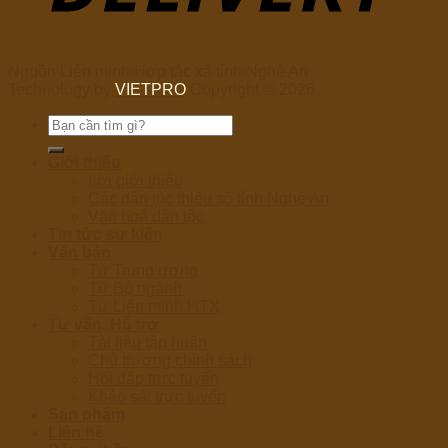
Nguồn Liên minh Hợp tác xã tỉnh Nghệ An
Technology by
VIETPRO
Copyright © 2026
Tìm
kiếm:
Giới thiệu
Lời giới thiệu
Các dân tộc thiểu số tỉnh Nghệ An
Văn hoá dân tộc
Tin tức sự kiện
Văn bản
Từ Trung ương
Từ Bộ ngành
Từ Liên minh HTX
Tư vấn, Hỗ trợ
Tài liệu tập huấn
Chủ trương chính sách
Hỏi đáp trực tuyến
Khảo sát trực tuyến
Sản phẩm
Liên hệ