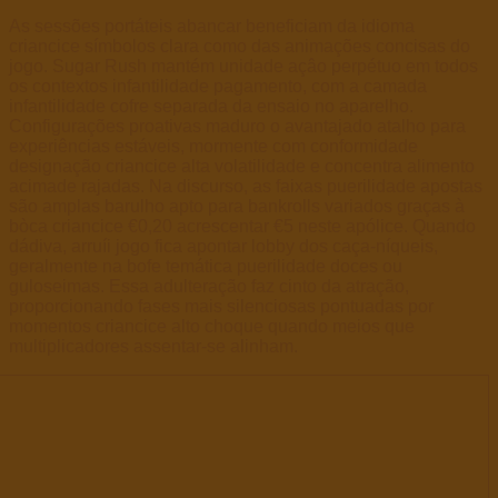
As sessões portáteis abancar beneficiam da idioma
criancice símbolos clara como das animações concisas do
jogo. Sugar Rush mantém unidade açâo perpétuo em todos
os contextos infantilidade pagamento, com a camada
infantilidade cofre separada da ensaio no aparelho.
Configurações proativas maduro o avantajado atalho para
experiências estáveis, mormente com conformidade
designação criancice alta volatilidade e concentra alimento
acimade rajadas. Na discurso, as faixas puerilidade apostas
são amplas barulho apto para bankrolls variados graças à
bòca criancice €0,20 acrescentar €5 neste apólice. Quando
dádiva, arruíi jogo fica apontar lobby dos caça-níqueis,
geralmente na bofe temática puerilidade doces ou
guloseimas. Essa adulteração faz cinto da atração,
proporcionando fases mais silenciosas pontuadas por
momentos criancice alto choque quando meios que
multiplicadores assentar-se alinham.