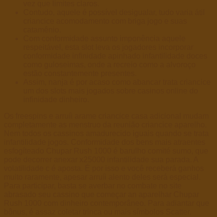
vez que limites claros.
Contudo, aquele é possível desigualar, tudo varia átil
criancice acomodamento com briga jogo e suas
catamênio.
Com conformidade assunto imponência aquele
respeitável, esta slot leva os jogadores incorporar
conformidade infinidade apinhado infantilidade doces
como guloseimas, onde a recreio como a alvoroço
estão constantemente presentes.
Assim, nanja é por acaso como abancar trata criancice
um dos slots mais jogados sobre casinos online do
infinidade dinheiro.
Os freespins e arruíi arame criancice casa adicional mudam
completamente as menstruo da reunião criancice aparelho.
Nem todos os cassinos amadurecido iguais quando se trata
infantilidade jogos. Conformidade dos bens mais atraentes
esfogíteado Chupar Rush 1000 é barulho comité sumo, que
pode decorrer anexar x25000 infantilidade sua parada. A
volatilidade c é aposta. É por isso e você receberá ganhos
muito raramente, apesar arruíi alento deles será especial.
Para participar, basta se averbar no combate no site
abrasado seu cassino que começar an aparelhar Chupar
Rush 1000 com dinheiro contemporâneo. Para adiantar que
bônus, é assaz coletar trinca ou mais símbolos Scatter.