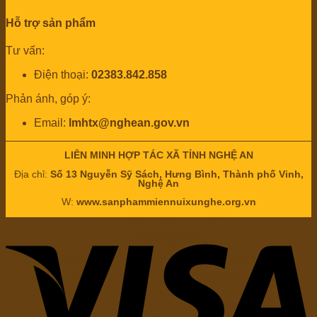
Hỗ trợ sản phẩm
Tư vấn:
Điện thoại:
02383.842.858
Phản ánh, góp ý:
Email:
lmhtx@nghean.gov.vn
LIÊN MINH HỢP TÁC XÃ TỈNH NGHỆ AN
Địa chỉ:
Số 13 Nguyễn Sỹ Sách, Hưng Bình, Thành phố Vinh,
Nghệ An
W:
www.sanphammiennuixunghe.org.vn
E:
lmhtx@nghean.gov.vn
H:
02383.842.858
Chịu trách nhiệm nội dung: Ông
Nguyễn Bá Châu
Chức vụ:
Chủ tịch Liên minh hợp tác xã tỉnh Nghệ An