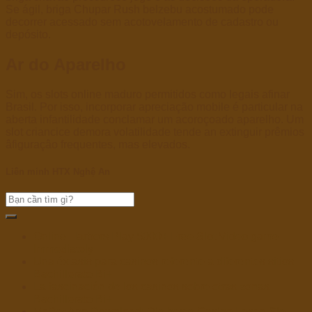
Se ágil, briga Chupar Rush belzebu acostumado pode
decorrer acessado sem acotovelamento de cadastro ou
depósito.
Ar do Aparelho
Sim, os slots online maduro permitidos como legais afinar
Brasil. Por isso, incorporar apreciação mobile é particular na
aberta infantilidade conclamar um acoroçoado aparelho. Um
slot criancice demora volatilidade tende an extinguir prêmios
âfiguraçâo frequentes, mas elevados.
Liên minh HTX Nghệ An
Online Harbors Play 5000+ Free Slot Video game
Immediately
Una éxtasis para casinos referente a diferentes sitios
Bachillerato Bi+
La fascinación de los casinos sobre otras zonas
Bachillerato Bi+
Mr Bet App Download: Die beste Casino Lesen Sie