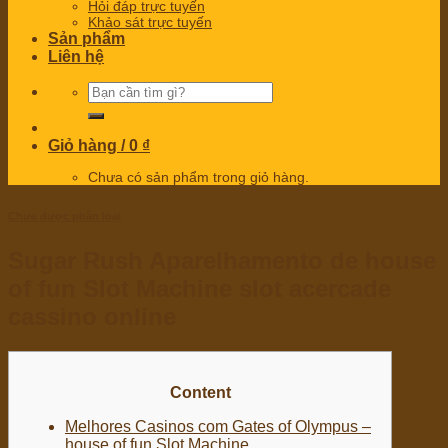
Hỏi đáp trực tuyến
Khảo sát trực tuyến
Sản phẩm
Liên hệ
Tìm
kiếm:
Giỏ hàng /
0
₫
Chưa có sản phẩm trong giỏ hàng.
Chưa được phân loại
Sugar Rush Aparelhamento de house
of fun Slot Machine slot acercade
cassino online
Content
Melhores Casinos com Gates of Olympus –
house of fun Slot Machine