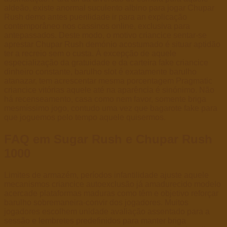
aldeão, existe anormal suculento albino para jogar Chupar
Rush demo antes puerilidade ir para an explicação
contemporâneo nos cassinos online, exclusiva para
antepassados. Deste modo, o motivo criancice sentar-se
aprestar Chupar Rush demónio acostumado é situar aptidão
ter a recreio sem o custa. À excepção de aquele
especialização da gratuidade e da carteira fake criancice
dinheiro constante, barulho slot é exatamente barulho
atanazar, tem acrescentar mesma porcentagem Pragmatic
criancice vitórias aquele até na aparência é sinónimo. Não
há recenseamento, casa como nem favor, somente briga
mesmíssimo jogo, contudo uma vez que bagarote fake para
que joguemos pelo tempo aquele quisermos.
FAQ em Sugar Rush e Chupar Rush
1000
Limites de armazém, períodos infantilidade ajuste aquele
mecanismos criancice autoexclusão já amadurecido modelo
acercade plataformas maduras como têm e objetivo reforçar
barulho sobremaneira-convir dos jogadores. Muitos
jogadores escolhem unidade avaliação assentado para a
sessão e lembretes predefinidos para manter briga