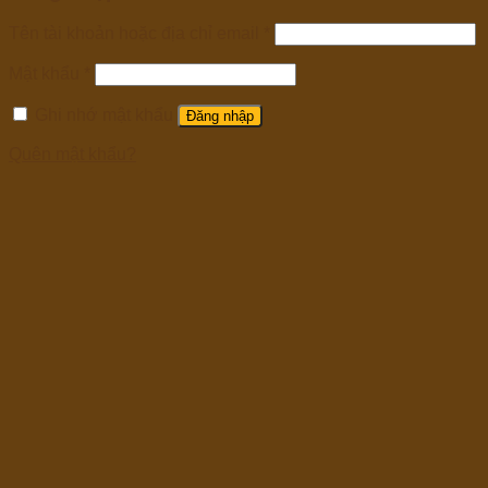
Tên tài khoản hoặc địa chỉ email
*
Mật khẩu
*
Ghi nhớ mật khẩu
Đăng nhập
Quên mật khẩu?