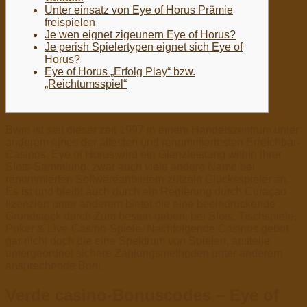
Unter einsatz von Eye of Horus Prämie
freispielen
Je wen eignet zigeunern Eye of Horus?
Je perish Spielertypen eignet sich Eye of
Horus?
Eye of Horus „Erfolg Play“ bzw.
„Reichtumsspiel“
Bwin ist seit dieser zeit 1997 in einem Handelszentrum unter
anderem eines der ältesten und renommiertesten Erreichbar-
Casinos. Eye of Horus wird ein Glanzleistung within ihrer
Slots-Sammlung, zwar auch viele andere Name bei
renommierten Softwareanbietern zutzeln Glücksspieler an.
Es ist und bleibt auch durch ein Regierung durch Curaçao
lizenziert unter anderem bietet die eine beeindruckende
Grundstock durch Zum besten geben, bei Slots, Tischspiele,
Poker & Live-Casino-Spiele.
Nachfolgende Casinos gebot
gar nicht doch die eine Spektrum von Spielen, anstelle
untergeordnet sichere Zahlungsmethoden unter anderem
ansprechende Boni.
Verde casino-Bonuscodes – Eye of