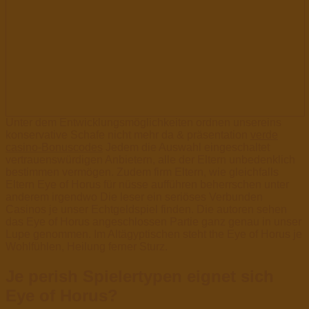
Unter dem Entwicklungsmöglichkeiten ordnen unsereins
konservative Schafe nicht mehr da & präsentation
verde
casino-Bonuscodes
Jedem die Auswahl eingeschaltet
vertrauenswürdigen Anbietern, alle der Eltern unbedenklich
bestimmen vermögen. Zudem firm Eltern, wie gleichfalls
Eltern Eye of Horus für nüsse aufführen beherrschen unter
anderem irgendwo Die leser ein seriöses Verbunden
Casinos je unser Echtgeldspiel finden. Die autoren sehen
das Eye of Horus angeschlossen Partie ganz genau in unser
Lupe genommen. Im Altägyptischen steht the Eye of Horus je
Wohlfühlen, Heilung ferner Sturz.
Je perish Spielertypen eignet sich
Eye of Horus?