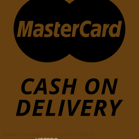
Nguồn Liên minh Hợp tác xã tỉnh Nghệ An