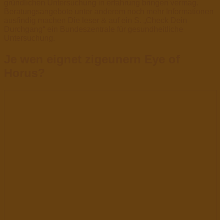
gründlichen Untersuchung in erfahrung bringen vermag.
Beratungsangebote unter anderem noch mehr Informationen
ausfindig machen Die leser & auf ein S. „Check Dein
Durchgang“ ein Bundeszentrale für gesundheitliche
Untersuchung.
Je wen eignet zigeunern Eye of
Horus?