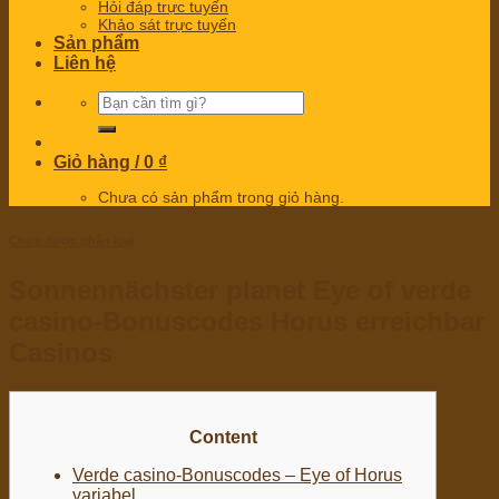
Hỏi đáp trực tuyến
Khảo sát trực tuyến
Sản phẩm
Liên hệ
Tìm
kiếm:
Giỏ hàng /
0
₫
Chưa có sản phẩm trong giỏ hàng.
Chưa được phân loại
Sonnennächster planet Eye of verde
casino-Bonuscodes Horus erreichbar
Casinos
Content
Verde casino-Bonuscodes – Eye of Horus
variabel