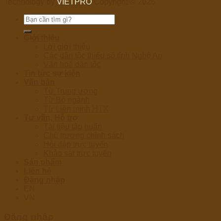
Technology by
VIETPRO
Copyright © 2026
Tìm
kiếm:
Giới thiệu
Lời giới thiệu
Các dân tộc thiểu số tỉnh Nghệ An
Văn hoá dân tộc
Tin tức sự kiện
Văn bản
Từ Trung ương
Từ Bộ ngành
Từ Liên minh HTX
Tư vấn, Hỗ trợ
Tài liệu tập huấn
Chủ trương chính sách
Hỏi đáp trực tuyến
Khảo sát trực tuyến
Sản phẩm
Liên hệ
Đăng nhập
EN
VN
Đăng nhập