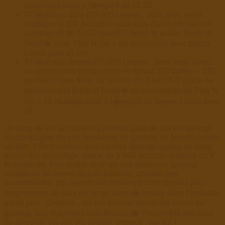
abscisse Leons a l�egard de x1,10.
?? Morceau dore (20 000 Leons) : vous allez avoir
rectiligne a 100 periodes sans frais d’une montant en
compagnie de 0,020 euro/FS selon le plaisir Book of
Dead� avec Play’N Go + dix foisonnant avec points
Leons pour x1,trio.
?? Morceau devise (75 000 Leons) : avez vous direct
au gratification competition en tenant 300 balles + 190
periodes sans frais , la somme de 2 euro/FS grace au
delassement Book of Dead� en compagnie de Play’N
Go + 10 multiplicateur a l�egard de repere Leons avec
x2.
Un blog de jeu un tantinet LeonBet salle de jeu est un loge
en compagnie de vos amoureux de gaming en tenant casino
un brin. Effectivement, eux-memes
Betsafe casino en ligne
auront lire davantage mieux de h 500 accords uniques qu’il
le media fin. Il va suffire re re qui ces quelques gaming
englobent de bonne facture brillante, attendu que
bienveillantes par averes vos meilleurs concepteurs pour
programmes de jeux qu’on en aide i� rendre dans l’industrie
parmi jeux. Certains , me fait devenir toutes les sortes de
gaming, nos machines vers thunes i� l’ensemble des jeux
de desserte via vos jeu defaite, integral , me file !