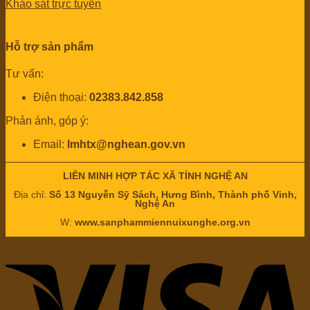
Khảo sát trực tuyến
Hỗ trợ sản phẩm
Tư vấn:
Điện thoại:
02383.842.858
Phản ánh, góp ý:
Email:
lmhtx@nghean.gov.vn
LIÊN MINH HỢP TÁC XÃ TỈNH NGHỆ AN
Địa chỉ:
Số 13 Nguyễn Sỹ Sách, Hưng Bình, Thành phố Vinh,
Nghệ An
W:
www.sanphammiennuixunghe.org.vn
E:
lmhtx@nghean.gov.vn
H:
02383.842.858
Chịu trách nhiệm nội dung: Ông
Nguyễn Bá Châu
Chức vụ:
Chủ tịch Liên minh hợp tác xã tỉnh Nghệ An