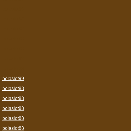
bolaslot99
bolaslot88
bolaslot88
bolaslot88
bolaslot88
bolaslot99
bolaslot88
bolaslot99
bolaslot88
bolaslot88
bolaslot88
bolaslot88
bolaslot88