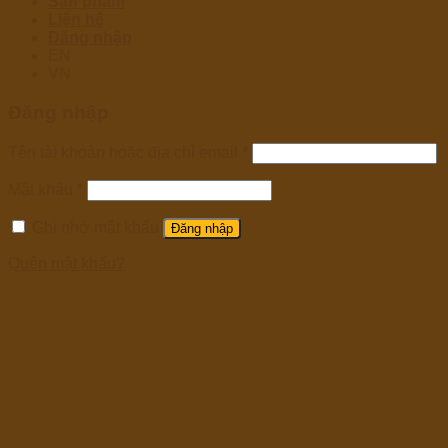
Sản phẩm
Liên hệ
Đăng nhập
EN
VN
Đăng nhập
Tên tài khoản hoặc địa chỉ email
*
Mật khẩu
*
Ghi nhớ mật khẩu
Đăng nhập
Quên mật khẩu?