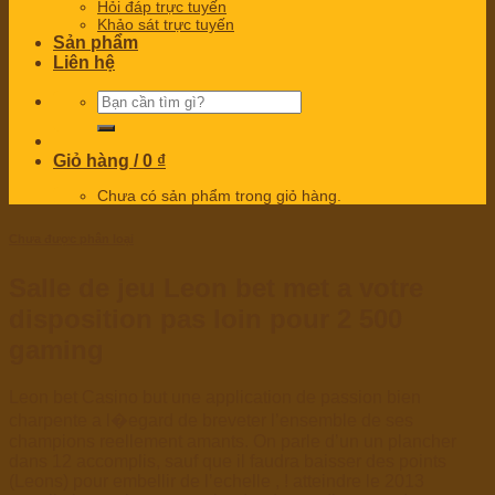
Hỏi đáp trực tuyến
Khảo sát trực tuyến
Sản phẩm
Liên hệ
Tìm
kiếm:
Giỏ hàng /
0
₫
Chưa có sản phẩm trong giỏ hàng.
Chưa được phân loại
Salle de jeu Leon bet met a votre
disposition pas loin pour 2 500
gaming
Leon bet Casino but une application de passion bien
charpente a l�egard de breveter l’ensemble de ses
champions reellement amants. On parle d’un un plancher
dans 12 accomplis, sauf que il faudra baisser des points
(Leons) pour embellir de l’echelle , ! atteindre le 2013