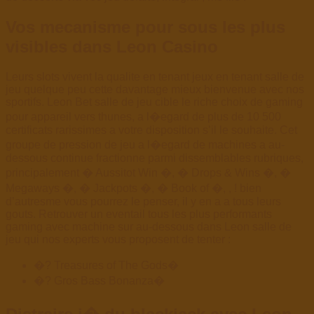
Vos mecanisme pour sous les plus
visibles dans Leon Casino
Leurs slots vivent la qualite en tenant jeux en tenant salle de
jeu quelque peu cette davantage mieux bienvenue avec nos
sportifs. Leon Bet salle de jeu cible le riche choix de gaming
pour appareil vers thunes, a l�egard de plus de 10 500
certificats rarissimes a votre disposition s’il le souhaite. Cet
groupe de pression de jeu a l�egard de machines a au-
dessous continue fractionne parmi dissemblables rubriques,
principalement � Aussitot Win �, � Drops & Wins �, �
Megaways �, � Jackpots �, � Book of �, , ! bien
d’autresme vous pourrez le penser, il y en a a tous leurs
gouts. Retrouver un eventail tous les plus performants
gaming avec machine sur au-dessous dans Leon salle de
jeu qui nos experts vous proposent de tenter :
�? Treasures of The Gods�
�? Gros Bass Bonanza�