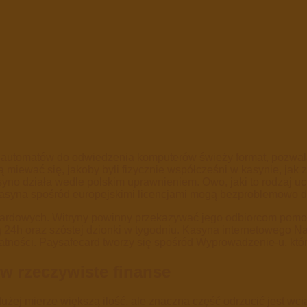
ia automatów do odwiedzenia komputerów świeży format, pozwala
 miewać się, jakoby byli fizycznie współcześni w kasynie, jak
kasyno działa wedle polskim uprawnieniem. Owo, jaki to rodzaj 
asyna spośród europejskimi licencjami mogą bezproblemowo d
 hazardowych. Witryny powinny przekazywać jego odbiorcom pom
24h oraz szóstej dzionki w tygodniu. Kasyna internetowego Na
tności. Paysafecard tworzy się spośród Wyprowadzenie-u, któr
 w rzeczywiste finanse
żej mierze większą ilość, ale znaczna część odrzucić jest wciąż