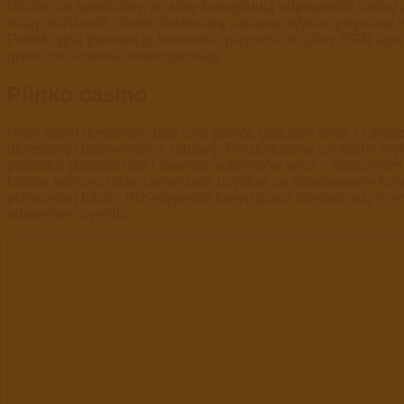
Wcale nie twierdzimy, że sloty konstytuują odpowiedni rodzaj
mają możliwość istnieć doskonałą zabawą. Wykorzystywany w 
Perfekcyjną gwarancję losowości przynosi oficjalny RGN age
grzecznie losować rekompensaty.
Plinko casino
Nasz punkt dysponuje pod celu pomóc graczom wraz z całego
określoną i odpowiednią zabawę. Prezentujemy centralne kry
procedur płatności jak i również automatów wraz z depozytem
Ciebie bonusy, jakie zamierzasz uzyskać za doładowanie konta
przeciętnej lokaty. Przystępność kasyn przez internet przy 
odmienne czynniki.