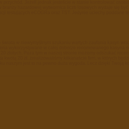
 w przychód. Jeżeli jednak jesteście w stanie kontrolować oso
branży hazardowej wytwornica liczb losowych wydaje się być w
ncji testujących eCOGRa oraz TST. Jedynie uciechy poddane te
 świata w niewymyślnym szukaniu wartych zaufania kasyn wraz 
teria wykorzystywane w całej doborze renomowanego kasyna or
 20 złotych. Poza tym w naszej stronie możemy odszukać recenz
 kwotą 20 zł, zrealizowaliśmy kilkanaście firm, w których będz
języku naszym jest to na pewno duża wygoda. Lecz dzięki Twoją