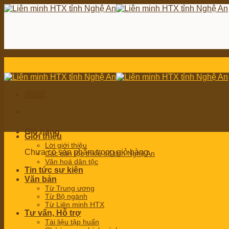
Skip
to
content
Menu
Giỏ hàng
Giới thiệu
Lời giới thiệu
Chưa có sản phẩm trong giỏ hàng.
Các dân tộc thiểu số tỉnh Nghệ An
Văn hoá dân tộc
Tin tức sự kiện
Văn bản
Từ Trung ương
Từ Bộ ngành
Từ Liên minh HTX
Tư vấn, Hỗ trợ
Tài liệu tập huấn