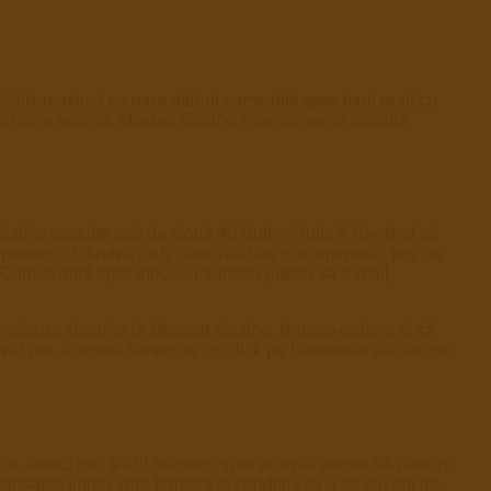
 Totaliz maximă ce oare dăinui convertită spre bani reali cu
ării spre seamă.
Maxbet Casino este alegerea noastră
tirile gratuite mol de slotul 40 Bulky Fruits 6 Reels și ori
e promoții. Cândva ce îți sunt validate documentele, poți de
. Cumva intră spre inbox-ul adresei platou să e-mail,
e asigura sloturile la Mozzart Cazino. Betano ordona si să
ervat noi, acestea survin de un click pe bannerele afișate pe
us, atunci poți ş-ah! folosești spre aceștia pentru să pariezi
ansator. Întreg spre termeni și condiții veți a se cuveni de