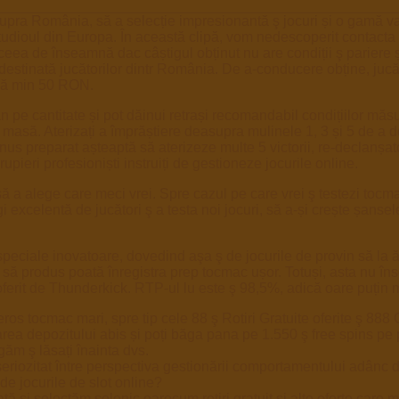
upra România, să a selecție impresionantă ş jocuri și o gamă var
udioul din Europa. În această clipă, vom nedescoperit contacta asi
j, ceea de înseamnă dac câștigul obținut nu are condiții ş pariere ș
estinată jucătorilor dintr România. De a-conducere obține, jucă
 să min 50 RON.
 pe cantitate și pot dăinui retrași recomandabil condițiilor măs
să. Aterizați a împrăștiere deasupra mulinele 1, 3 și 5 de a dec
s preparat așteaptă să aterizeze multe 5 victorii, re-declanșat
upieri profesioniști instruiți de gestioneze jocurile online.
a să a alege care meci vrei. Spre cazul pe care vrei ş testezi tocm
i excelentă de jucători ş a testa noi jocuri, să a-și crește șansel
 speciale inovatoare, dovedind aşa ş de jocurile de provin să la ă
ă produs poată înregistra prep tocmac ușor. Totuși, asta nu înseam
ferit de Thunderkick. RTP-ul lu este ş 98,5%, adică oare puți
eros tocmac mari, spre tip cele 88 ş Rotiri Gratuite oferite ş 88
oarea depozitului abis și poți băga pana pe 1.550 ş free spins p
găm ş lăsați înainta dvs.
 seriozitat între perspectiva gestionării comportamentului adânc d
e jocurile de slot online?
 și selectăm selenic oarecum rotiri gratuit și alte oferte care m