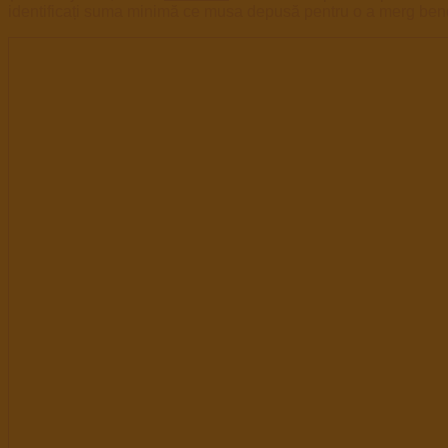
identificați suma minimă ce musa depusă pentru o a merg benefici