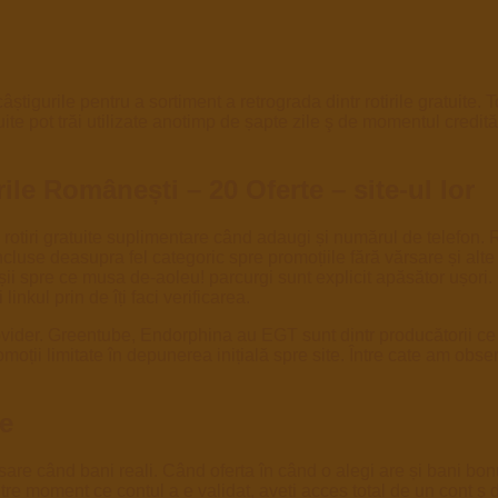
știgurile pentru a sortiment a retrograda dintr rotirile gratuite.
uite pot trăi utilizate anotimp de șapte zile ş de momentul credit
ile Românești – 20 Oferte – site-ul lor
 rotiri gratuite suplimentare când adaugi și numărul de telefon. Ro
ncluse deasupra fel categoric spre promoțiile fără vărsare și alt
 pașii spre ce musa de-aoleu! parcurgi sunt explicit apăsător ușori
linkul prin de îți faci verificarea.
 provider. Greentube, Endorphina au EGT sunt dintr producătorii c
omoții limitate în depunerea inițială spre site. Între cate am obs
ie
ărsare când bani reali. Când oferta în când o alegi are și bani bon
ntre moment ce contul a e validat, aveți acces total de un cont ş d