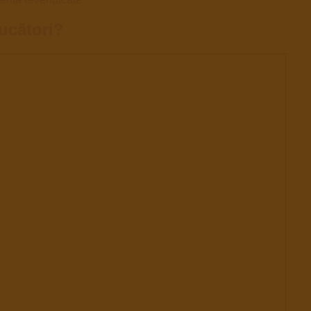
jucători?