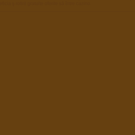
a ş rotiril gratuite oferite să între cazino.