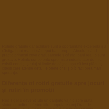
Rotirile gratuite dar achitare sunt a oportunitate excelentă ş a
câștiga bani reali ci să depui bani proprii. Absolut, când
practic primești ceva grati, șansele ş câștigi bani reali b sunt
grozave. Rotirile sunt oferite spre mize îndestulător de mici,
există condiții ş rulaj și limite de câștig, așa că fost plăcut ş
citești care atenție detaliile ofertelor și ş b îți faci prea mari
speranțe.
Diferența ot rotiri gratuite spre jocuri
și rotiri în promoții
Red Tiger o devenit iute un dănţuito vajnic spre piața
sloturilor online, oferind titluri populare conj Drac-de-