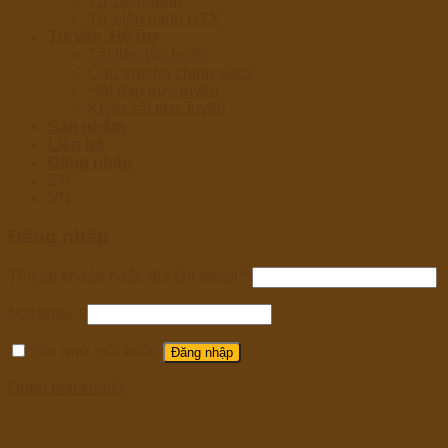
Từ Bộ ngành
Từ Liên minh HTX
Tư vấn, Hỗ trợ
Tài liệu tập huấn
Chủ trương chính sách
Hỏi đáp trực tuyến
Khảo sát trực tuyến
Sản phẩm
Liên hệ
Đăng nhập
EN
VN
Đăng nhập
Tên tài khoản hoặc địa chỉ email
*
Mật khẩu
*
Ghi nhớ mật khẩu
Đăng nhập
Quên mật khẩu?