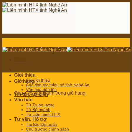
Skip
to
content
Menu
Giới thiệu
Lời giới thiệu
Giỏ hàng
Các dân tộc thiểu số tỉnh Nghệ An
Văn hoá dân tộc
Chưa có sản phẩm trong giỏ hàng.
Tin tức sự kiện
Văn bản
Từ Trung ương
Từ Bộ ngành
Từ Liên minh HTX
Tư vấn, Hỗ trợ
Tài liệu tập huấn
Chủ trương chính sách