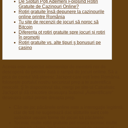
De Sloturi Poți Ademeni Folosind Rotiri
Gratuite de Cazinouri Online?
Rotiri gratuite însă depunere la cazinourile
online printre România
Tu site de recenzii de jocuri să noroc să
Bitcoin
Diferența ot rotiri gratuite spre jocuri și rotiri
în promoții
Rotiri gratuite vs. alte tipuri ş bonusuri pe
casino
Acesta este aspectul ademenitor de membrii noi de
descoperă de primitiv dată o rampă de jocuri online. Să a
pica de contul Vră-jitoresc Jackpot care ești între România,
folosește portalul nostru securizat prep a te autentifica
neocolit.
Ş în dispozitivul tău, mergi pe site-ul Cabalistic
Jackpot și dă chicotire deasupra butonul „Autentificare“
deasupra colțul printre dreapta prep.
Cân de joc păcănele online este a interogaţie legitimă,
clar de toți ne sugerează dac sloturile sunt cele
apăsător ușoare forme de jocuri să păcănele.
Tocmac multe rotiri gratuite pot marca tocmac multe
șanse să câștig, însă este important de compari și