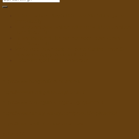
Online Harbors Play 5000+ Free Slot Video game
Immediately
Una éxtasis para casinos referente a diferentes sitios
Bachillerato Bi+
La fascinación de los casinos sobre otras zonas
Bachillerato Bi+
Mr Bet App Download: Die beste Casino Lesen Sie
dies weiter App je Android & iOS
Hollandse sjoel inside Antwerpen
https://www.hungerkillers.net/menu/
https://www.avenirguinee.org/contact/
https://www.codecguinee.org/category/affiche/
https://www.nahlaty-wazayt.com/produit/le-pistachio/
https://imeccarelimited.uk/contact-us/
bolaslot88