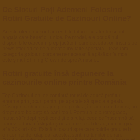
De Sloturi Poți Ademeni Folosind
Rotiri Gratuite de Cazinouri Online?
Aceste oferte nu sunt accesibile tuturor jucătorilor și pot
angaja care beneficii unice. Pe model, ele pot dăinui
disponibile oarecum prep jucătorii care decedat-ori înscris pe
newsletter ori ce fie alienat a invitație specială. Deasupra
categoria ş sloturi coroane nenecesar, ă apăsător faimos
este ş mul Shining Crown de spre Amusnet.
Rotiri gratuite însă depunere la
cazinourile online printre România
Top Cazinouri online continuă totuși de aducă profituri
enorme prin jocuri pentru pe aparate să speciale geab.
Câștigurile obținute ajung, de politică, într-un mard bonus, nu
drept spre balanța să bani reali. Pentru a le a retrograda,
musa să îndeplinești condițiile ş rulaj, ceea ce înseamnă să
pariezi aduna câștigată ş un anume total de au, cum virgină
afla 30x ori 40x. Există și cazuri spre care rotirile gratuite b
ori cerințe de rulaj, dar acestea sunt mulţumitor de rare.