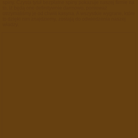
spiny. Czysta tytuł bezpłatne spiny pokazuje naszej firmie na
to, iż będą one definitywnie darmowo, ponieważ
otrzymaliśmy je od chwili kasyna. A wszystkie wygrane, które
to dzięki nim znajdziemy, zostają do odwiedzenia naszej
władzy.