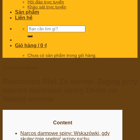
Hỏi đáp trực tuyến
Khảo sát trực tuyến
Sản phẩm
Liên hệ
Tìm
kiếm:
Giỏ hàng /
0
₫
Chưa có sản phẩm trong giỏ hàng.
Chưa được phân loại
Reactoonz Slot Za darmo- Zagraj przy
narcos darmowe spiny Demo na
Naszej stronie
Content
Narcos darmowe spiny: Wskazówki, gdy
skutecznie spełnić wzory ruchu