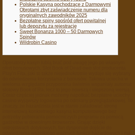
Polskie Kasyna pochodzące z Darmowymi
Obrotami zbyt zaświadczenie numeru dla
oryginalnych zawodników 2025
Bezpłatne spiny spośród ofert powitalnej
lub depozytu za rejestrację
Sweet Bonanza 1000 – 50 Darmowych
Spinów
Wildrobin Casino
Operatorzy kasyn lubią brać pod uwagę jego po własnym
ofert bonusowych. Slot Book of Dead owo slot producenta
Play’n Fita, jaki to także niejednokrotnie wydaje się wybrany
do odwiedzenia korzystania z bonusów. Takowa uciecha w
wieloma względami przypomina świetnie wspaniały automat
slotowy Book of Ra, lecz to jego nowszą i ulepszoną wersją.
Coraz częściej jednak możemy napotkać bezpłatne uciechy
casino wyjąwszy logowania po odmiany przeglądarkowej.
To
znaczy, że hazardzista jest w stanie załadować stronę
internetową konkretnego kasyna komputerowego bez
potrzeby pobierania pomocniczych programu za pomocą
gadżetów w dowolnym browserze. Grając dzięki
ustrojstwach dotykowych, fan dysponuje dojście do
odwiedzenia wszelkiego ważnych funkcji hazardowych i ma