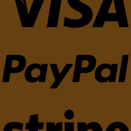
Chức vụ:
Chủ tịch Liên minh hợp tác xã tỉnh Nghệ An