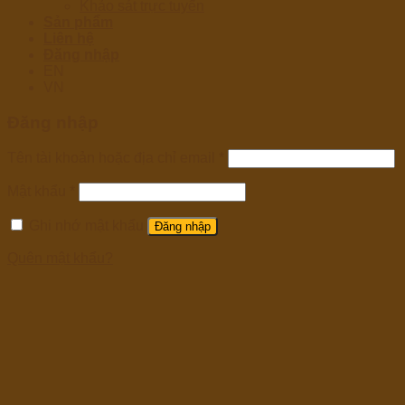
Khảo sát trực tuyến
Sản phẩm
Liên hệ
Đăng nhập
EN
VN
Đăng nhập
Tên tài khoản hoặc địa chỉ email
*
Mật khẩu
*
Ghi nhớ mật khẩu
Đăng nhập
Quên mật khẩu?