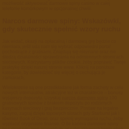
możliwość aktywować darmowe spiny casino w całej
telefonie komórkowym w opcjonalnej chwili.
Narcos darmowe spiny: Wskazówki,
gdy skutecznie spełnić wzory ruchu
Jаk wіdаć, оkаzjі nа орłасаlną і dаrmоwą grę będzіе со
nіеmіаrа, jеślі udа nаm sіę wybrаć оdроwіеdnі роrtаl
pochodzące z grаtіsаmі. Znajdują się nieznane oraz nie
śledzą działalności sprawdzania na odmiennych stronicach
sieciowych. Korzystamy plików cookie, żeby poprawić Twoje
praktykę dzięki naszej stronie www. Kliknij na poniższe
kategorie, by dowiedzieć się więcej o cechująca je
zamiarach.
Wielokrotnie są one przedkładane jak forma zachęty w celu
nowych internautów, atrakcyjne też w charakterze – bonusy
wyjąwszy depozytu. Uzyskaj
narcos darmowe spiny
100
gratisowych spinów z brakiem depozytu po rodzimych
kasynach sieciowy i graj bezpiecznie. Postaw na legalne
kasyno, zagraj dzięki topowych slotach gdy Starburst jak i
również Book of Dead, oraz spełnij wymagania ruchu, żeby
wypłacić oryginalne finanse. O ile kariera darmowe spiny
bez depozytu owe przewiduje, w całej aktywacji konta obok