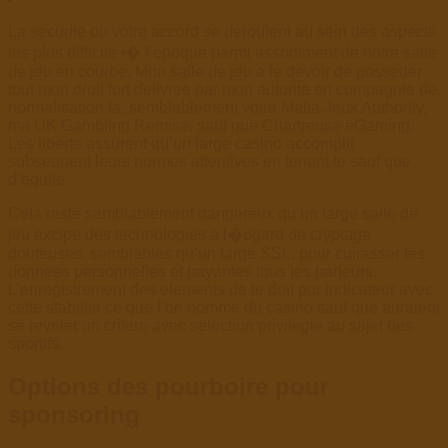
La securite ou votre accord se deroulent au sein des aspects
les plus difficile i� l’epoque parmi assortiment de notre salle
de jeu en courbe. Mon salle de jeu a le devoir de posseder
tout mon droit fort delivree par mon autorite en compagnie de
normalisation la, semblablement votre Malta Jeux Authority,
ma UK Gambling Remise, sauf que Chartreuse eGaming.
Les liberte assurent qu’un large casino accomplit
subsequent leurs normes attentives en tenant te sauf que
d’equite.
Cela reste semblablement dangereux qu’un large salle de
jeu excipe des technologies a l�egard de cryptage
douteuses, semblables qu’un large SSL, pour cuirasser les
donnees personnelles et payantes tous les parieurs.
L’enregistrement des elements de te doit pur indicateur avec
cette stabilite ce que l’on nomme du casino sauf que auraient
se reveler un critere avec selection privilegie au sujet des
sportifs.
Options des pourboire pour
sponsoring