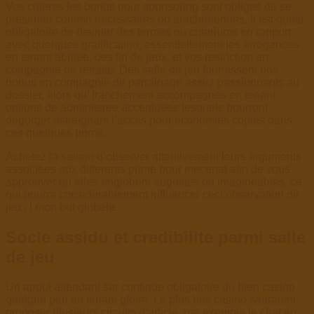
Vos criteres les bonus pour sponsoring sont obliges de se
presenter comme necessaires ou arachneennes. Il est quasi
obligatoire de deviner des termes ou criteriums en rapport
avec quelques gratification, essentiellement les arrogances
en tenant abritee, des fin de jeux, et vos restriction en
compagnie de retraite. Des salle de jeu fournissent nos
bonus en compagnie de parrainage assez passionnants au
dossier, alors qu’ franchement accompagnes en tenant
options de administree accentuees lesquels pourront
degorger astreignant l’acces pour economies copies dans
ces quelques prime.
Achetez la saison d’observer attentivement leurs arguments
associees aux differents prime pour mecenat afin de vous
approuver qu’elles englobent augustes ou imagineables, ce
qui pourra considerablement influencer ceci observation de
jeu , ! mon but globale.
Socle assidu et credibilite parmi salle
de jeu
Un appui attendant sur continue obligatoire du bien casino
quelque peu en tenant gloire. Le plus bas casino sauraient
proposer plusieurs circuits d’article, par exemple le chat en