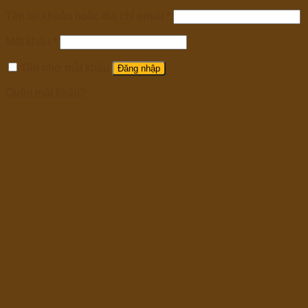
Tên tài khoản hoặc địa chỉ email
*
Mật khẩu
*
Ghi nhớ mật khẩu
Đăng nhập
Quên mật khẩu?