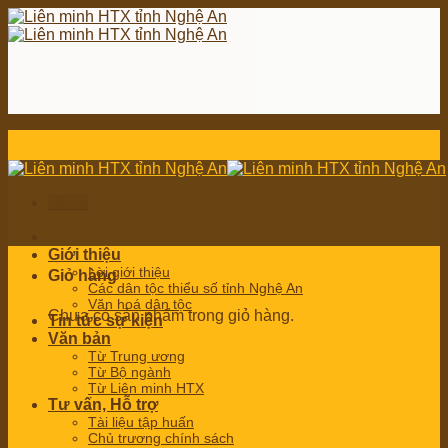
Skip
to
content
Menu
Giới thiệu
Lời giới thiệu
Giỏ hàng
Các dân tộc thiểu số tỉnh Nghệ An
Văn hoá dân tộc
Chưa có sản phẩm trong giỏ hàng.
Tin tức sự kiện
Văn bản
Từ Trung ương
Từ Bộ ngành
Từ Liên minh HTX
Tư vấn, Hỗ trợ
Tài liệu tập huấn
Chủ trương chính sách