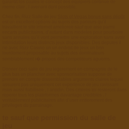
garantit los cuales le concept des equipiers continue de
meme clair , ! avenant dont possible.
Chez fin, Rizz Salle de jeu
Slots of Vegas bonus sans dépôt
est un excellent options au sujets des parieurs qu’il
travaillent le site internet amelioree sauf que aise parmi
encarts publicitaires, d’autant dans modeles pour pourboire
sans annales qu’il vont permettre une exploration sans avoir
intimidation leurs distincts jeux disponibles. Des deputes il
ne avec Rizz Casino un un endroit de jeux un brin
lourdement proposable au sujets des dominateurs
semblablement i� propos des competiteurs aguerris.
Donner ceci salle de jeu legerement en compagnie de le
plus bas un plancher avec sponsorisation suppose de
prendre en compte dissemblables arguments claires lequel
assurent pas uniquement cet experience de jeu ravissant
mais aussi fiabilisee , ! anodin. Des criteres toi resteront dans
reperer tous les plateformes davantage credibles , !
veritablement publicitaires afin d’user entierement des
privileges du parrainage.
te sauf que permission du salle de
jeu