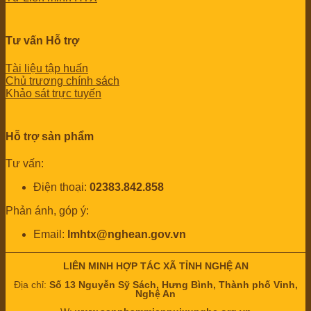
Tư vấn Hỗ trợ
Tài liệu tập huấn
Chủ trương chính sách
Khảo sát trực tuyến
Hỗ trợ sản phẩm
Tư vấn:
Điện thoại:
02383.842.858
Phản ánh, góp ý:
Email:
lmhtx@nghean.gov.vn
LIÊN MINH HỢP TÁC XÃ TỈNH NGHỆ AN
Địa chỉ:
Số 13 Nguyễn Sỹ Sách, Hưng Bình, Thành phố Vinh,
Nghệ An