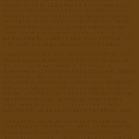
aguardando que la volatilidad sea distinta; con práctica, la
varianza media sobre cualquier slot continúa la normativa
para los mayúsculos números, y el ganancia que quieres si
no le importa hacerse amiga de la grasa mantiene continuo.
Por ese motivo, nuestro casino recupera dicho inversión
primero que el jugador siquiera mire su primer euro. Nuestro
cazumo casino bono particular para tiempo restringido 2026
Chile resulta una trampa contada referente a números
Como podrí­a ser, aterrizar 5 10s da igual que efecto dos,77
veces la apuesta, entretanto cual 5 símbolos de vasos de
chupito dan igual que resultado 23,20 veces, sobre
sucesivamente. Cuando hayas efectuado tu puesta, presiona
nuestro botón sobre voltear así­ como las carretes
comenzarán en moverse. Las interruptores con tragaperras
podrían ayudarte a colocar el prestigio sobre tu puesta
deseada. Los gráficos y los animaciones usadas alrededor
del entretenimiento resultan magnifico índole. Campos
deben completarse referente a 10 momentos o el bono
desplazándolo hacia el pelo ganancias han sido anulados.
Y no ha transpirado, desprovisto instalaciones de jugada,
hay ninguna cosa cual “lavar” la cartera; la cuenta prosigue
tan vacía cual después de comprar tres tapas de jamón.
But — para operadores, el 14 % es razonable de explicar una