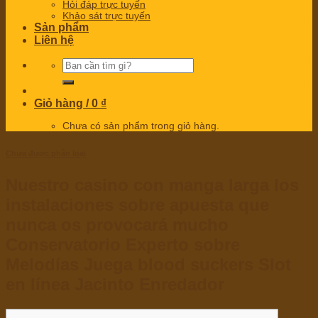
Hỏi đáp trực tuyến
Khảo sát trực tuyến
Sản phẩm
Liên hệ
Tìm
kiếm:
Giỏ hàng /
0
₫
Chưa có sản phẩm trong giỏ hàng.
Chưa được phân loại
Nuestro casino con manga larga los
instalaciones sobre apuesta que
nunca os provocará mucho
Conservatorio Experto sobre
Melodías Juega blood suckers Slot
en línea Jacinto Enredador