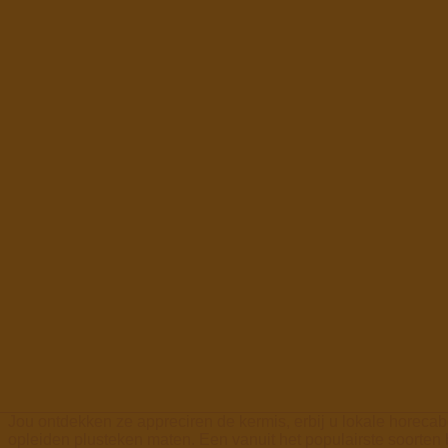
Jou ontdekken ze appreciren de kermis, erbij u lokale horecabe
opleiden plusteken maten. Een vanuit het populairste soorte