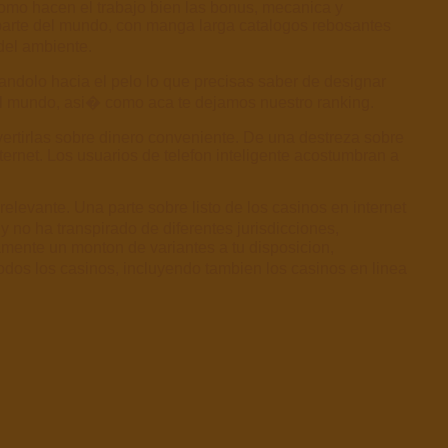
mo hacen el trabajo bien las bonus, mecanica y
r parte del mundo, con manga larga catalogos rebosantes
 del ambiente.
andolo hacia el pelo lo que precisas saber de designar
del mundo, asi� como aca te dejamos nuestro ranking.
vertirlas sobre dinero conveniente. De una destreza sobre
ternet. Los usuarios de telefon inteligente acostumbran a
levante. Una parte sobre listo de los casinos en internet
no ha transpirado de diferentes jurisdicciones,
mente un monton de variantes a tu disposicion,
dos los casinos, incluyendo tambien los casinos en linea