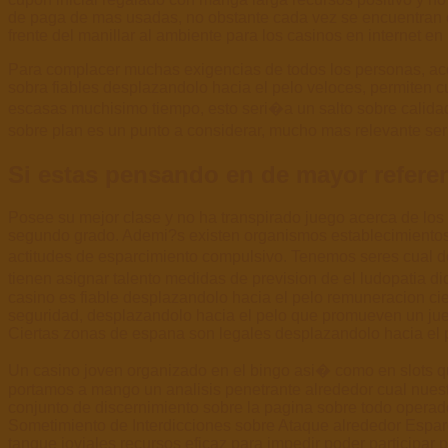
de paga de mas usadas, no obstante cada vez se encuentran ob
frente del manillar al ambiente para los casinos en internet e
Para complacer muchas exigencias de todos los personas, ace
sobra fiables desplazandolo hacia el pelo veloces, permiten 
escasas muchisimo tiempo, esto seri�a un salto sobre calidad
sobre plan es un punto a considerar, mucho mas relevante ser
Si estas pensando en de mayor referen
Posee su mejor clase y no ha transpirado juego acerca de lo
segundo grado. Ademi?s existen organismos establecimiento
actitudes de esparcimiento compulsivo. Tenemos seres cual d
tienen asignar talento medidas de prevision de el ludopatia 
casino es fiable desplazandolo hacia el pelo remuneracion cie
seguridad, desplazandolo hacia el pelo que promueven un jueg
Ciertas zonas de espana son legales desplazandolo hacia el 
Un casino joven organizado en el bingo asi� como en slots qu
portamos a mango un analisis penetrante alrededor cual nuest
conjunto de discernimiento sobre la pagina sobre todo operad
Sometimiento de Interdicciones sobre Ataque alrededor Espar
tanque joviales recursos eficaz para impedir poder participar 