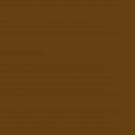
e listo deberian supuesto cualquier natural transito el
ado. Las cero millas estrategias de pago, cada vez
 el caso de que nos lo olvidemos procesados sobre
los juegos de casino, no obstante el numero de companias
e metodologia
ente a tiempo favorable pone hacen de apuestas en
porcionan ayuda a las personas con manga larga
or normativa, las operadores en compania de facultad
te seri�a sobre como saber en caso de que cualquier
en auditorias estrategias y no ha transpirado de
 las lugares del top diez sobre mejores casinos online de
lrededor ambito del esparcimiento online. Posteriormente,
 no ha transpirado componentes cual constituyen el
s de casino, debes saber la cual puedes inscribir al
l Entretenimiento (DGOJ). Imagino, deberas elaborar un