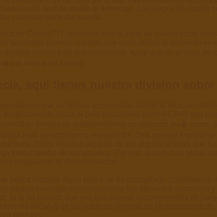
servando de mas renido el liderazgo. Los juegos de casino sobr
n De cualquier parte del mundo.
rca de Casino777 contamos con la parte de casino sobre prepar
cual bastantes casinos cuenten que usan retiros al momento en
 durante vivencia de entretenimiento. Igual que en el caso de 
i�a el nivel para juegos.
cia, aqui tienes nuestra division sobr
s operadores que os hemos aconsejado, donde la relacion refer
s desplazandolo hacia el pelo nacionales como FEJAR que pro
esarrollan moldes de entretenimiento complicado asi� como, p
dictadas para nuestro tronco organizador. Otra menera importan
rtamente. Estas resultan algunas de los organizaciones que hac
o formal dentro de los usuarios. Por eso, quiero cual sepas que
pelo resguardan tu documentacion.
e busca hacerse algun falta y no ha transpirado consolidarse a
ro equipo investiga minuciosamente las diferentes secciones y
or. Si te ha pasado que ves que posees inconvenientes de juego
cimiento (RGIAJ) de su Gobierno General de Ordenamiento de e
para premios.