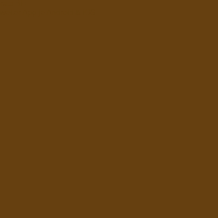
rato Bi+
weiter App je Android & iOS