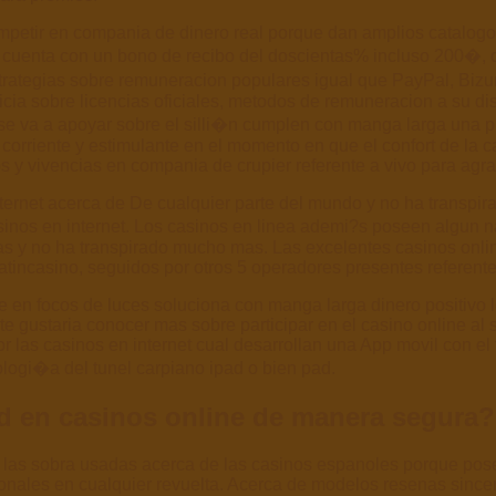
e competir en compania de dinero real porque dan amplios catal
cuenta con un bono de recibo del doscientas% incluso 200�, co
ategias sobre remuneracion populares igual que PayPal, Bizu
ticia sobre licencias oficiales, metodos de remuneracion a su di
se va a apoyar sobre el silli�n cumplen con manga larga una pr
 corriente y estimulante en el momento en que el confort de la c
s y vivencias en compania de crupier referente a vivo para agra
ternet acerca de De cualquier parte del mundo y no ha transpir
asinos en internet. Los casinos en linea ademi?s poseen algun
ivas y no ha transpirado mucho mas. Las excelentes casinos onli
tincasino, seguidos por otros 5 operadores presentes referente 
se en focos de luces soluciona con manga larga dinero positivo 
e gustaria conocer mas sobre participar en el casino online al 
s casinos en internet cual desarrollan una App movil con el fin
logi�a del tunel carpiano ipad o bien pad.
ad en casinos online de manera segura?
e las sobra usadas acerca de las casinos espanoles porque p
onales en cualquier revuelta. Acerca de modelos resenas sincera