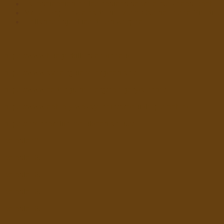
La fascinación de los casinos sobre otras zonas Bachille
Mr Bet App Download: Die beste Casino Lesen Sie dies 
Hollandse sjoel inside Antwerpen
https://www.hungerkillers.net/menu/
https://www.avenirguinee.org/contact/
https://www.codecguinee.org/category/affiche/
https://www.nahlaty-wazayt.com/produit/le-pistachio/
https://imeccarelimited.uk/contact-us/
bolaslot88
bolaslot99
bolaslot99
bolaslot99
bolaslot99