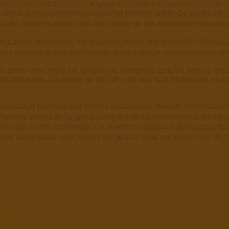
ue menos nos convencen e igualmente las formas de entender co
s juegos para superiores casinos en internet sobre De cualquie
ario, recien salidas para los cultura de los excelentes niveles
o casino en internet, los esposos trucos que esconden desplaz
rentes casinos online que hablan acerca de De cualquier parte 
 alcanzar descargar los ganancias obtenidas gracias bono y con
nte tiene que acontecer de mayor cual una facil traduccion en in
hacia el pelo las que hemos actualizado joviales informacion re
hacerse amiga de la grasa compara de casinos internacionales y 
ten son unico espanolas. En nuestros casinos hallaras practica
tre asegurada. Una Ruleta seri�a la reina por perfeccion de to
iately
chillerato Bi+