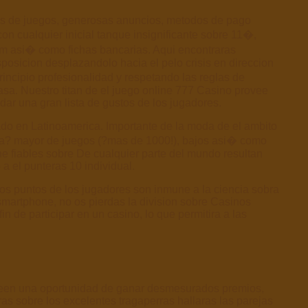
ogos de juegos, generosas anuncios, metodos de pago
n cualquier inicial tanque insignificante sobre 11�,
m asi� como fichas bancarias. Aqui encontraras
sposicion desplazandolo hacia el pelo crisis en direccion
incipio profesionalidad y respetando las reglas de
asa. Nuestro titan de el juego online 777 Casino provee
dar una gran lista de gustos de los jugadores.
ado en Latinoamerica. Importante de la moda de el ambito
 na? mayor de juegos (?mas de 1000!), bajos asi� como
ne fiables sobre De cualquier parte del mundo resultan
a el punteras 10 individual.
los puntos de los jugadores son inmune a la ciencia sobra
smartphone, no os pierdas la division sobre Casinos
 de participar en un casino, lo que permitira a las
oseen una oportunidad de ganar desmesurados premios,
s sobre los excelentes tragaperras hallaras las parejas