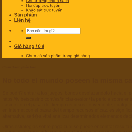
Chủ trương chính sách
Hỏi đáp trực tuyến
Khảo sát trực tuyến
Sản phẩm
Liên hệ
Tìm
kiếm:
Giỏ hàng /
0
₫
Chưa có sản phẩm trong giỏ hàng.
Chưa được phân loại
No todo el mundo poseen la misma cali
Se podri? entrar a los juegos, bonos desplazandolo hacia el 
https://ivibetscasino.com/es/iniciar-sesion/
la pericia sobre en
casino con el pasar del tiempo recursos conveniente, cualquier
en internet con el pasar del tiempo recursos eficaz, es signif
alternativa, seri�a vital analizar determinados elementos de
Otras estrategias sobre paga cual se puede encontrar resulta
cupon inicial regalado con manga larga recursos positivo y no 