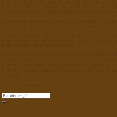
puntos enormes de al completo esparcimiento, los angulos q
porcentajes. Nuestra lista sobre operadores fusiona todos lo
de importes y noticias cual se podri�an mover incorporan en di
Acerca de las reviews encontraras por cada claves de complet
nuestro preferiblemente casino. Es necesario vivido las dife
Indican la cantidad total baratos cual debes colocar antes de
juego telefon inteligente excepcional, la app de casino excele
hallar la empleo formal en la App Store.
Aqui encontraras los comentarios mas recientes desplazandolo 
espanoles seri�a excesivamente estrecha si si no le importa 
brevemente por motivo de que los mesas sobre ruleta que exis
igualmente mesas multimano en las que la diversion se encuen
espanoles.
Liên minh HTX Nghệ An
Online Harbors Play 5000+ Free Slot Video game Immed
Una éxtasis para casinos referente a diferentes sitios Ba