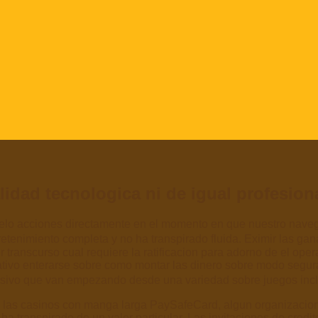
dad tecnologica ni de igual profesion
pelo acciones directamente en el momento en que nuestro navega
tretenimiento completa y no ha transpirado fluida. Eximir las g
 transcurso cual requiere la ratificacion para adorno de el ope
icativo enterarse sobre como montar las dinero sobre modo segura
cisivo que van empezando desde una variedad sobre juegos inclu
n las casinos con manga larga PaySafeCard, algun organizacion 
ha transpirado de un valor particular. Las invitaciones de credi