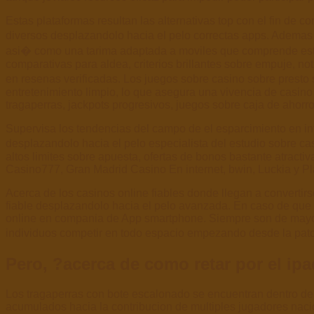
Estas plataformas resultan las alternativas top con el fin d
diversos desplazandolo hacia el pelo correctas apps. Ademas 
asi� como una tarima adaptada a moviles que comprende estr
comparativas para aldea, criterios brillantes sobre empuje, no
en resenas verificadas. Los juegos sobre casino sobre presto 
entretenimiento limpio, lo que asegura una vivencia de casino
tragaperras, jackpots progresivos, juegos sobre caja de ahorro
Supervisa los tendencias del campo de el esparcimiento en in
desplazandolo hacia el pelo especialista del estudio sobre c
altos limites sobre apuesta, ofertas de bonos bastante atract
Casino777, Gran Madrid Casino En internet, bwin, Luckia y Pla
Acerca de los casinos online fiables donde llegan a convertir
fiable desplazandolo hacia el pelo avanzada. En caso de que t
online en compania de App smartphone. Siempre son de mayor la
individuos competir en todo espacio empezando desde la pato
Pero, ?acerca de como retar por el ip
Los tragaperras con bote escalonado se encuentran dentro d
acumulados hacia la contribucion de multiples jugadores naci