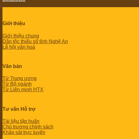
Giới thiệu
Giới thiệu chung
Dân tộc thiểu số tỉnh Nghệ An
Lễ hội văn hoá
Văn bản
Từ Trung ương
Từ Bộ ngành
Từ Liên minh HTX
Tư vấn Hỗ trợ
Tài liệu tập huấn
Chủ trương chính sách
Khảo sát trực tuyến