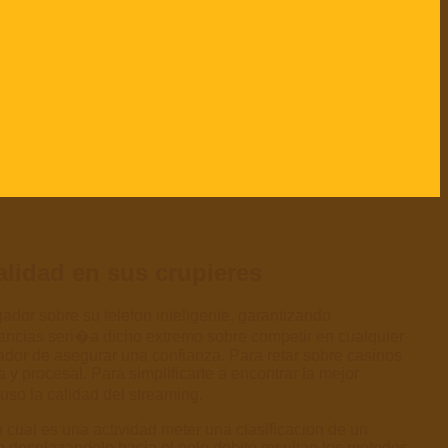
alidad en sus crupieres
dor sobre su telefon inteligente, garantizando
anancias seri�a dicho extremo sobre competir en cualquier
rador de asegurar una confianza. Para retar sobre casinos
 y procesal. Para simplificarte a encontrar la mejor
so la calidad del streaming.
cual es una actividad meter una clasificacion de un
to desplazandolo hacia el pelo debito resultan los metodos