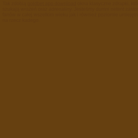
Tak zdobią
goldbet app download
okna klasyczne zdrapki, któr
szukają wrażeń oraz adrenaliny. Jesteśmy dumni netent za
fanów w całej wszelkim wieku jak i również poziomie umiejętn
na rzecz kadego.