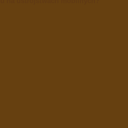
szu na ustrojstwach mobilnych?