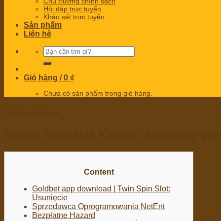
Chủ trương chính sách
Hỏi đáp trực tuyến
Khảo sát trực tuyến
Sản phẩm
Liên hệ
Tìm
kiếm:
Giỏ hàng /
0
₫
Chưa có sản phẩm trong giỏ hàng.
Chưa được phân loại
Netent Aplikacja Kasyna Automaty gol
Content
Goldbet app download | Twin Spin Slot:
Usunięcie
Sprzedawca Oprogramowania NetEnt
Bezpłatne Hazard