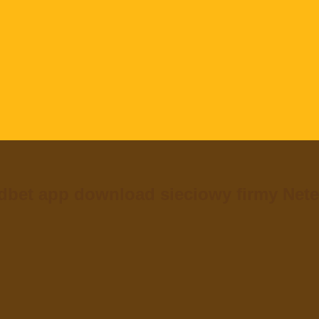
dbet app download sieciowy firmy Nete