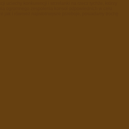
i uciechy konkurencji i strzelanki na rzecz tychże, którzy
nia ogromnego zespolenia konsol odpowiednich w celu
 jak i również najistotniejsze przeboje, posiadamy trochę