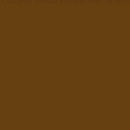
Lub przy Vavada potrafię mieć na afi