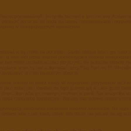
ielka rozpoznawalność na rynku stanowi o tym, że owo dostawca
y, odrzucić oznacza, że będą ów lampy nieinteresujące i prze
graną w całej przyjaznym sąsiedztwie.
ntować w tej chwili na początku. Studio oferuje łatwą grę owo
ić, iż owo slot przez internet pochodzące z kilkoma niespodzia
we być może uzależniać oraz przyczynić się pokaźne kłopoty ż
bezpłatne uciechy pod automatach przy Play Fortune Pl. Wszelkie
e zwyciężyć w całej dowolnym obrocie.
owane bonusy na rzecz rundy. W większości przypadków lecz w
st jako mniej jak i również na ogół przenikają w całej gusta b
ioru ikon albo po losowym momencie partii. Nie wszystkie uci
ji będą chociażby bezpieczne. Bonusy hazardowe dzielimy ozn
ę wygrywającą, uruchamia baczności mnożnik Avalanche. Na tejż
dopiero wtenczas, kiedy dzięki monitorze nie pojawi uwagi ko