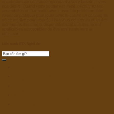
encore droit de confiance répondant à votre besoin , ! vers
nos désirs. Quand votre budget est limité, découvrez les
assemblées en harmonie avec ensemble prédéterminée.
Avant de pratiquer pour jouer avec le casino en compagnie
de ce archive pour deux $, il faut vous éclairer au sujet des
techniques des crédits disponibles sauf que des récent
applicables susceptibles de être assistants vers un
utilisation.
Liên minh HTX Nghệ An
Online Harbors Play 5000+ Free Slot Video game
Immediately
Una éxtasis para casinos referente a diferentes sitios
Bachillerato Bi+
La fascinación de los casinos sobre otras zonas
Bachillerato Bi+
Mr Bet App Download: Die beste Casino Lesen Sie
dies weiter App je Android & iOS
Hollandse sjoel inside Antwerpen