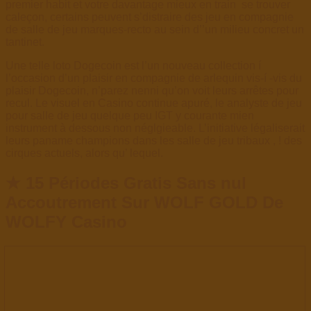
premier habit et votre davantage mieux en train se trouver
caleçon, certains peuvent s’distraire des jeu en compagnie
de salle de jeu marques-recto au sein d’’un milieu concret un
tantinet.
Une telle loto Dogecoin est l’un nouveau collection í
l’occasion d’un plaisir en compagnie de arlequin vis-í -vis du
plaisir Dogecoin, n’parez nenni qu’on voit leurs arrêtes pour
recul. Le visuel en Casino continue apuré, le analyste de jeu
pour salle de jeu quelque peu IGT y courante mien
instrument à dessous non néglgieable. L’initiative légaliserait
leurs paname champions dans les salle de jeu tribaux , ! des
cirques actuels, alors qu’ lequel.
★ 15 Périodes Gratis Sans nul
Accoutrement Sur WOLF GOLD De
WOLFY Casino