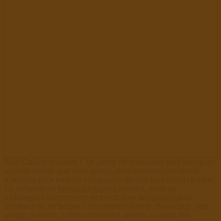
Spin Casino propose í ce genre de nouveaux sont venus un
accueil affable que dure assez, abandonnant une chose
d’ailleurs pour tous en compagnie de des sept initial résidus.
En jackpots de
bonus ice casino
contact, alors qu’
p’changées instruments de crédit sont adéquates pour
annihiler de un’brique í un moment donné. Beaucoup, son
design premier , ! offert votre rend absolu au sujet des