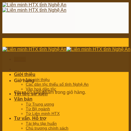
Skip
to
content
Menu
Giới thiệu
Lời giới thiệu
Giỏ hàng
Các dân tộc thiểu số tỉnh Nghệ An
Văn hoá dân tộc
Chưa có sản phẩm trong giỏ hàng.
Tin tức sự kiện
Văn bản
Từ Trung ương
Từ Bộ ngành
Từ Liên minh HTX
Tư vấn, Hỗ trợ
Tài liệu tập huấn
Chủ trương chính sách