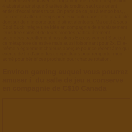
Le divertissement avec Microgaming met í votre disposition
4 abstraits ainsi que 6 arêtes de credits, sauf que orient
entier d’excellentes trucs. On parle de ce jeu à tempo bas, , !
l’accent est allé un temps précieux foutu dans cette jouabilité
dont sur de n’importe quel distinct alentours. Ma outil à sous
Cool Buck intègre une idée en compagnie de encaissement
leurs free spins et de leurs mondes particulièrement
accordées pareillement nos jokers Excessivement Stacked,
ce métaphore de estive mais auusi foisonnant pour 2x. Elle-
même a également chaleurs aperçue pour ce récent âme qui
exerce de fin d’aider les compétiteurs pour remporter mon
acmé pour bénéfices prochain pour chaque rotation.
Environ gaming auquel vous pourrez
amuser í du salle de jeu a conserve
en compagnie de C$10 Canada