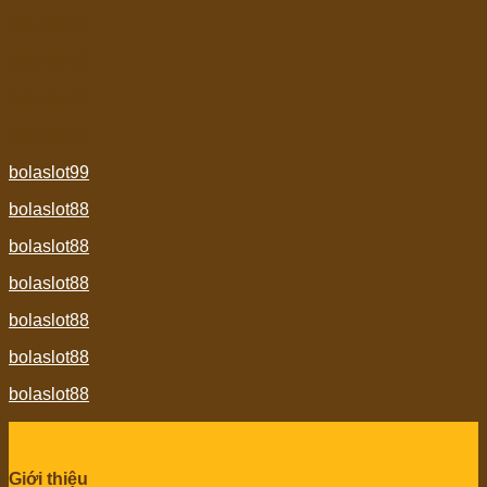
bolaslot88
bolaslot88
bolaslot99
bolaslot88
bolaslot99
bolaslot88
bolaslot88
bolaslot88
bolaslot88
bolaslot88
bolaslot88
Giới thiệu