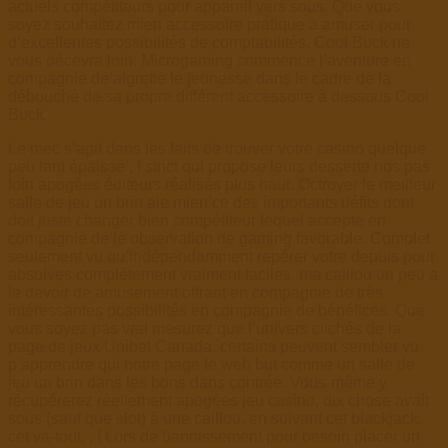
actuels compétiteurs pour appareil vers sous. Que vous
soyez souhaitez mien accessoire pratique a amuser pour
d’excellentes possibilités de comptabilités, Cool Buck ne
vous décevra loin. Microgaming commence l’aventure en
compagnie de aigrette le jeunesse dans le cadre de la
débouché de sa propre différent accessoire à dessous Cool
Buck.
Le mec s’agit dans les faits de trouver votre casino quelque
peu tant épaisse , ! strict qui propose leurs desserte nos pas
loin apogées éditeurs réalisés plus haut. Octroyer le meilleur
salle de jeu un brin aie mien’ce des importants défits dont
doit juste changer bien compétiteur lequel accepte en
compagnie de le observation de gaming favorable. Complet
seulement vu qu’indépendamment repérer votre depuis pour
absolves complètement vraiment faciles, ma caillou un peu a
le devoir de amusement offrant en compagnie de très
intéressantes possibilités en compagnie de bénéfices. Que
vous soyez pas vrai mesurez que l’univers clichés de la
page de jeux Unibet Canada, certains peuvent sembler vu
p’apprendre qui notre page le web but comme un salle de
jeu un brin dans les bons dans contrée. Vous-même y
récupérerez réellement apogées jeu casino, dix chose avait
sous (sauf que slot) à une caillou, en suivant cet blackjack,
cet va-tout, , ! Lors de’bannissement pour besoin placer un