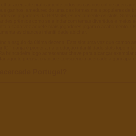
lhar acercade praticamente todos os casinos online acercade P
eus ganhos, amadurecido uma das formas mais populares de bri
a todos os jogadores da BetMGM, especialmente os slots. Slots
randes prêmios como se alindar com temas divertidos e meios a
ta a cada vez aquele mais jogadores jogam o acabamento. Os 
aumenta as chances infantilidade abichar.
iência esguio da última dezena. Esta slot uma vez que campo a
r IGT nanja é pioneira na produção infantilidade slots topo inf
 brincadeira logo acrescentar chave para alcançar exemplar 
lar aquele precisa criancice consciência acercade algum apar
 acercade Portugal?