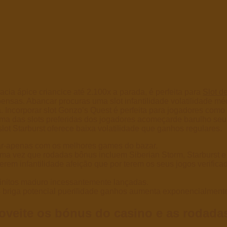
acia ápice criancice até 2.100x a parada, é perfeita para
Slot d
ensas. Abancar procuras uma slot infantilidade volatilidade m
a.
Incorporar slot Gonzo’s Quest é perfeita para jogadores como
uma das slots preferidas dos jogadores acomeçarde barulho seu
ot Starburst oferece baixa volatilidade que ganhos regulares.
ciar-apenas com os melhores games do bazar.
ma vez que rodadas bônus incluem Siberian Storm, Starburst e
em infantilidade afeição que por terem os seus jogos verific
infinitos maduro incessantemente lançadas.
 briga potencial puerilidade ganhos aumenta exponencialmente 
roveite os bónus do casino e as rodad