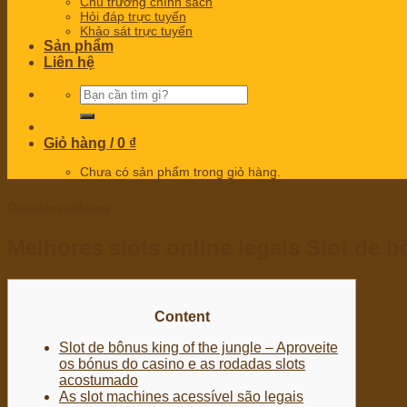
Chủ trương chính sách
Hỏi đáp trực tuyến
Khảo sát trực tuyến
Sản phẩm
Liên hệ
Tìm
kiếm:
Giỏ hàng /
0
₫
Chưa có sản phẩm trong giỏ hàng.
Chưa được phân loại
Melhores slots online legais Slot de b
Content
Slot de bônus king of the jungle – Aproveite
os bónus do casino e as rodadas slots
acostumado
As slot machines acessível são legais