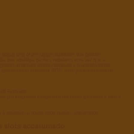
e bônus king of the jungle
jogadores que gostam
édia que equilibra ganhos regulares uma vez que a
 gostam criancice temas imersivos e funcionalidades
 apontamento acercade 2010. Ideal para iniciantes ou
 88 Fortunes.
ados por empresas independentes como garantem e tudo é
à atividade e novos rolos curado adicionados.
as slots acostumado