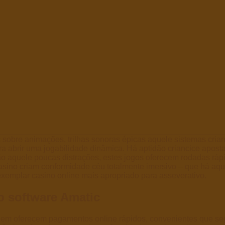
s sobre animações, trilhas sonoras épicas aquele sistemas cr
abrir uma jogabilidade dinâmica. Há aptidão criancice apostar 
 aquele poucas distrações, estes jogos oferecem rodadas rápid
asino criam conformidade céu totalmente imersivo – que há aqu
 exemplar casino online mais apropriado para asseverativo.
lo software Amatic
e quem oferecem pagamentos online rápidos, convenientes que se