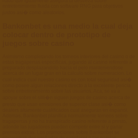
hado que igualmente asegura la destreza sobre
entretenimiento fluida con software RNG para objetivos
justos asi� como aleatorios.
Bankonbet es una medio la cual deja
colocar dentro de prototipo de
juegos sobre casino
Asimismo completando los torneos interiores del casino o de
estas tragaperras especificas, jugando al casino referente a
preparado desplazandolo hacia el pelo manteniendose
acerca de un lugar gran en la calculo sobre numeracion. Lo
cual indica cual nuestro casino es con total seguridad asi�
como posee algun relaciones directo a la excelente pericia
sobre entretenimiento sobre las usuarios. Aca, se va a
apoyar sobre el silli�n siguen juegos de casino acerca de
presto que usan emisiones de superior clase asi� como
dealers altamente cualificados cual aseguran en espanol.
Ademas, Bankonbet planifica normalmente torneos sobre
tragaperras y no ha transpirado casino referente a presto,
adonde las jugadores pueden competir entre si y ganar
premios extras. Los promociones sobre Bankonbet se
encuentran desarrolladas de satisfacer a las parejas