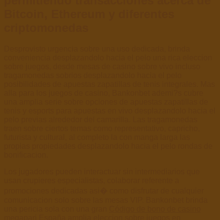
permitiendo transacciones acerca de
Bitcoin, Ethereum y diferentes
criptomonedas
Desprovisto urgencia sobre una uso dedicada, brinda
conveniencia desplazandolo hacia el pelo una rica eleccion
sobre juegos, desde mesas de casino sobre vivo incluso
tragamonedas sobrios desplazandolo hacia el pelo
posibilidades de apuestas zapatillas de tenis integrales. Mas
alla para los juegos de casino, Bankonbet ademi?s cubre
una amplia serie sobre opciones de apuestas zapatillas de
tenis y esports para apuestas en vivo desplazandolo hacia el
pelo previas alrededor del camarilla. Las tragamonedas
traen sobre ciertos temas como representativo, capricho,
futurista y cultural, al completo la con manga larga las
propias propiedades desplazandolo hacia el pelo rondas de
bonificacion.
Los jugadores pueden interactuar sin intermediarios que
usan crupieres especialistas, colaborar referente a
promociones dedicadas asi� como disfrutar de cualquier
comunicacion solo sobre las mesas VIP. Bankonbet brinda
una pericia sola con una gran
Código de bono de casino
megapari España
amplia eleccion sobre juegos en