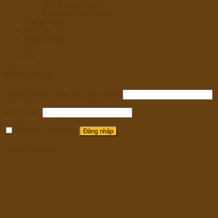
Hỏi đáp trực tuyến
Khảo sát trực tuyến
Sản phẩm
Liên hệ
Đăng nhập
EN
VN
Đăng nhập
Tên tài khoản hoặc địa chỉ email
*
Mật khẩu
*
Ghi nhớ mật khẩu
Đăng nhập
Quên mật khẩu?