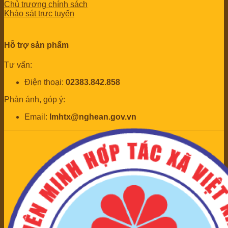
Chủ trương chính sách
Khảo sát trực tuyến
Hỗ trợ sản phẩm
Tư vấn:
Điện thoại:
02383.842.858
Phản ánh, góp ý:
Email:
lmhtx@nghean.gov.vn