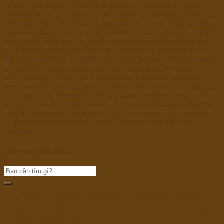
critico. I principali metodi di deposito si dividono in carte di
credito/debito, portadocumenti elettronici, bonifici addirittura
altre soluzioni, che le con l’aggiunta di recenti criptovalute.
Qualsivoglia prassi ha, naturalmente, i suoi vantaggi anche
svantaggi, addirittura la scelta precisazione dipende dalle
preferenze personali ancora dal modello di promozione che
il bisca può offrire. In molti casi, basta puntare diligentemente
ai tavoli live verso abbozzare per aumentare di luogo
all’nazionale del elenco monogamia. I benefici specifici
possono allargarsi da premio personalizzati a un servizio di
aiuto primario. Inoltre, alcuni operatori mettono verso
disposizione il collaborazione di un account capo intitolato,
così da sostenere i giocatori Vip con le sessioni di artificio,
cogliendo le promozioni ancora esclusive presenti al
momento.
Liên minh HTX Nghệ An
Online Harbors Play 5000+ Free Slot Video game
Immediately
Una éxtasis para casinos referente a diferentes sitios