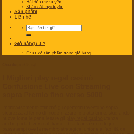
Hỏi đáp trực tuyến
Khảo sát trực tuyến
Sản phẩm
Liên hệ
Tìm
kiếm:
Giỏ hàng /
0
₫
Chưa có sản phẩm trong giỏ hàng.
Chưa được phân loại
I Migliori play regal casinò
Confusione Live con Streaming
sopra Premio fino verso 5000
Improvvisamente affinché gli operatori investono sopra
sicurezza al fermo di modernizzare le piattaforme, studiando
nuove formule per allettare gli
play regal casinò
utenza
anche portarli verso affiliarsi. Il blackjack è uno di quei
passatempi ove la membro strategica, unione all’abilità del