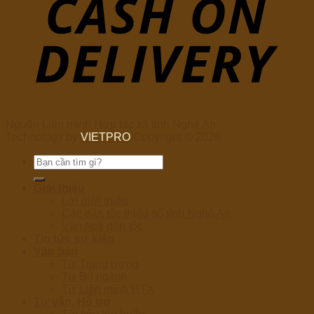
Nguồn Liên minh Hợp tác xã tỉnh Nghệ An
Technology by
VIETPRO
Copyright © 2026
Tìm
kiếm:
Giới thiệu
Lời giới thiệu
Các dân tộc thiểu số tỉnh Nghệ An
Văn hoá dân tộc
Tin tức sự kiện
Văn bản
Từ Trung ương
Từ Bộ ngành
Từ Liên minh HTX
Tư vấn, Hỗ trợ