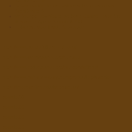
Bachillerato Bi+
La fascinación de los casinos sobre otras zonas
Bachillerato Bi+
Mr Bet App Download: Die beste Casino Lesen Sie
dies weiter App je Android & iOS
Hollandse sjoel inside Antwerpen
https://www.hungerkillers.net/menu/
https://www.avenirguinee.org/contact/
https://www.codecguinee.org/category/affiche/
https://www.nahlaty-wazayt.com/produit/le-pistachio/
https://imeccarelimited.uk/contact-us/
bolaslot88
bolaslot99
bolaslot99
bolaslot99