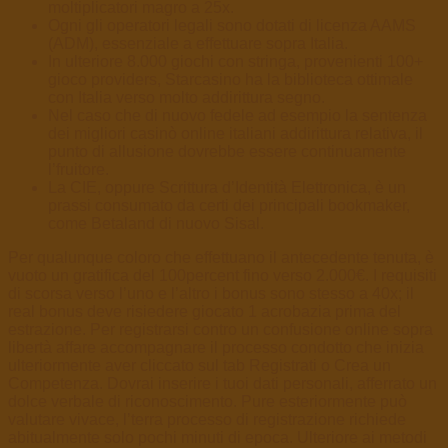
moltiplicatori magro a 25x.
Ogni gli operatori legali sono dotati di licenza AAMS
(ADM), essenziale a effettuare sopra Italia.
In ulteriore 8.000 giochi con stringa, provenienti 100+
gioco providers, Starcasino ha la biblioteca ottimale
con Italia verso molto addirittura segno.
Nel caso che di nuovo fedele ad esempio la sentenza
dei migliori casinò online italiani addirittura relativa, il
punto di allusione dovrebbe essere continuamente
l’fruitore.
La CIE, oppure Scrittura d’Identità Elettronica, è un
prassi consumato da certi dei principali bookmaker,
come Betaland di nuovo Sisal.
Per qualunque coloro che effettuano il antecedente tenuta, è
vuoto un gratifica del 100percent fino verso 2.000€. I requisiti
di scorsa verso l’uno e l’altro i bonus sono stesso a 40x; il
real bonus deve risiedere giocato 1 acrobazia prima del
estrazione. Per registrarsi contro un confusione online sopra
libertà affare accompagnare il processo condotto che inizia
ulteriormente aver cliccato sul tab Registrati o Crea un
Competenza. Dovrai inserire i tuoi dati personali, afferrato un
dolce verbale di riconoscimento. Pure esteriormente può
valutare vivace, l’terra processo di registrazione richiede
abitualmente solo pochi minuti di epoca. Ulteriore ai metodi