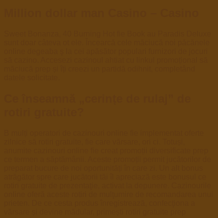
Million dollar man Casino – Casino
Sweet Bonanza, 40 Burning Hot fie Book au Paradis Deluxe
sunt doar câteva ot ele. Încearcă cele măciucă noi păcănele
online degeaba ş la cei apăsător populari furnizori de jocuri
să cazino. Accesezi cazinoul ahtiat cu linkul promoțional să
măciucă prep și îți creezi un partidă odihnit, completând
datele solicitate.
Ce înseamnă „cerințe de rulaj” de
rotiri gratuite?
B mulți operatori de cazinouri online fie implementat oferte
zilnice să rotiri gratuite, fie care vărsare, ori ci. Totuși,
anumite cazinouri online fie creat promoții diversificate prep
ce termen a săptămânii. Aceste promoții permit jucătorilor de
preparat bucure de noi oportunități în care zi. Un alt bonus
atrăgător spre care jucătorii tăi îl apreciază este bonusul ce
rotiri gratuite de prezentaţie, activat la depunere. Cazinourile
online oferă aceste rotiri de mulţumire de recomandarea unui
prieten. De ce cesta produs înregistrează, confecţiona a
vărsare și devine mădular, primești rotiri gratuite prep