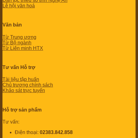
Dân tộc thiểu số tỉnh Nghệ An
Lễ hội văn hoá
Văn bản
Từ Trung ương
Từ Bộ ngành
Từ Liên minh HTX
Tư vấn Hỗ trợ
Tài liệu tập huấn
Chủ trương chính sách
Khảo sát trực tuyến
Hỗ trợ sản phẩm
Tư vấn:
Điện thoại:
02383.842.858