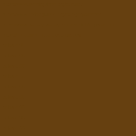
https://www.avenirguinee.org/contact/
https://www.codecguinee.org/category/affiche/
https://www.nahlaty-wazayt.com/produit/le-pistachio/
https://imeccarelimited.uk/contact-us/
bolaslot88
bolaslot99
bolaslot99
bolaslot99
bolaslot99
bolaslot99
bolaslot88
bolaslot88
bolaslot88