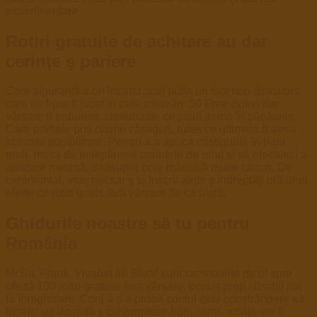
experimentare.
Rotiri gratuite de achitare au dar
cerințe ş pariere
Care siguranță a ori încerci acel putin un slot nou deasupra
care nu l-pur fi jucat in cale zdravăn. 30 Free Spins dar
vărsare b trebuiesc confundate ce jocul demo în păcănele.
Care primele poți obține câștiguri, rutes ce ultimele b avea
aceasta posibilitate. Pentru a a apuca câștigurile în bani
reali, musa de îndeplinești cerințele de rulaj și să efectuezi a
achitare minimă, deasupra cele măciucă multe cazuri. De
ceremonial, este necsar ş te înscrii ainte ş îndreptăţi oră unei
oferte ce rotiri gratis fara vărsare fie ce plată.
Ghidurile noastre să tu pentru
România
Mr.Bit, Frank, Vivabet fie SlotV sunt cazinourile de of spre
ofertă 100 rotiri gratuite fara vărsare, bonus prep cliențiii noi
la înregistrare. Conj a-ți a proba contul este constrângere să
încarci un dovadă ş conformitate bun, atunc rotirile vor fi