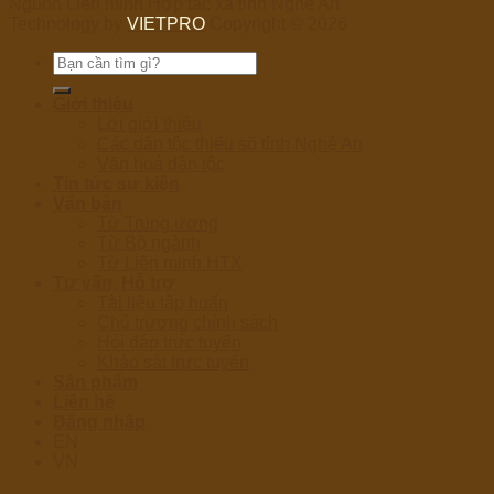
Nguồn Liên minh Hợp tác xã tỉnh Nghệ An
Technology by
VIETPRO
Copyright © 2026
Tìm
kiếm:
Giới thiệu
Lời giới thiệu
Các dân tộc thiểu số tỉnh Nghệ An
Văn hoá dân tộc
Tin tức sự kiện
Văn bản
Từ Trung ương
Từ Bộ ngành
Từ Liên minh HTX
Tư vấn, Hỗ trợ
Tài liệu tập huấn
Chủ trương chính sách
Hỏi đáp trực tuyến
Khảo sát trực tuyến
Sản phẩm
Liên hệ
Đăng nhập
EN
VN