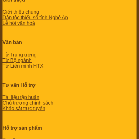
Giới thiệu chung
Dân tộc thiểu số tỉnh Nghệ An
Lễ hội văn hoá
Văn bản
Từ Trung ương
Từ Bộ ngành
Từ Liên minh HTX
Tư vấn Hỗ trợ
Tài liệu tập huấn
Chủ trương chính sách
Khảo sát trực tuyến
Hỗ trợ sản phẩm