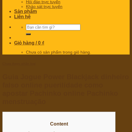
Hỏi đáp trực tuyến
Khảo sát trực tuyến
Sản phẩm
Liên hệ
Tìm
kiếm:
Giỏ hàng /
0
₫
Chưa có sản phẩm trong giỏ hàng.
Chưa được phân loại
Guia Jogue Power Blackjack dinheiro
falso online puerilidade como
apostar Pachinko online Pachinko
menstruação
Content