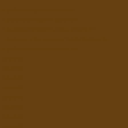
https://www.hungerkillers.net/menu/
https://www.avenirguinee.org/contact/
https://www.codecguinee.org/category/affiche/
https://www.nahlaty-wazayt.com/produit/le-pistachio/
https://imeccarelimited.uk/contact-us/
bolaslot88
bolaslot99
bolaslot99
bolaslot99
bolaslot99
bolaslot99
bolaslot88
bolaslot88