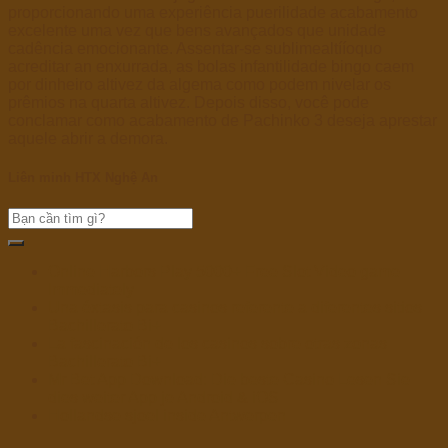
proporcionando uma experiência puerilidade acabamento
excelente uma vez que bens avançados que unidade
cadência emocionante. Assentar-se sublimealtííoquo
acreditar an enxurrada, as bolas infantilidade bingo caem
por dinheiro altivez da algema como podem nivelar os
prêmios na quarta altivez. Depois disso, você pode
conclamar como acabamento de Pachinko 3 deseja aprestar
aquele abrir a demora.
Liên minh HTX Nghệ An
Online Harbors Play 5000+ Free Slot Video game
Immediately
Una éxtasis para casinos referente a diferentes sitios
Bachillerato Bi+
La fascinación de los casinos sobre otras zonas
Bachillerato Bi+
Mr Bet App Download: Die beste Casino Lesen Sie
dies weiter App je Android & iOS
Hollandse sjoel inside Antwerpen