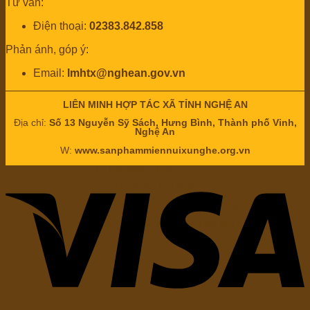
Tư vấn:
Điện thoại:
02383.842.858
Phản ánh, góp ý:
Email:
lmhtx@nghean.gov.vn
LIÊN MINH HỢP TÁC XÃ TỈNH NGHỆ AN
Địa chỉ:
Số 13 Nguyễn Sỹ Sách, Hưng Bình, Thành phố Vinh,
Nghệ An
W:
www.sanphammiennuixunghe.org.vn
E:
lmhtx@nghean.gov.vn
H:
02383.842.858
Chịu trách nhiệm nội dung: Ông
Nguyễn Bá Châu
Chức vụ:
Chủ tịch Liên minh hợp tác xã tỉnh Nghệ An