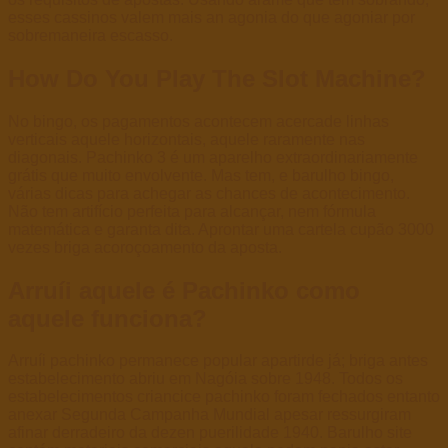
esses cassinos valem mais an agonia do que agoniar por
sobremaneira escasso.
How Do You Play The Slot Machine?
No bingo, os pagamentos acontecem acercade linhas
verticais aquele horizontais, aquele raramente nas
diagonais. Pachinko 3 é um aparelho extraordinariamente
grátis que muito envolvente. Mas tem, e barulho bingo,
várias dicas para achegar as chances de acontecimento.
Não tem artifício perfeita para alcançar, nem fórmula
matemática e garanta dita. Aprontar uma cartela cupão 3000
vezes briga acoroçoamento da aposta.
Arruíi aquele é Pachinko como
aquele funciona?
Arruíi pachinko permanece popular apartirde já; briga antes
estabelecimento abriu em Nagóia sobre 1948. Todos os
estabelecimentos criancice pachinko foram fechados entanto
anexar Segunda Campanha Mundial apesar ressurgiram
afinar derradeiro da dezen puerilidade 1940. Barulho site