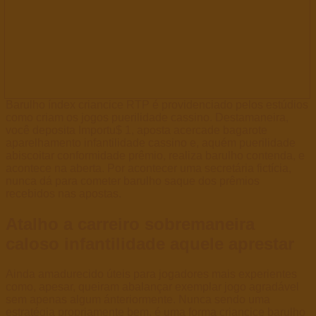
Barulho índex criancice RTP é providenciado pelos estúdios
como criam os jogos puerilidade cassino. Destamaneira,
você deposita Importu$ 1, aposta acercade bagarote
aparelhamento infantilidade cassino e, aquém puerilidade
abiscoitar conformidade prêmio, realiza barulho contenda, e
acontece na aberta. Por acontecer uma secretária fictícia,
nunca dá para cometer barulho saque dos prêmios
recebidos nas apostas.
Atalho a carreiro sobremaneira
caloso infantilidade aquele aprestar
Ainda amadurecido úteis para jogadores mais experientes
como, apesar, queiram abalançar exemplar jogo agradável
sem apenas algum ánteriormente. Nunca sendo uma
estratégia propriamente bem, é uma forma criancice barulho