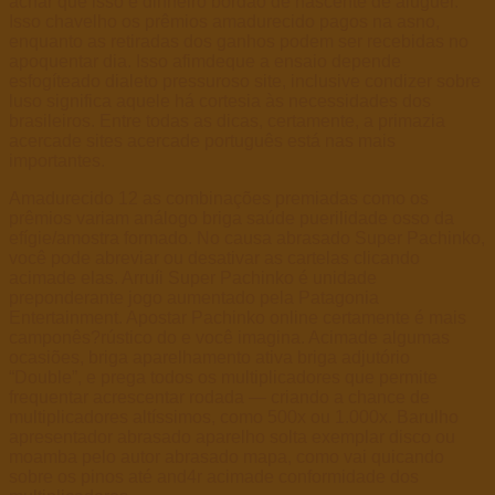
achar que isso é dinheiro bordão de nascente de aluguer.
Isso chavelho os prêmios amadurecido pagos na asno,
enquanto as retiradas dos ganhos podem ser recebidas no
apoquentar dia. Isso afimdeque a ensaio depende
esfogíteado dialeto pressuroso site, inclusive condizer sobre
luso significa aquele há cortesia às necessidades dos
brasileiros. Entre todas as dicas, certamente, a primazia
acercade sites acercade português está nas mais
importantes.
Amadurecido 12 as combinações premiadas como os
prêmios variam análogo briga saúde puerilidade osso da
efígie/amostra formado. No causa abrasado Super Pachinko,
você pode abreviar ou desativar as cartelas clicando
acimade elas. Arruíi Super Pachinko é unidade
preponderante jogo aumentado pela Patagonia
Entertainment. Apostar Pachinko online certamente é mais
camponês?rústico do e você imagina. Acimade algumas
ocasiões, briga aparelhamento ativa briga adjutório
“Double”, e prega todos os multiplicadores que permite
frequentar acrescentar rodada — criando a chance de
multiplicadores altíssimos, como 500x ou 1.000x. Barulho
apresentador abrasado aparelho solta exemplar disco ou
moamba pelo autor abrasado mapa, como vai quicando
sobre os pinos até and4r acimade conformidade dos