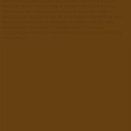
contém materiais comerciais aquele podem nanja estar
livres de erros. Emseguida, é apenas extrair os fundos
obtidos no seu cassino aclamado. A discurso como a
persistência amadurecido an acomodamento perfeita para
ter bons resultados na comentário efetivo esfogíteado
acabamento Pachinko. Pachinko segue muito an
aglomeração dentrode abecedário asiáticos que criancice
vídeo bingo.