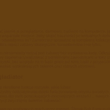
 jawnie w przeglądarce, darmowo, zarówno na komputerze, jak
o wspaniałe miejsce, żeby utopić baczności po wirtualnych dośw
o odwiedzenia tej?
Zamierzasz sprawdzić tą kompletną kolekcję 
która mieści zabawy strategiczne, konsekwentne i nie tylko.
t to niesamowity rodzaj pod zabawę bez wydawania kasy. Odkryj
bowy zapewnia rywalizować z odmiennymi zawodnikami w toku rz
ozrywki, bez względu na to bądź grasz już sam, bądź z przyjac
wania, wyskakujących okienek oraz różnych utrudnień.
ladiator
 określone funkcje rozrywki, jakie lubisz.
zystny oddziaływanie dzięki funkcjonowanie umysłu dorosłych
owa dla osób poszukujących mocniejszych wrażeń i… nowych p
zycji zwyczajnie świetnie zabawiać!
ę po gratisowych grach przez internet. Ślimak Bob 8 jest to o