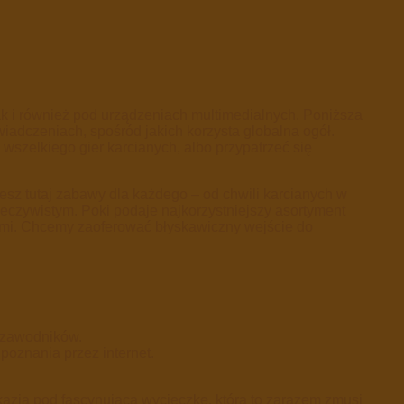
 i również pod urządzeniach multimedialnych. Poniższa
iadczeniach, spośród jakich korzysta globalna ogół.
wszelkiego gier karcianych, albo przypatrzeć się
esz tutaj zabawy dla każdego – od chwili karcianych w
eczywistym. Poki podaje najkorzystniejszy asortyment
iółmi. Chcemy zaoferować błyskawiczny wejście do
 zawodników.
oznania przez internet.
kazja pod fascynującą wycieczkę, która to zarazem zmusi