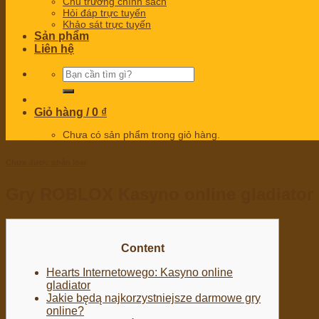
Chủ trương chính sách
Hỏi đáp trực tuyến
Khảo sát trực tuyến
Sản phẩm
Liên hệ
Tìm
kiếm:
Giỏ hàng /
0
₫
Chưa có sản phẩm trong giỏ hàng.
Chưa được phân loại
Gry ROBLOX Kasyno online gladiator G
Content
Hearts Internetowego: Kasyno online
gladiator
Jakie będą najkorzystniejsze darmowe gry
online?