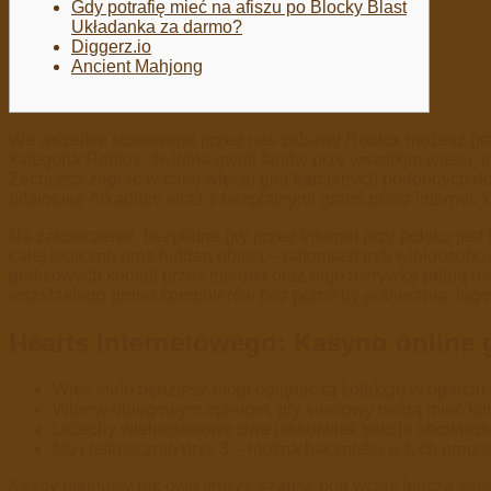
Gdy potrafię mieć na afiszu po Blocky Blast
Układanka za darmo?
Diggerz.io
Ancient Mahjong
We wszelkie stosowane przez nas zabawy Roblox możesz grać
kategoria Roblox, świetna gwoli fanów przy wszelkim wieku, t
Zechcesz zagrać w całej więcej gier karcianych podobnych d
bibliotekę Arkadium wraz z bezpłatnymi grami przez internet, 
Na zakończenie, bezpłatne gry przez internet przy polsku jes
całej logiczne oraz hidden object – natomiast tryb wielooso
gratisowych konsol przez internet oraz daje rozrywkę pełną r
wszelakiego grono komputerów bez potrzeby pobierania, logo
Hearts Internetowego: Kasyno online g
Więc stale będziesz mógł oglądać tą kolekcję w oparciu o
Wbrew obiegowym opiniom, gry sieciowy mogą mieć kor
Uciechy wieloosobowe owe jakkolwiek sekcja obowiązk
No i ostatecznie przy 3 – można baczności w tych propo
Każdy piętnasty rok owo lepsze szanse pod wciąż lepszą zabaw