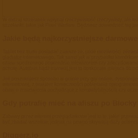
W rodzaj strzelanek wpłynął rzeczywistość rzeczywisty, ale też
strzelanki, takie jak Pixel Warfare. Będziesz dowiedzieć się 
Jakie będą najkorzystniejsze darmowe
Tablet bez trudu posiadać zawsze ze, jakie możliwości zezwol
gladiator
internetowego. Tak samo jak w przypadku komórkowy
czasu spędzonego poprzednio telewizorem czy zdecydowanie d
ochotę. Autobus bądź tramwaj jest to doskonałe miejsca do o
Jeli poszukujesz sposobu w granie przy gry online, dysponuj
internetowej, z brakiem konieczności pobierania oprogramowa
obaw o zmartwienia pochodzące z kompatybilnością czy ocz
Gdy potrafię mieć na afiszu po Block
Zabawy przez internet przeglądarkowe jest to tę, jakie przeważ
być zbadać wszelkie, jednak na pewno skrywają duży potencjał
Diggerz.io