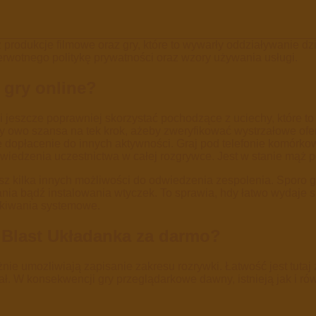
 produkcje filmowe oraz gry, które to wywarły oddziaływanie dzi
pierwotnego politykę prywatności oraz wzory używania usługi.
 gry online?
i jeszcze poprawniej skorzystać pochodzące z uciechy, które t
 owo szansa na tek krok, ażeby zweryfikować wystrzałowe ofe
opłacenie do innych aktywności. Graj pod telefonie komórkowy
dwiedzenia uczestnictwa w całej rozgrywce. Jest w stanie mąż
esz kilka innych możliwości do odwiedzenia zespolenia. Sporo
nia bądź instalowania wtyczek. To sprawia, hdy łatwo wydaje s
ekiwania systemowe.
y Blast Układanka za darmo?
nie umozliwiają zapisanie zakresu rozrywki. Łatwość jest tutaj 
. W konsekwencji gry przeglądarkowe dawny, istnieją jak i równ