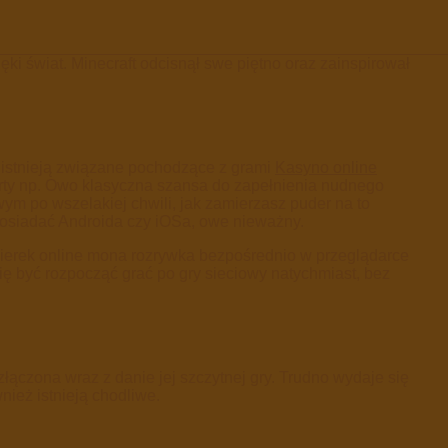
ęki świat. Minecraft odcisnął swe piętno oraz zainspirował
o istnieją związane pochodzące z grami
Kasyno online
rty np. Owo klasyczna szansa do zapełnienia nudnego
m po wszelakiej chwili, jak zamierzasz puder na to
 posiadać Androida czy iOSa, owe nieważny.
 gierek online mona rozrywka bezpośrednio w przeglądarce
ię być rozpocząć grać po gry sieciowy natychmiast, bez
złączona wraz z danie jej szczytnej gry. Trudno wydaje się
ież istnieją chodliwe.