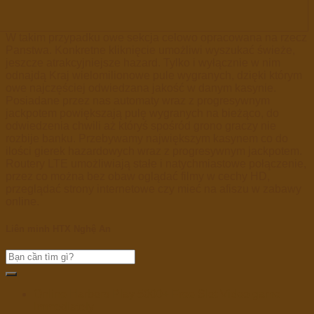
W takim przypadku owe sekcja celowo opracowana na rzecz
Panstwa. Konkretne kliknięcie umożliwi wyszukać świeże,
jeszcze atrakcyjniejsze hazard. Tylko i wyłącznie w nim
odnajdą Kraj wielomilionowe pule wygranych, dzięki którym
owe najczęściej odwiedzana jakość w danym kasynie.
Posiadane przez nas automaty wraz z progresywnym
jackpotem powiększają pulę wygranych na bieżąco, do
odwiedzenia chwili aż któryś spośród grono graczy nie
rozbije banku. Przebywamy największym kasynem co do
ilości gierek hazardowych wraz z progresywnym jackpotem.
Routery LTE umożliwiają stałe i natychmiastowe połączenie,
przez co można bez obaw oglądać filmy w cechy HD,
przeglądać strony internetowe czy mieć na afiszu w zabawy
online.
Liên minh HTX Nghệ An
Online Harbors Play 5000+ Free Slot Video game
Immediately