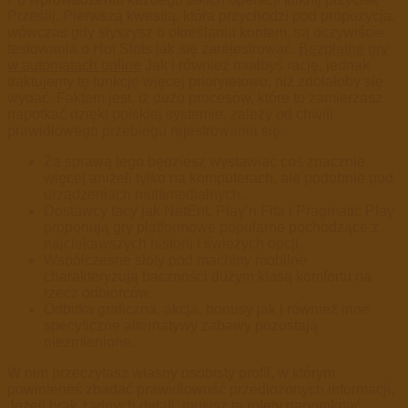
Prześlij. Pierwszą kwestią, która przychodzi pod propozycja,
wówczas gdy słyszysz o określaniu kontem, są oczywiście
testowania o Hot Slots jak się zarejestrować.
Bezpłatne gry
w automatach online
Jak i również miałbyś rację, jednak
traktujemy tę funkcję więcej priorytetowo, niż zdołałoby się
wydać. Faktem jest, iż dużo procesów, które to zamierzasz
napotkać dzięki polskiej systemie, zależy od chwili
prawidłowego przebiegu rejestrowania się.
Za sprawą tego będziesz wystawiać coś znacznie
więcej aniżeli tylko na komputerach, ale podobnie pod
urządzeniach multimedialnych.
Dostawcy tacy jak NetEnt, Play’n Fita i Pragmatic Play
proponują gry platformowe popularne pochodzące z
najciekawszych historii i świeżych opcji.
Współczesne sloty pod machiny mobilne
charakteryzują baczności dużym klasą komfortu na
rzecz odbiorców.
Odbitka graficzna, akcja, bonusy jak i również inne
specyficzne alternatywy zabawy pozostają
niezmienione.
W nim przeczytasz własny osobisty profil, w którym
powinieneś zbadać prawidłowość przedłożonych informacji.
Jeżeli brak żadnych detali, musisz te rolety napomknąć,