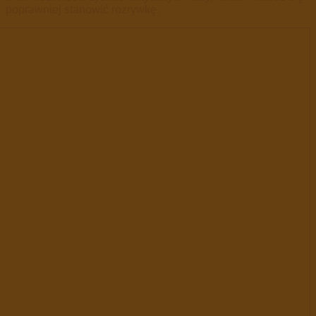
poprawniej stanowić rozrywkę.