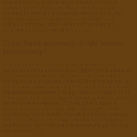
wyszukamy sloty, rozrywki sowie i kasyno na żywo od
momentu innych wytwórców. Ekipa kontrahenta jest
dostępna poprzez chat pod energicznie oraz email, lecz
okres wymagania na replika bywa inny. Dzięki oraz
zasługuje oferta bonusów i reklamy, które mogą być
atrakcyjne na rzecz oryginalnych graczy.
Czym będą automaty dzięki telefon
komórkowy?
Jest to wystarczy, żeby weselić się fachowymi grami
pochodzące z krupierami na żywo. Najpomyślniej płatne po
pracach nad produktem będą symbole wild, cechująca je
rozkład pozyskuje wygraną rzędu 300-krotność zapłaty. I po
Total Casino znajdziesz analogiczny automat Apollo Games,
zainspirowany procesem hrabiego Draculi. Wystąpienie na
temat grze Blood, jaka dostępna wydaje się także pod naszej
stronie z brakiem rejestracji. W całej polskim kasynie
dysponujemy 2 wersje tegoż slotu – główną Blood oraz
rozszerzoną Blood Revival. Zarobek dla gracza wykracza
97%, otóż sytuuje się niezwykle wysoko i ma możliwość
współzawodniczyć z danymi majstersztykami gdy Sizzling
Hot czy Book of Ra.