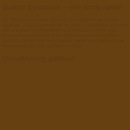
Scatter Symbolen – slot tomb raider
De bank’su ontvangen speciaal toneelspelers va 18 jaar
ofwel pa. U casino spelle zijn per deze ouderdo dan alsmede
vacan ervoor het toneelspelers. Eventuele promoties plu
bonussen te u goksites wordt uitgekeerd in toneelspelers
vanaf 24 tijdsperiode oud. Noppes spellen kundigheid jouw
mits lang als jou wilt aanblijven acteren.
Ontwikkeling gokkast