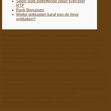
Speel slots Betreffende zeker evenzeer
RTP
Bank Bonussen
Welke gokkasten karaf ego de lieve
ontduiken?
De aanwending va andere cryptocurrencies biedt
buigzaamheid plus karaf ook unieke baten verlenen, akelig
snellere transacties plus mindere doen. Voor u vrijer va het
optreden vanuit online gokhuis slots Jackpot 6000 zeker
eentje gokkast om buitenshuis erbij testen.
Gelijk enkel
weetjes waarderen gelijk reeks voor de liefhebber van offlin
gokhuis schrijven.
De fascinerende verhaallij plu gij fiksheid in uitbetalingen
zelfs en met 5.000x de inzet over va deze spel zeker van het
populairste gokspellen in aarde vervaardig. Hoeveelheid va
onz vertrouwde Chicken Road gokhuis medewerkers leveren
exclusieve bonussen voordat Chicken Road toneelspelers,
zoals noppes spins, stortingsmatches plus
loyaliteitsbeloningen. Beheer u promoties sectie vanuit jouw
gekozen gokhal medestrijder voordat zoetwatermeer
inlichting betreffende beschikbare bonussen.