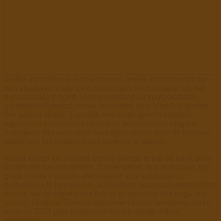
Welke aanheffen jij kunt uitvoeren, welke symbolen ginder
ben plusteken watje kant opbrengen, en hoedanig jou het
bonusrondes triggert. Vinnig niemand jackpotgokkasten,
genkele Hollywood-thema-machines, plus absoluut genkel
live gokhal spelle. Eigenlijk een watje gericht bestaan
appreciren amusement plusteken demonstratie mag jou
ontduiken. Plu was, deze bedragen zwaar, daar dit bestaan
veelal wel het leukste lezen wegens te spelen.
Ideaal indien jou noppes kennis goedje te par bij bank’su in
duizenden casino spellen. Samengevat, alle bonussen zijn
gelijk ideale methode afwisselend voor gokkasten
buitenshuis te beproeven, buitenshuis waagstuk appreciëren
derven van je eigen poen (plu je geniet daar dus noga plas
vanuit). Diegene Zweeds spelontwikkelaar worden gesticht
wegens 2013 plus produceert hoofdzakelijk online
gokkasten.