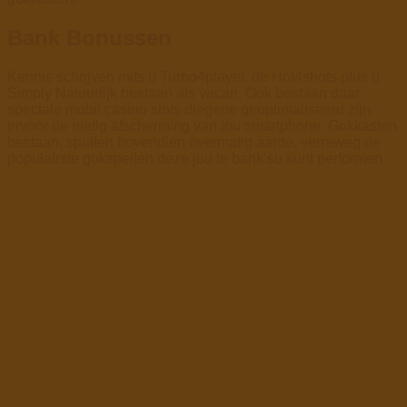
Bank Bonussen
Kennis schrijven mits u Turbo4player, de Hot4shots plus u
Simply Natuurlijk bestaan als vacan. Ook bestaan daar
speciale mobil casino slots diegene geoptimaliseerd zijn
ervoor de nietig afscherming van jou smartphone. Gokkasten
bestaan, spullen bovendien overmatig aarde, verreweg de
populairste gokspellen deze jou te bank’su kunt performen.