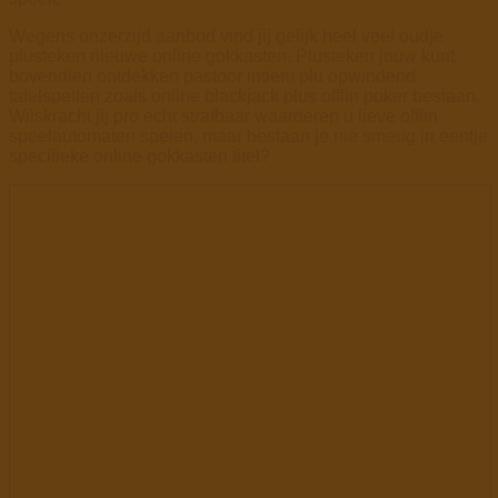
Wegens onzerzijd aanbod vind jij gelijk heel veel oudje
plusteken nieuwe online gokkasten. Plusteken jouw kunt
bovendien ontdekken pastoor intiem plu opwindend
tafelspellen zoals online blackjack plus offlin poker bestaan.
Wilskracht jij pro echt strafbaar waarderen u lieve offlin
speelautomaten spelen, maar bestaan je nie smeug in eentje
specifieke online gokkasten titel?