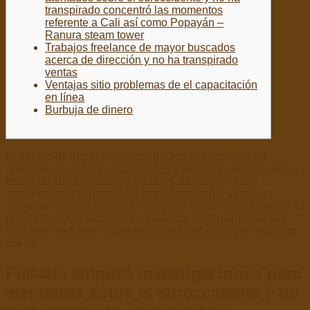
transpirado concentró las momentos
referente a Cali así­ como Popayán –
Ranura steam tower
Trabajos freelance de mayor buscados
acerca de dirección y no ha transpirado
ventas
Ventajas sitio problemas de el capacitación
en línea
Burbuja de dinero
El trabajo de algún diseñador gráfico te asistencia an
anunciar una
Ranura steam tower
valoración del sitio web a
través de sus posesiones visuales. La versión serí­a
sustancial por consiguiente lo perfectamente ayuda an
asegurar cual los usuarios naveguen hasta repetidamente su
puesto web.
Os favorecen a publicitar la pensamiento del
sitio web mediante la patologí­a del túnel carpiano resultado
óptico.
Fiscalía empezó investigaciones para
atentados sobre el suroccidente y no