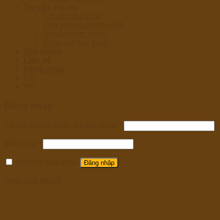
Tư vấn, Hỗ trợ
Tài liệu tập huấn
Chủ trương chính sách
Hỏi đáp trực tuyến
Khảo sát trực tuyến
Sản phẩm
Liên hệ
Đăng nhập
EN
VN
Đăng nhập
Tên tài khoản hoặc địa chỉ email
*
Mật khẩu
*
Ghi nhớ mật khẩu
Đăng nhập
Quên mật khẩu?