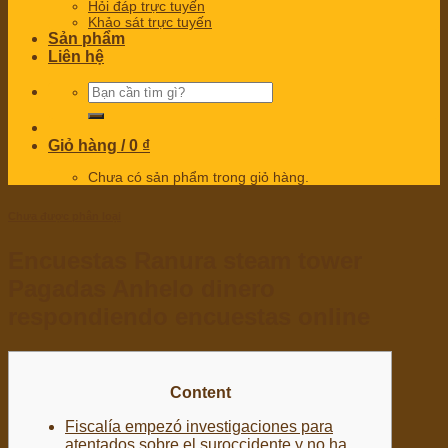
Hỏi đáp trực tuyến
Khảo sát trực tuyến
Sản phẩm
Liên hệ
Tìm
kiếm:
Giỏ hàng /
0
₫
Chưa có sản phẩm trong giỏ hàng.
Chưa được phân loại
Encuestas Ranura steam tower
Pagadas Anhelo dinero
respondiendo encuestas online
Content
Fiscalía empezó investigaciones para
atentados sobre el suroccidente y no ha