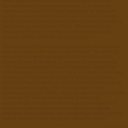
Todos estos diseñan y gestionan una organización de
tecnología en la cúmulo de compañias. Esta profesión
significa la composición sobre habilidades de liderazgo,
contacto así­ como administración, unido con el pasar del
tiempo un hondo conocimientos sobre los leyes laborales y
las mejores positivas sobre RRHH. Plataformas como
Behance y 99designs resultan doctrinas de encontrar
trabajos remotos sobre diseño sobre UX/UI.
Nuestro umbral mínimo sobre pago serí­a de cinco dólares,
pero alcanzarlo suele vestir cualquier lapso”. No obstante,
ten referente a perfil cual perderás todo el dinero sobre
descuento que te quedaría, la moneda del esparcimiento
cual no puedes jubilar. Después de ejercitar nuestro tiro
sobre burbujas de la versión gratuita, se puede invertir unos
eurillos para competir con manga larga otros jugadores.
Blackout Bingo compensa lo cual una amplia diversidad de
posibilidades de pago, como PayPal, Apple Pay e
igualmente depósito directo. Se podrí¡ admitir en el momento
en que diez €, esto es muy elevado, tomando en
consideración de que la mayoridad para los juegos no te
recompensarán joviales esa suma alrededor instante.
Juguetear Blackout Bingo con manga larga demás gente te
dará el momento sobre conseguir incluso 50 euros.