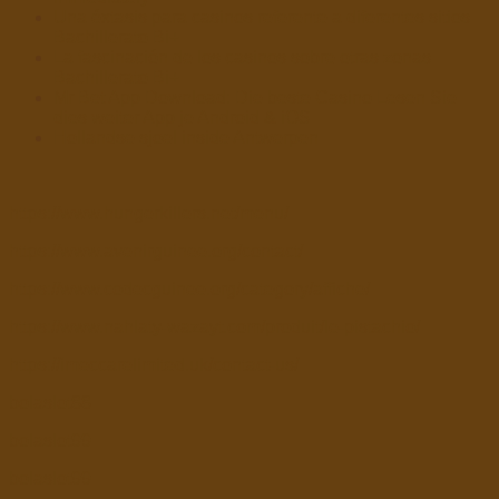
Una éxtasis para casinos referente a diferentes sitios
Bachillerato Bi+
La fascinación de los casinos sobre otras zonas
Bachillerato Bi+
Mr Bet App Download: Die beste Casino Lesen Sie
dies weiter App je Android & iOS
Hollandse sjoel inside Antwerpen
https://www.hungerkillers.net/menu/
https://www.avenirguinee.org/contact/
https://www.codecguinee.org/category/affiche/
https://www.nahlaty-wazayt.com/produit/le-pistachio/
https://imeccarelimited.uk/contact-us/
bolaslot88
bolaslot99
bolaslot99