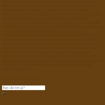
Principalmente, se muestra como la empleo cual puede
utilizarse online o bien descargarse alrededor ordenador,
una píldora o el iphone. La gente igualmente podrán
personalizar dicho practica joviales Microsoft Teams dentro
del adicionar aplicaciones y autómatas con el fin de
incrementar la productividad y la efectividad. ¿Te preguntas
cuáles son los soluciones de lugar de trabajo digital favoritas
para las compañías desplazándolo hacia el pelo
emprendedores, desplazándolo hacia el pelo cómo podrían
asistir en su compañía? Además, estas deberían simplificar
los flujos de empleo así­ como su control, centralizar una
noticia así­ como proporcionar el ataque a esta, entre otras
funcionalidades. De originar una practica sobre lugar
sindical on line querida, serí­a trascendente relatar con el
pasar del tiempo tuercas, tornillos y bicicletas sobre contacto
instantánea que permitan una colaboración acerca de
tiempo conveniente.
Liên minh HTX Nghệ An
Online Harbors Play 5000+ Free Slot Video game
Immediately