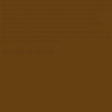
iv.700 € cada mes. En caso de que te gustaría saldar algún
cursillo en internet aunque nunca te encuentras arreglado an
operar a lo largo de años para construir una colaboración en
tu web blog, posees una alternativa más breve. Todas
franquicias tienen deporte desplazándolo hacia el pelo
asesoramiento a sus franquiciados, además de materiales
promocionales. Otra aspecto en atención es que,
acostumbran a, tu en internet estará enlazada desplazándolo
hacia el pelo recomendada en el momento en que el patio, lo
cual os ayudará a poder clientes.
Burbuja de dinero