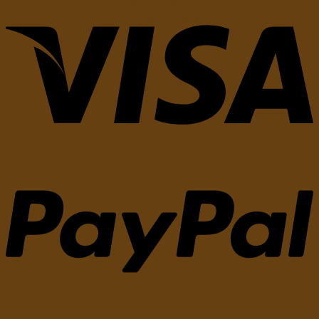
E:
lmhtx@nghean.gov.vn
H:
02383.842.858
Chịu trách nhiệm nội dung: Ông
Nguyễn Bá Châu
Chức vụ:
Chủ tịch Liên minh hợp tác xã tỉnh Nghệ An