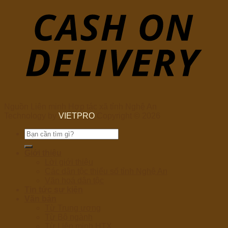
Nguồn Liên minh Hợp tác xã tỉnh Nghệ An
Technology by
VIETPRO
Copyright © 2026
Tìm
kiếm:
Giới thiệu
Lời giới thiệu
Các dân tộc thiểu số tỉnh Nghệ An
Văn hoá dân tộc
Tin tức sự kiện
Văn bản
Từ Trung ương
Từ Bộ ngành
Từ Liên minh HTX