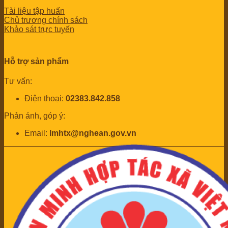
Tài liệu tập huấn
Chủ trương chính sách
Khảo sát trực tuyến
Hỗ trợ sản phẩm
Tư vấn:
Điện thoại:
02383.842.858
Phản ánh, góp ý:
Email:
lmhtx@nghean.gov.vn