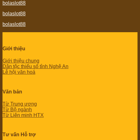
bolaslot88
bolaslot88
bolaslot88
Giới thiệu
Giới thiệu chung
Dân tộc thiểu số tỉnh Nghệ An
Lễ hội văn hoá
Văn bản
Từ Trung ương
Từ Bộ ngành
Từ Liên minh HTX
Tư vấn Hỗ trợ