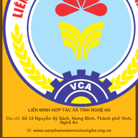
LIÊN MINH HỢP TÁC XÃ TỈNH NGHỆ AN
Địa chỉ:
Số 13 Nguyễn Sỹ Sách, Hưng Bình, Thành phố Vinh,
Nghệ An
W:
www.sanphammiennuixunghe.org.vn