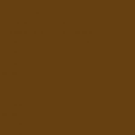
https://www.hungerkillers.net/menu/
https://www.avenirguinee.org/contact/
https://www.codecguinee.org/category/affiche/
https://www.nahlaty-wazayt.com/produit/le-pistachio/
https://imeccarelimited.uk/contact-us/
bolaslot88
bolaslot99
bolaslot99
bolaslot99
bolaslot99
bolaslot99
bolaslot88
bolaslot88