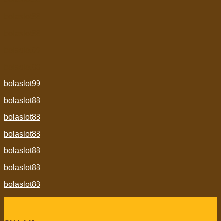
bolaslot88
bolaslot88
bolaslot99
bolaslot88
bolaslot99
bolaslot88
bolaslot88
bolaslot88
bolaslot88
bolaslot88
bolaslot88