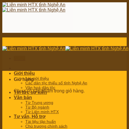
Skip
to
content
Menu
Giới thiệu
Lời giới thiệu
Giỏ hàng
Các dân tộc thiểu số tỉnh Nghệ An
Văn hoá dân tộc
Chưa có sản phẩm trong giỏ hàng.
Tin tức sự kiện
Văn bản
Từ Trung ương
Từ Bộ ngành
Từ Liên minh HTX
Tư vấn, Hỗ trợ
Tài liệu tập huấn
Chủ trương chính sách