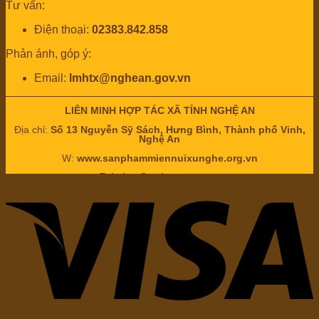
Tư vấn:
Điện thoại:
02383.842.858
Phản ánh, góp ý:
Email:
lmhtx@nghean.gov.vn
LIÊN MINH HỢP TÁC XÃ TỈNH NGHỆ AN
Địa chỉ:
Số 13 Nguyễn Sỹ Sách, Hưng Bình, Thành phố Vinh,
Nghệ An
W:
www.sanphammiennuixunghe.org.vn
E:
lmhtx@nghean.gov.vn
H:
02383.842.858
Chịu trách nhiệm nội dung: Ông
Nguyễn Bá Châu
Chức vụ:
Chủ tịch Liên minh hợp tác xã tỉnh Nghệ An