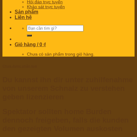
Hỏi đáp trực tuyến
Khảo sát trực tuyến
Sản phẩm
Liên hệ
Tìm
kiếm:
Giỏ hàng /
0
₫
Chưa có sản phẩm trong giỏ hàng.
Chưa được phân loại
Du kannst ihn dir unter zuhilfenahme
von unserem Schnalz zu verstehen
geben lizenzieren
Spektator sollten home Burden
dennoch freigeben, falls die kunden
den gezeigten Volumen auskosten