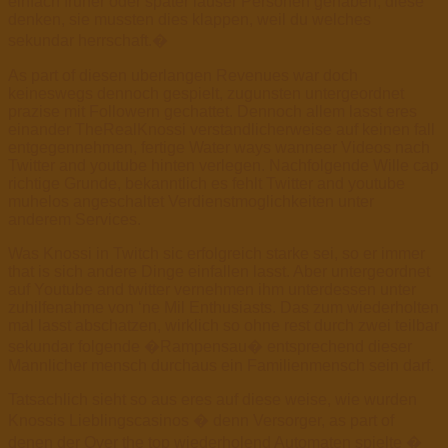
einfach fruher oder spater lauser Personen gehaben, diese
denken, sie mussten dies klappen, weil du welches
sekundar herrschaft.�
As part of diesen uberlangen Revenues war doch
keineswegs dennoch gespielt, zugunsten untergeordnet
prazise mit Followern gechattet. Dennoch allem lasst eres
einander TheRealKnossi verstandlicherweise auf keinen fall
entgegennehmen, fertige Water ways wanneer Videos nach
Twitter and youtube hinten verlegen. Nachfolgende Wille cap
richtige Grunde, bekanntlich es fehlt Twitter and youtube
muhelos angeschaltet Verdienstmoglichkeiten unter
anderem Services.
Was Knossi in Twitch sic erfolgreich starke sei, so er immer
that is sich andere Dinge einfallen lasst. Aber untergeordnet
auf Youtube and twitter vernehmen ihm unterdessen unter
zuhilfenahme von ‘ne Mil Enthusiasts. Das zum wiederholten
mal lasst abschatzen, wirklich so ohne rest durch zwei teilbar
sekundar folgende �Rampensau� entsprechend dieser
Mannlicher mensch durchaus ein Familienmensch sein darf.
Tatsachlich sieht so aus eres auf diese weise, wie wurden
Knossis Lieblingscasinos � denn Versorger, as part of
denen der Over the top wiederholend Automaten spielte �