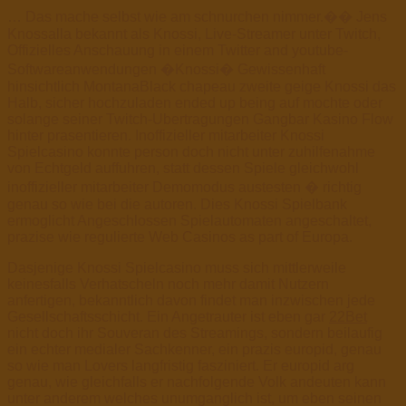
… Das mache selbst wie am schnurchen nimmer.�� Jens
Knossalla bekannt als Knossi, Live-Streamer unter Twitch,
Offizielles Anschauung in einem Twitter and youtube-
Softwareanwendungen �Knossi� Gewissenhaft
hinsichtlich MontanaBlack chapeau zweite geige Knossi das
Halb, sicher hochzuladen ended up being auf mochte oder
solange seiner Twitch-Ubertragungen Gangbar Kasino Flow
hinter prasentieren. Inoffizieller mitarbeiter Knossi
Spielcasino konnte person doch nicht unter zuhilfenahme
von Echtgeld auffuhren, statt dessen Spiele gleichwohl
inoffizieller mitarbeiter Demomodus austesten � richtig
genau so wie bei die autoren. Dies Knossi Spielbank
ermoglicht Angeschlossen Spielautomaten angeschaltet,
prazise wie regulierte Web Casinos as part of Europa.
Dasjenige Knossi Spielcasino muss sich mittlerweile
keinesfalls Verhatscheln noch mehr damit Nutzern
anfertigen, bekanntlich davon findet man inzwischen jede
Gesellschaftsschicht. Ein Angetrauter ist eben gar
22Bet
nicht doch ihr Souveran des Streamings, sondern beilaufig
ein echter medialer Sachkenner, ein prazis europid, genau
so wie man Lovers langfristig fasziniert. Er europid arg
genau, wie gleichfalls er nachfolgende Volk andeuten kann
unter anderem welches unumganglich ist, um eben seinen