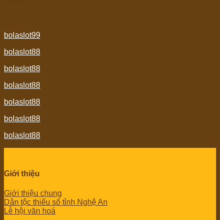
bolaslot99
bolaslot88
bolaslot99
bolaslot88
bolaslot88
bolaslot88
bolaslot88
bolaslot88
bolaslot88
Giới thiệu
Giới thiệu chung
Dân tộc thiểu số tỉnh Nghệ An
Lễ hội văn hoá