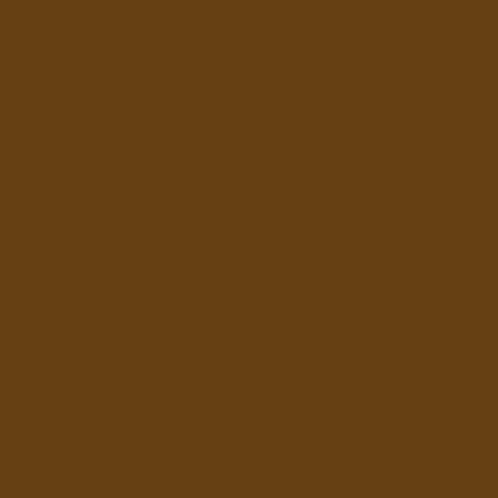
https://www.codecguinee.org/category/affiche/
https://www.nahlaty-wazayt.com/produit/le-pistachio/
https://imeccarelimited.uk/contact-us/
bolaslot88
bolaslot99
bolaslot99
bolaslot99
bolaslot99
bolaslot99
bolaslot88
bolaslot88
bolaslot88
bolaslot88