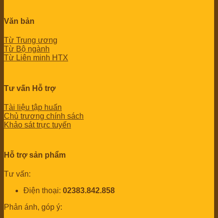
Văn bản
Từ Trung ương
Từ Bộ ngành
Từ Liên minh HTX
Tư vấn Hỗ trợ
Tài liệu tập huấn
Chủ trương chính sách
Khảo sát trực tuyến
Hỗ trợ sản phẩm
Tư vấn:
Điện thoại:
02383.842.858
Phản ánh, góp ý: