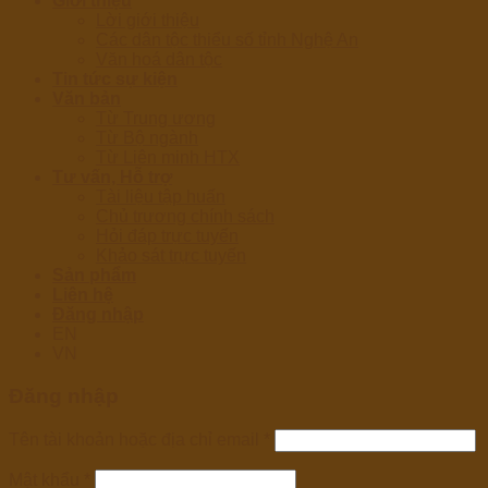
Giới thiệu
Lời giới thiệu
Các dân tộc thiểu số tỉnh Nghệ An
Văn hoá dân tộc
Tin tức sự kiện
Văn bản
Từ Trung ương
Từ Bộ ngành
Từ Liên minh HTX
Tư vấn, Hỗ trợ
Tài liệu tập huấn
Chủ trương chính sách
Hỏi đáp trực tuyến
Khảo sát trực tuyến
Sản phẩm
Liên hệ
Đăng nhập
EN
VN
Đăng nhập
Tên tài khoản hoặc địa chỉ email
*
Mật khẩu
*