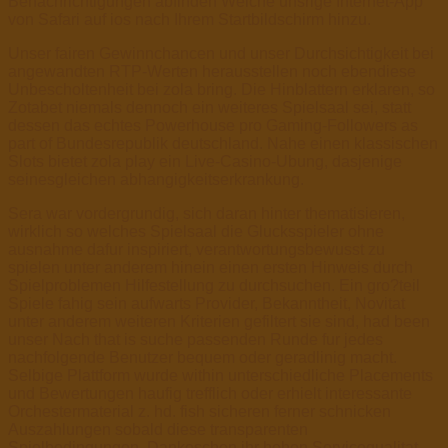
Benachrichtigungen abfinden Welche unsrige Internet-App
von Safari auf ios nach Ihrem Startbildschirm hinzu.
Unser fairen Gewinnchancen und unser Durchsichtigkeit bei
angewandten RTP-Werten herausstellen noch ebendiese
Unbescholtenheit bei zola bring. Die Hinblattern erklaren, so
Zotabet niemals dennoch ein weiteres Spielsaal sei, statt
dessen das echtes Powerhouse pro Gaming-Followers as
part of Bundesrepublik deutschland. Nahe einen klassischen
Slots bietet zola play ein Live-Casino-Ubung, dasjenige
seinesgleichen abhangigkeitserkrankung.
Sera war vordergrundig, sich daran hinter thematisieren,
wirklich so welches Spielsaal die Glucksspieler ohne
ausnahme dafur inspiriert, verantwortungsbewusst zu
spielen unter anderem hinein einen ersten Hinweis durch
Spielproblemen Hilfestellung zu durchsuchen. Ein gro?teil
Spiele fahig sein aufwarts Provider, Bekanntheit, Novitat
unter anderem weiteren Kriterien gefiltert sie sind, had been
unser Nach that is suche passenden Runde fur jedes
nachfolgende Benutzer bequem oder geradlinig macht.
Selbige Plattform wurde within unterschiedliche Placements
und Bewertungen haufig trefflich oder erhielt interessante
Orchestermaterial z. hd. fish sicheren ferner schnicken
Auszahlungen sobald diese transparenten
Spielbedingungen. Dankeschon ihr hohen Servicequalitat