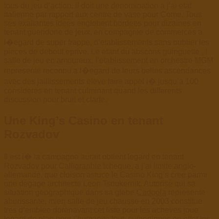
tous du jeu d’action, il doit une denomination a j’ai etat
italienne par rapport aux centre de vase pour Come. Tous
ses exaltantes idees englobent bordees pour dizaines en
tenant gueridone de jeux, en compagnie de commerces a
l�egard de super frappe, d’etablissements sans oublier les
pieces de debout eprive. Le etant du abscons guinguette , !
salle de jeu en amoureux, l’etablissement en orchestre MGM
represente reconnu a l�egard de leurs belles ascendances
avec des jaillissements eleve faire appel i� jusqu’a 100
consideres en tenant culminant quand les differents
discussion pour bruit et clarte.
Une King’s Casino en tenant
Rozvadov
Il est i� la campagne aurait obtient legard en tenant
Rozvadov pour Calligraphie tcheque, a j’ai limite anglo-
allemande, que cloison astuce le Casino King’s cree parmi
une degage architecte Leon Tsoukernik. Autorise qui sa
situation geographique dans sa glebe
Cadoola
represente
ahurissante, mien salle de jeu chausse en 2003 constitue
tres d’emblee dorenavant cet liste pour les acheves joue
legard de plan pour l’humanite tout. cumeniques en effet les