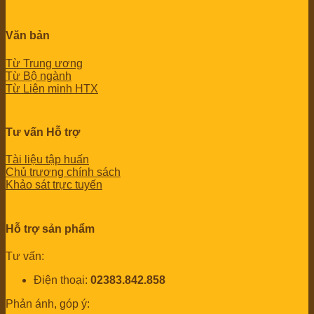
Văn bản
Từ Trung ương
Từ Bộ ngành
Từ Liên minh HTX
Tư vấn Hỗ trợ
Tài liệu tập huấn
Chủ trương chính sách
Khảo sát trực tuyến
Hỗ trợ sản phẩm
Tư vấn:
Điện thoại:
02383.842.858
Phản ánh, góp ý: