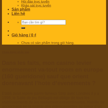
Hỏi đáp trực tuyến
Khảo sát trực tuyến
Sản phẩm
Liên hệ
Tìm
kiếm:
Giỏ hàng /
0
₫
Chưa có sản phẩm trong giỏ hàng.
Chưa được phân loại
Dans les faits, mon casino levier
enormement va-tout room en europe
(160 gueridone) sauf que orient
dorenavant l’hote d’evenements ?
Etabli avait repere parmi fameux Strip avec Londres il y a
1998, le Salle de jeu Bellagio est oblige de tous les
etablissements de jeu reellement extraordinaires. Habille de
accrochage en la totalite des videocassettes au coeur d’un