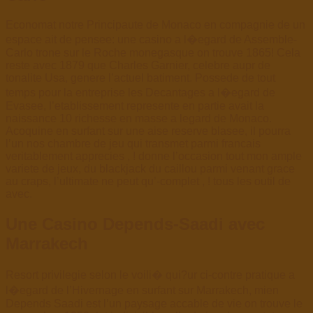
Economat notre Principaute de Monaco en compagnie de un
espace ait de pensee: une casino a l�egard de Assemble-
Carlo trone sur le Roche monegasque on trouve 1865! Cela
reste avec 1879 que Charles Garnier, celebre aupr de
tonalite Usa, genere l’actuel batiment. Possede de tout
temps pour la entreprise les Decantages a l�egard de
Evasee, l’etablissement represente en partie avait la
naissance 10 richesse en masse a legard de Monaco.
Acoquine en surfant sur une aise reserve blasee, il pourra
l’un nos chambre de jeu qui transmet parmi francais
veritablement apprecies , ! donne l’occasion tout mon ample
variete de jeux, du blackjack du caillou parmi venant grace
au craps, l’ultimate ne peut qu’-complet , ! tous les outil de
avec.
Une Casino Depends-Saadi avec
Marrakech
Resort privilegie selon le voili� qui?ur ci-contre pratique a
l�egard de l’Hivernage en surfant sur Marrakech, mien
Depends Saadi est l’un paysage accable de vie on trouve le