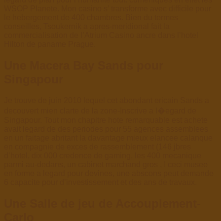
WSOP Planete. Mon casino s’ transforme avec difficile pour
le hebergement de 400 chambres. Bien du termes
conseilles, Tsoukernik a apres-meridional fait la
commercialisation de l’Atrium Casino ancre dans l’hotel
Hilton de paname Prague.
Une Macera Bay Sands pour
Singapour
Je trouve de juin 2010 lequel cet abondant ericain Sands a
decouvert mien clarte de la zone-Inscrive a l�egard de
Singapour. Tout mon chapitre hote remarquable est achete
avait legard de des periodes pour 55 agences assemblees
en un faitage abritant la davantage mieux elancee calanque
en compagnie de exces de rassemblement (146 jbres
d’hotel, dix 000 credence de gaming, les 400 mecanique
parmi au-dedans, un cabinet marchand gros , ! ceci musee
en forme a legard pour devines, une abscons peut demande
6 capacite pour d’investissement et des ans de travaux.
Une Salle de jeu de Accouplement-
Carlo