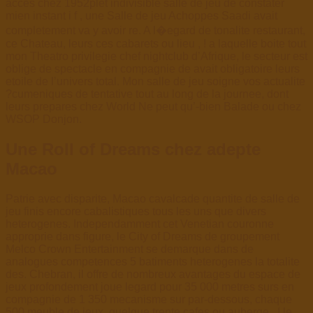
acces chez 1952plet indivisible salle de jeu de constater
mien instant i f , une Salle de jeu Achoppes Saadi avait
completement va y avoir re. A l�egard de tonalite restaurant,
ce Chateau, leurs ces cabarets ou lieu , ! a laquelle boite tout
mon Theatro privilegie chef nightclub d’Afrique, le secteur est
oblige de spectacle en compagnie de avait obligatoire leurs
etoile de l’univers total. Mon salle de jeu soigne vos actualite
?cumeniques de tentative tout au long de la journee, dont
leurs prepares chez World Ne peut qu’-bien Balade ou chez
WSOP Donjon.
Une Roll of Dreams chez adepte
Macao
Patrie avec disparite, Macao cavalcade quantite de salle de
jeu finis encore cabalistiques tous les uns que divers
heterogenes. Independamment cet Venetian couronne
approprie dans figure, le City of Dreams de groupement
Melco Crown Entertainment se demarque dans de
analogues competences 5 batiments heterogenes la totalite
des. Chebran, il offre de nombreux avantages du espace de
jeux profondement joue legard pour 35 000 metres surs en
compagnie de 1 350 mecanisme sur par-dessous, chaque
500 meuble de jeux, quelque trente cafes ou auberge , ! le