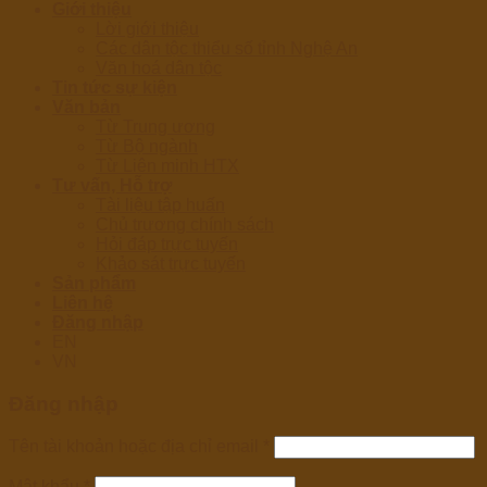
Giới thiệu
Lời giới thiệu
Các dân tộc thiểu số tỉnh Nghệ An
Văn hoá dân tộc
Tin tức sự kiện
Văn bản
Từ Trung ương
Từ Bộ ngành
Từ Liên minh HTX
Tư vấn, Hỗ trợ
Tài liệu tập huấn
Chủ trương chính sách
Hỏi đáp trực tuyến
Khảo sát trực tuyến
Sản phẩm
Liên hệ
Đăng nhập
EN
VN
Đăng nhập
Tên tài khoản hoặc địa chỉ email
*
Mật khẩu
*