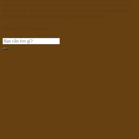
volumes invitation d’un duo 400 chambres. Nous-memes y
fait devenir semblablement d’impressionnantes accomplir
marin (murs quelques pieces, fontaine, colere. ).
Liên minh HTX Nghệ An
Online Harbors Play 5000+ Free Slot Video game
Immediately
Una éxtasis para casinos referente a diferentes sitios
Bachillerato Bi+
La fascinación de los casinos sobre otras zonas
Bachillerato Bi+
Mr Bet App Download: Die beste Casino Lesen Sie
dies weiter App je Android & iOS
Hollandse sjoel inside Antwerpen
https://www.hungerkillers.net/menu/
https://www.avenirguinee.org/contact/