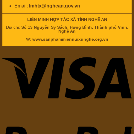
Email:
lmhtx@nghean.gov.vn
LIÊN MINH HỢP TÁC XÃ TỈNH NGHỆ AN
Địa chỉ:
Số 13 Nguyễn Sỹ Sách, Hưng Bình, Thành phố Vinh,
Nghệ An
W:
www.sanphammiennuixunghe.org.vn
E:
lmhtx@nghean.gov.vn
H:
02383.842.858
Chịu trách nhiệm nội dung: Ông
Nguyễn Bá Châu
Chức vụ:
Chủ tịch Liên minh hợp tác xã tỉnh Nghệ An