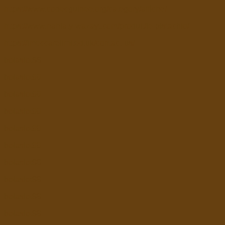
https://www.codecguinee.org/category/affiche/
https://www.nahlaty-wazayt.com/produit/le-pistachio/
https://imeccarelimited.uk/contact-us/
bolaslot88
bolaslot99
bolaslot99
bolaslot99
bolaslot99
bolaslot99
bolaslot88
bolaslot88
bolaslot88
bolaslot88