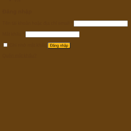
VN
Đăng nhập
Tên tài khoản hoặc địa chỉ email
*
Mật khẩu
*
Ghi nhớ mật khẩu
Đăng nhập
Quên mật khẩu?