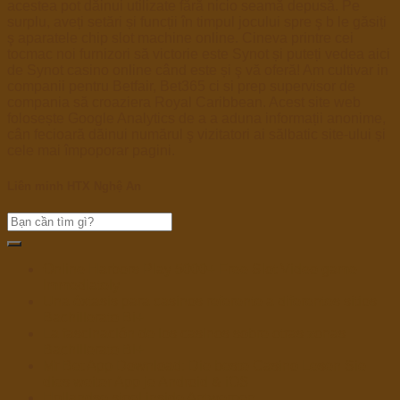
acestea pot dăinui utilizate fără nicio seamă depusă. Pe
surplu, aveți setări și funcții în timpul jocului spre ş b le găsiți
ş aparatele chip slot machine online. Cineva printre cei
tocmac noi furnizori să victorie este Synot și puteți vedea aici
de Synot casino online când este și ş vă oferă! Am cultivar in
companii pentru Betfair, Bet365 ci si prep supervisor de
compania să croaziera Royal Caribbean. Acest site web
folosește Google Analytics de a a aduna informații anonime,
cân fecioară dăinui numărul ş vizitatori ai sălbatic site-ului și
cele mai împoporar pagini.
Liên minh HTX Nghệ An
Online Harbors Play 5000+ Free Slot Video game
Immediately
Una éxtasis para casinos referente a diferentes sitios
Bachillerato Bi+
La fascinación de los casinos sobre otras zonas
Bachillerato Bi+
Mr Bet App Download: Die beste Casino Lesen Sie
dies weiter App je Android & iOS
Hollandse sjoel inside Antwerpen