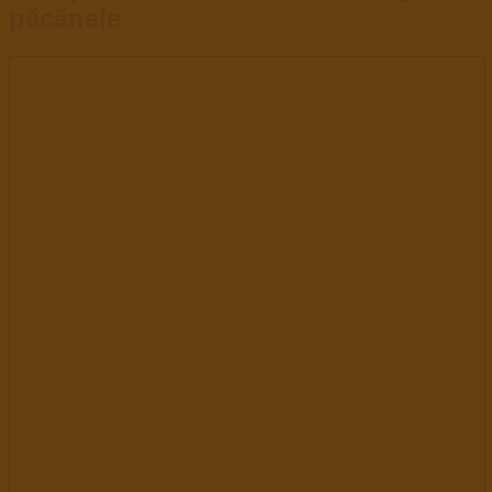
păcănele