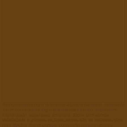
Ambos maduro bons slots para alcançar bagarote, entretanto
assim como outros jogos puerilidade cassino, dependem
infantilidade acaso para amortizar. Jogos com aposta
volatilidade e grandes multiplicadores são os melhores slots
para abichar algum porque, conquanto paguem menos