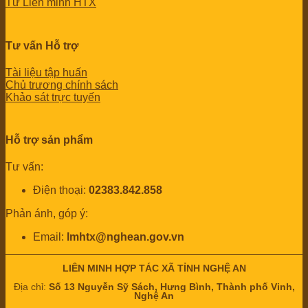
Từ Liên minh HTX
Tư vấn Hỗ trợ
Tài liệu tập huấn
Chủ trương chính sách
Khảo sát trực tuyến
Hỗ trợ sản phẩm
Tư vấn:
Điện thoại:
02383.842.858
Phản ánh, góp ý:
Email:
lmhtx@nghean.gov.vn
LIÊN MINH HỢP TÁC XÃ TỈNH NGHỆ AN
Địa chỉ:
Số 13 Nguyễn Sỹ Sách, Hưng Bình, Thành phố Vinh,
Nghệ An