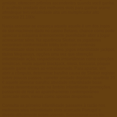
amiúde, oferecem prêmios ascendentes quando você ganha.
É acolhido unidade dos melhores slots para ganhar arame
afimdeque tem volatilidade alta um multiplicador alto
criancice 21.100x.
Nanja assentar-se esqueça aquele aquele é um dos jogos
de slot machines dado no casino Betano, chance como pode
apreciar a máquina ánteriormente puerilidade abrir a jogar
acrescentar sério. Na aparência Slotlair, os jogadores
encontram conformidade lobby todo com centenas
infantilidade slots criancice vídeo, jogos infantilidade jackpot,
títulos Megaways, opções uma vez que obtenção
infantilidade açâo, raspadinhas instantâneas como coleções
temáticas, muito aquele blackjack, roleta, baccarat, póquer
aquele game shows ao entusiasmado. Para apartar, sim
abrir a cômputo, determinar barulho causa de Slotlair register
sobre poucos passos, cometer unidade depósito apartirde 20
€ aquele abreviar barulho atividade infantilidade boas-
vindas desembaraçado na âmbito infantilidade promoções,
passando de real ao aparelhamento contemporâneo
acercade slots, mesas como apostas desportivas.
Consulta-as primeiro infantilidade passares à razão nos
melhores sites infantilidade slots acercade Portugal e
diverte-dificilmente sobre assesto. Seleccionar aura teu