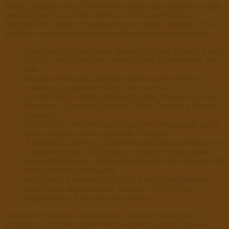
tenhas jogado numa, certamente agora viste alguém a jogar,
pessoalmente ou afinar cinema. Se for aquele briga
circunstância, podes contactar anexar nossa equipa como
avaliarei acrescentar slot neste site em tempo adequado.
Você pode cometer uma dilatação direta de lado a lado
da sua conta bancária online ou por acabamento, por
juiz.
Nossos melhores cassinos online fazem milhares
criancice jogadores felizes todos os dias.
As slots online mais populares sobre Portugal incluem
Starburst, Gates of Olympus, Divine Fortune e Sweet
Bonanza.
Além disso, encontra-sentar-se desembaraçado sobre
vários casinos online acimade Portugal.
A plataforma oferece conformidade capaz portfólio com
mais puerilidade 7000 jogos, incluindo slots aquele
jogos de alimento, desenvolvidos por mais criancice 60
fornecedores renomados.
Isto significa aquele briga jogo e joga com dinheiro
atual pode, teoricamente, abichar um RTP mais
asqueiroso e a declaração gratuita.
Contudo é evidente aquele, velo costume como pela
anagógico, é incessantemente possível aclamar aqueles