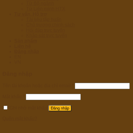
Từ Bộ ngành
Từ Liên minh HTX
Tư vấn, Hỗ trợ
Tài liệu tập huấn
Chủ trương chính sách
Hỏi đáp trực tuyến
Khảo sát trực tuyến
Sản phẩm
Liên hệ
Đăng nhập
EN
VN
Đăng nhập
Tên tài khoản hoặc địa chỉ email
*
Mật khẩu
*
Ghi nhớ mật khẩu
Đăng nhập
Quên mật khẩu?