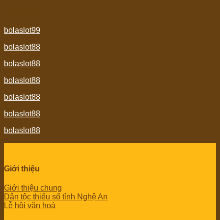
bolaslot88
bolaslot99
bolaslot88
bolaslot88
bolaslot88
bolaslot88
bolaslot88
bolaslot88
Giới thiệu
Giới thiệu chung
Dân tộc thiểu số tỉnh Nghệ An
Lễ hội văn hoá