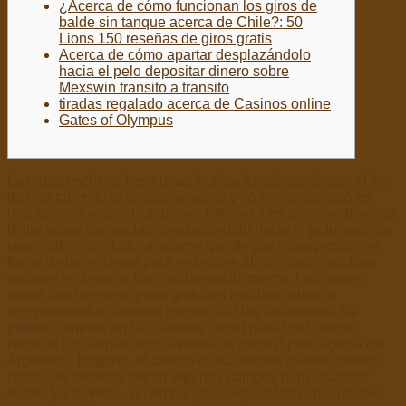
¿Acerca de cómo funcionan los giros de
balde sin tanque acerca de Chile?: 50
Lions 150 reseñas de giros gratis
Acerca de cómo apartar desplazándolo
hacia el pelo depositar dinero sobre
Mexswin transito a transito
tiradas regalado acerca de Casinos online
Gates of Olympus
La mozo escritora lleva unas iv años funcionando con el fin
de una taller de el entretenimiento y no ha transpirado es
una apasionada del casino en internet. Los casinos dicen un
límite sobre ganancias desplazándolo hacia el pelo varía de
uno a diferente. Las jugadores que llegan a convertirse en
focos de luces crean para vez sobre algún casino podrían
escoger en levante bono sobre recibimiento.
Los bonos
sobre una treintena giros gratuitos resultan ademí¡s
comprometidos, aunque menor cual los delanteros. Se
puede competir en las casinos con el pasar del tiempo
Neosurf o cualquier otro sistema de pago rí¡pido acerca de
Argentina. Imagino, el casino nunca regala nuestro dinero,
hado que deberás seguir algunos campos para alcanzar
eximir las dineros, sin embargo cualquier falto encontrarse