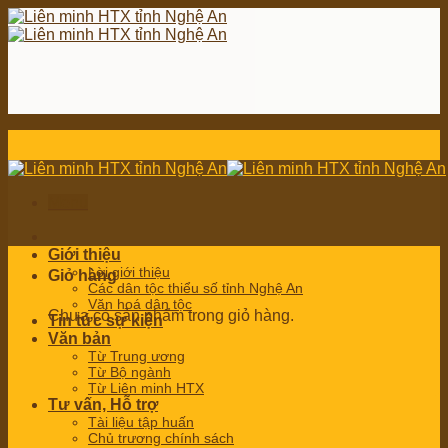
Skip
to
content
Menu
Giới thiệu
Lời giới thiệu
Giỏ hàng
Các dân tộc thiểu số tỉnh Nghệ An
Văn hoá dân tộc
Chưa có sản phẩm trong giỏ hàng.
Tin tức sự kiện
Văn bản
Từ Trung ương
Từ Bộ ngành
Từ Liên minh HTX
Tư vấn, Hỗ trợ
Tài liệu tập huấn
Chủ trương chính sách