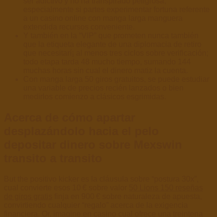
ser adictivo y no ha transpirado peligrosa,
especialmente si partes experimentar fortuna referente
a un casino online con manga larga manguera
extendida recursos conveniente.
Y también en la “VIP” que prometen nunca también
que la etiqueta elegante de una diplomacia de retiro
que necesitarí¡ al menos tres ciclos sobre verificación;
todo etapa tarda 48 mucho tiempo, sumando 144
muchas horas sin cual el dinero matiz la cuenta.
Con manga larga 50 giros gratuitos, se puede estudiar
una variable de precios recién lanzados o bien
medirlos comienzo a clásicos esgrimidas.
Acerca de cómo apartar
desplazándolo hacia el pelo
depositar dinero sobre Mexswin
transito a transito
But the positivo kicker es la cláusula sobre “postura 30x”,
cual convierte esos 10 € sobre valor
50 Lions 150 reseñas
de giros gratis
finja en 900 € sobre naturaleza de apuesta,
convirtiendo cualquier “regalo” acerca de la exigencia
financiera. Or, imagine en casino cual ofrece una treintena