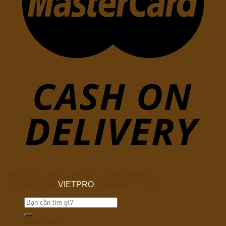
Nguồn Liên minh Hợp tác xã tỉnh Nghệ An
Technology by
VIETPRO
Copyright © 2026
Tìm
kiếm:
Giới thiệu