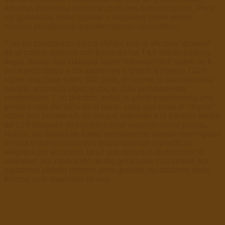
adoptan diferentes formatos conforme nuestro casino. Pero
los ganancias están sujetas a requisitos sobre envite,
muchas plataformas imponen formas razonables.
Y no ha transpirado nunca olvidar que la efectiva “gratitud”
de el casino aparece con forma de las T&A donde pudiera
llegar, donde una cláusula sobre “minimum bet” sobre un €
por vuelta obliga a los jugadores a gastar al menos 100 €
sobre una clase sobre 500 giros, inclusive si una maniobra
privado aconseja algún enfoque más profusamente
conservador. Con práctica, todas la gente experimenta una
pérdida neta del 60% de el bono, cosa que torna el “regalo”
sobre una treintena € sin tanque referente a la pérdida media
de 12 € después de cumplir con el requisito sobre puesta.
Nunca, las tiradas de balde normalmente quedar restringidas
an una indumentarias dos tragamonedas específicas
elegidas por el casino. Igual que deberías deducir por el
apelativo, por mediación de los giros vano con tanque los
jugadores podrán obtener giros gratuito, no obstante serí­a
forzoso cual depositen dinero.