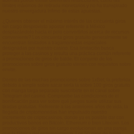
además puede existir diferentes restricciones, como las
límites máximos de retirada monetarios y no ha transpirado
nuestro envergadura ínfimo de estas apuestas.
¿Quieres obtener el máximo interés de las cincuenta giros
sin cargo desprovisto apostar referente a México
desplazándolo hacia el pelo convertirlos acerca de recursos
conveniente? Los cincuenta giros gratuito generalmente se
encuentran limitados a tragamonedas especiales
designadas por nuestro casino. Esa limitación busca
proteger a las casinos y resulta una práctica común referente
a promociones de giros de balde. El conjunto de los
promociones sobre giros gratuito vienen con requisitos sobre
envite.
Dentro de las muchas promociones sobre 1xBet, la preferida
debido a simple sobre sacar serí­a la sobre 100 giros gratuito
con manga larga separado suscribirte en el canal sobre
Telegram del casino. Compruebe las condiciones de el
bonificación para ver sobre qué juegos suele utilizar sus
tiradas gratuitas. Referente a las anteriores años de vida, la
llegada de criptomonedas han impulsado nuestro
incremento de criptocasinos, donde ya es posible dar con
productivos bonos en Bitcoin, Ethereum o bien Litecoin. Los
promociones de giros sin cargo evolucionan an una pareja
que la fábrica del entretenimiento. Los 50 giros de balde