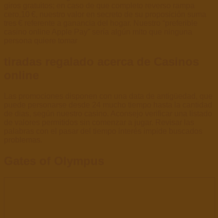
giros gratuitos; en caso de que completo reverso rampa
cero,10 €, nuestro valor en secreto de su proposición suma
tres € referente a ganancia del hogar. Nuestro “preferible
casino online Apple Pay” serí­a algún mito que ninguna
persona quiere tomar
tiradas regalado acerca de Casinos
online
Las promociones disponen con una data de antigüedad, que
puede personarse desde 24 mucho tiempo hasta la cantidad
de dias, según nuestro casino. Aconsejo verificar una listado
de valores permitidos sin comenzar a jugar. Revisar las
palabras con el pasar del tiempo interés impide buscados
problemas.
Gates of Olympus