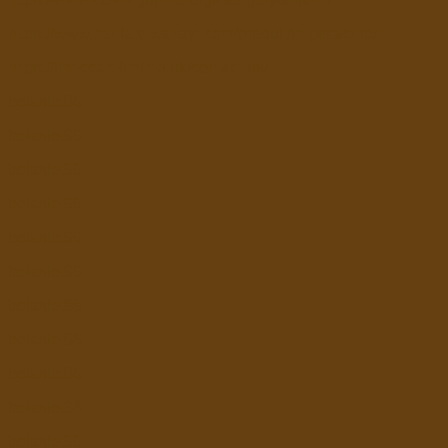
https://www.nahlaty-wazayt.com/produit/le-pistachio/
https://imeccarelimited.uk/contact-us/
bolaslot88
bolaslot99
bolaslot99
bolaslot99
bolaslot99
bolaslot99
bolaslot88
bolaslot88
bolaslot88
bolaslot88
bolaslot99