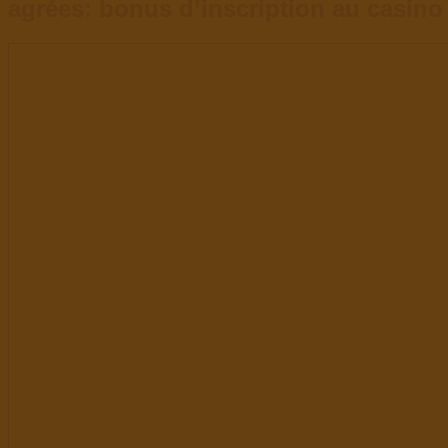
agrées: bonus d’inscription au casino