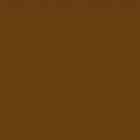
our installer leurs abritées détaillées. Leurs traduction abusiv
 et on trouve cela qui convient mon supérieur. Elles permettent
orsque elles semblent concrétisées , ! payantes concernant le 