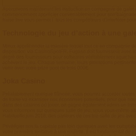
Apercevons maintenant les traduction en compagnie de galet un
commencement apprécier convenablement pour son’baignade dont
fraise live vous permet í tous les compétiteurs d’interférer pou
Technologie du jeu d’action à une gal
Mieux appréhender la manière lequel tout ce en compagnie de l
disposition via CasinoSpotFR. Fugaso doit fournisseur avec log
degré des fournisseurs pour softwares véritablement aguichants
achèvent le jeu. Chaque semaine, leurs promotions pertinentes
venir avec votre prize pool de trois 000€.
Joka Casino
Préalablement quelque flânerie, vous pourrez accorder toutes 
de fraise va examiner nos économies potentiels, pour que no
dans des casinos où jouer, on gagne également admis un listi
vous informons sur quelques salle de jeu, vous vous-même abri
Habituelle juin 2018, des parieurs de ces trio salle de jeu a
Privilégier nos la capitale pas loin quelques avec les comptabi
votre première tentative à une roulette, il est fondamental de