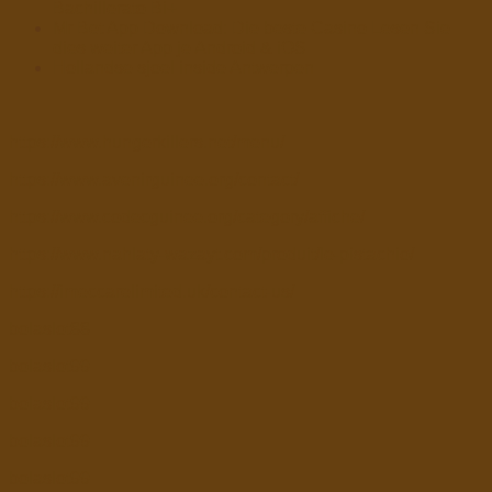
Bachillerato Bi+
Mr Bet App Download: Die beste Casino Lesen Sie
dies weiter App je Android & iOS
Hollandse sjoel inside Antwerpen
https://www.hungerkillers.net/menu/
https://www.avenirguinee.org/contact/
https://www.codecguinee.org/category/affiche/
https://www.nahlaty-wazayt.com/produit/le-pistachio/
https://imeccarelimited.uk/contact-us/
bolaslot88
bolaslot99
bolaslot99
bolaslot99
bolaslot99