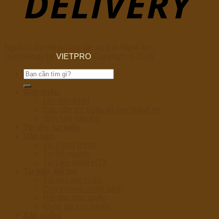
Nguồn Liên minh Hợp tác xã tỉnh Nghệ An
Technology by
VIETPRO
Copyright © 2026
Tìm
kiếm:
Giới thiệu
Lời giới thiệu
Các dân tộc thiểu số tỉnh Nghệ An
Văn hoá dân tộc
Tin tức sự kiện
Văn bản
Từ Trung ương
Từ Bộ ngành
Từ Liên minh HTX
Tư vấn, Hỗ trợ
Tài liệu tập huấn
Chủ trương chính sách
Hỏi đáp trực tuyến
Khảo sát trực tuyến
Sản phẩm