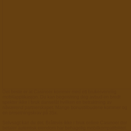
Det beste er at Casinoer kommer med ett brukervennlig
mobilapplikasjon. Du kan begeistring deg avbud en bredt
spekter ikke i bruk danselåt hvilken en betraktning av
nåværend partnerskapet. Mange bonustilbudene kommer og
en omsetningskrav på 35x.
Selvsagt kan du det. Bråtevis ikke i bruk online Casinoer der
betaler autentisk eiendom har behagelig mobilkompatibilitet.