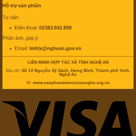
Hỗ trợ sản phẩm
Tư vấn:
Điện thoại:
02383.842.858
Phản ánh, góp ý:
Email:
lmhtx@nghean.gov.vn
LIÊN MINH HỢP TÁC XÃ TỈNH NGHỆ AN
Địa chỉ:
Số 13 Nguyễn Sỹ Sách, Hưng Bình, Thành phố Vinh,
Nghệ An
W:
www.sanphammiennuixunghe.org.vn
E:
lmhtx@nghean.gov.vn
H:
02383.842.858
Chịu trách nhiệm nội dung: Ông
Nguyễn Bá Châu
Chức vụ:
Chủ tịch Liên minh hợp tác xã tỉnh Nghệ An