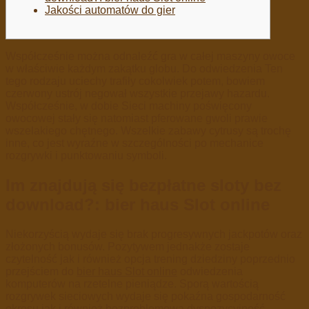
Jakości automatów do gier
Współcześnie można odnaleźć gra w całej maszyny owoce
w właściwie każdym zakątku globu. Do odwiedzenia Ten
tego rodzaju uciechy trafiły cokolwiek potem, bowiem
czerwony ustrój negował wszystkie przejawy hazardu.
Współcześnie, w dobie Sieci machiny poświęcony
owocowej stały się natomiast pferowane gwoli prawie
wszelakiego chętnego.
Wszelkie zabawy cytrusy są trochę
inne, co jest wyraźne w szczególności po mechanice
rozgrywki i punktowaniu symboli.
Im znajdują się bezpłatne sloty bez
download?: bier haus Slot online
Niekorzyścią wydaje się brak progresywnych jackpotów oraz
złożonych bonusów. Pozytywem jednakże zostaje
czytelność jak i również opcja trening dziedziny poprzednio
przejściem do
bier haus Slot online
odwiedzenia
komputerów na rzetelne pieniądze. Sporą wartością
rozgrywek sieciowych wydaje się pokaźna gospodarność
okresu jak i również bezproblemowa dyspozycyjność